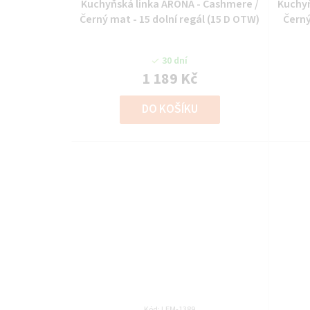
Kuchyňská linka ARONA - Cashmere /
Kuchyň
Černý mat - 15 dolní regál (15 D OTW)
Černý
30 dní
1 189 Kč
DO KOŠÍKU
Kód:
LEM-1389