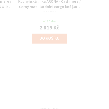
hmere /
Kuchyňská linka ARONA - Cashmere /
5 G-90
Černý mat - 30 dolní cargo koš (30 D
CARGO)
30 dní
2 819 Kč
DO KOŠÍKU
Kód:
LEM-1380