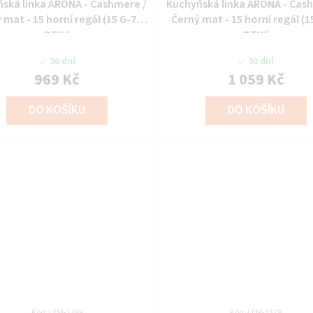
ská linka ARONA - Cashmere /
Kuchyňská linka ARONA - Cas
 mat - 15 horní regál (15 G-72
Černý mat - 15 horní regál (1
OTW)
OTW)
30 dní
30 dní
969 Kč
1 059 Kč
DO KOŠÍKU
DO KOŠÍKU
Kód:
LEM-1388
Kód:
LEM-1379