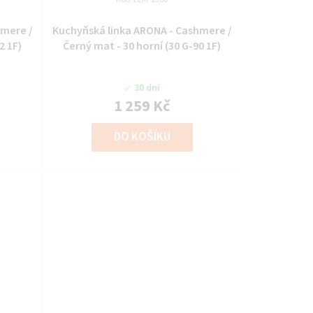
hmere /
Kuchyňská linka ARONA - Cashmere /
2 1F)
Černý mat - 30 horní (30 G-90 1F)
30 dní
1 259 Kč
DO KOŠÍKU