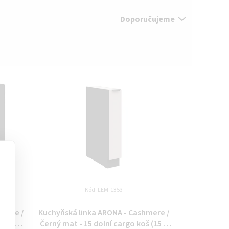
Doporučujeme
Kód:
LEM-1353
hmere /
Kuchyňská linka ARONA - Cashmere /
(105 ND
Černý mat - 15 dolní cargo koš (15 D