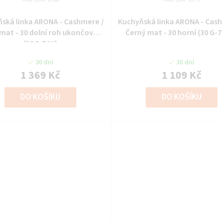
ská linka ARONA - Cashmere /
Kuchyňská linka ARONA - Cas
mat - 30 dolní roh ukončovací
Černý mat - 30 horní (30 G-7
(30 D ZAK)
30 dní
30 dní
1 369 Kč
1 109 Kč
DO KOŠÍKU
DO KOŠÍKU