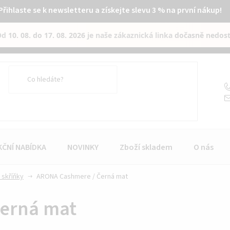
Přihlaste se k newsletteru a získejte slevu 3 % na první nákup!
Od
10. 08. do 17. 08. 2026
je naše zákaznická linka
dočasně nedos
KČNÍ NABÍDKA
NOVINKY
Zboží skladem
O nás
 skříňky
ARONA Cashmere / Černá mat
erná mat