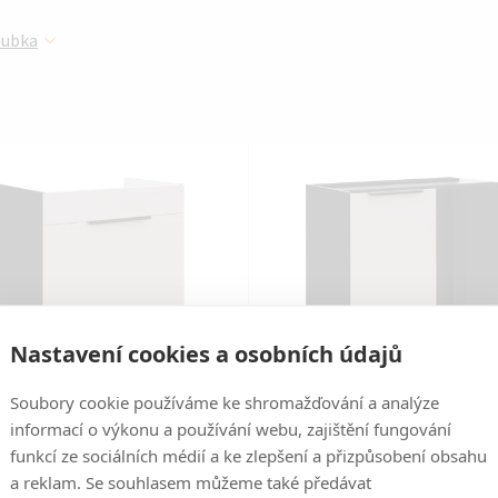
Ř
oubka
a
z
e
n
í
p
r
Nastavení cookies a osobních údajů
o
Soubory cookie používáme ke shromažďování a analýze
Kód:
128238
Kód:
LEM-1354
d
informací o výkonu a používání webu, zajištění fungování
funkcí ze sociálních médií a ke zlepšení a přizpůsobení obsahu
u
ská linka ARONA - Cashmere /
Kuchyňská linka ARONA - Cas
a reklam. Se souhlasem můžeme také předávat
at - 80 dolní na dřez a koš (80
Černý mat - 105 dolní rohová 