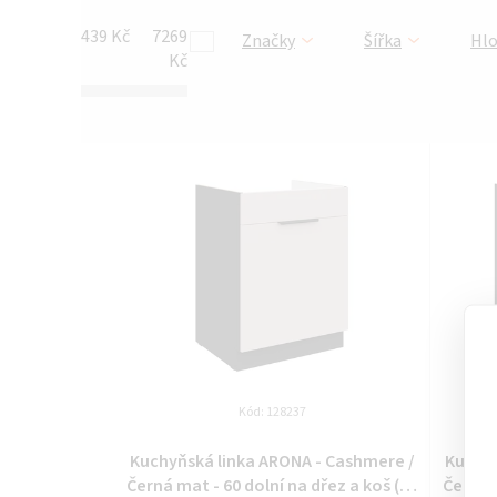
439
Kč
7269
Značky
Šířka
Hl
Kč
V
ý
p
i
s
p
r
Kód:
128237
o
Kuchyňská linka ARONA - Cashmere /
Kuchyň
Černá mat - 60 dolní na dřez a koš (60
Černá m