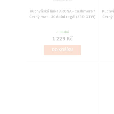
Kuchyňská linka ARONA - Cashmere /
Kuchyň
Černý mat - 30 dolní regál (30 D OTW)
Černý 
30 dní
1 229 Kč
DO KOŠÍKU