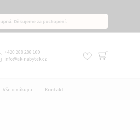
tupná
. Děkujeme za pochopení.
+420 288 288 100
info
@
ak-nabytek.cz
NÁKUPNÍ
KOŠÍK
Vše o nákupu
Kontakt