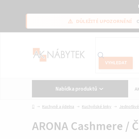
⚠️
DŮLEŽITÉ UPOZORNĚNÍ
Přejít
na
obsah
Nabídka produktů
A
Vše o nákupu
Kontakt
Domů
Kuchyně a jídelna
Kuchyňské linky
Jednotlivé
ARONA Cashmere / Č