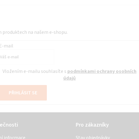
a
c
í
p
ch produktech na našem e-shopu.
r
v
E-mail
k
y
v
Vložením e-mailu souhlasíte s
podmínkami ochrany osobních
ý
údajů
p
PŘIHLÁSIT SE
i
s
u
ečnosti
Pro zákazníky
ní informace
Stav objednávky