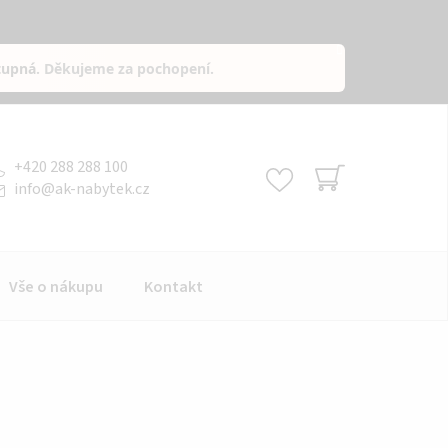
tupná
. Děkujeme za pochopení.
+420 288 288 100
info
@
ak-nabytek.cz
NÁKUPNÍ
KOŠÍK
Vše o nákupu
Kontakt