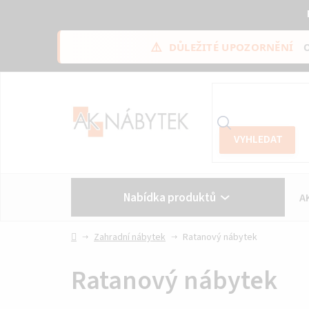
⚠️
DŮLEŽITÉ UPOZORNĚNÍ
Přejít
na
obsah
Nabídka produktů
A
Vše o nákupu
Kontakt
Domů
Zahradní nábytek
Ratanový nábytek
Ratanový nábytek