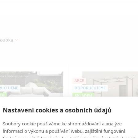
Ř
loubka
a
z
e
AKCE
n
UČUJEME
DOPORUČUJEME
í
EM
SKLADEM
p
Nastavení cookies a osobních údajů
r
Soubory cookie používáme ke shromažďování a analýze
informací o výkonu a používání webu, zajištění fungování
o