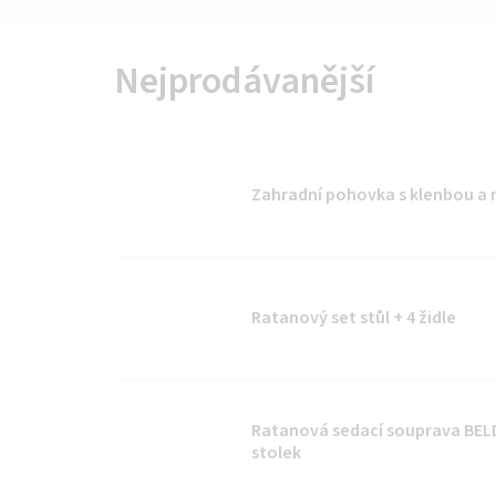
Nejprodávanější
Zahradní pohovka s klenbou a
Ratanový set stůl + 4 židle
Ratanová sedací souprava BEL
stolek