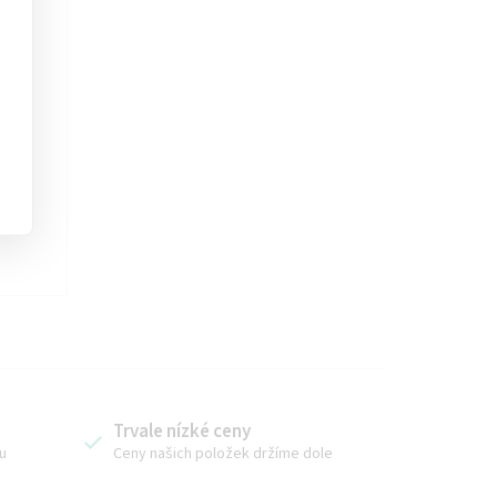
ou a
Trvale nízké ceny
u
Ceny našich položek držíme dole