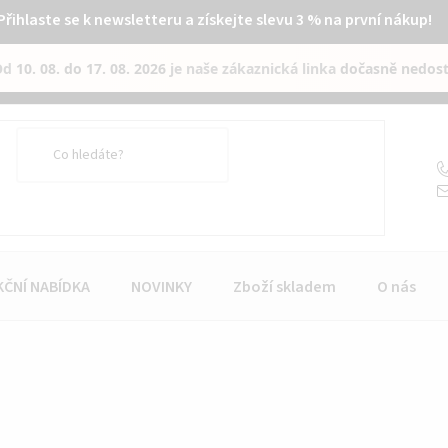
Přihlaste se k newsletteru a získejte slevu 3 % na první nákup!
Od
10. 08. do 17. 08. 2026
je naše zákaznická linka
dočasně nedos
KČNÍ NABÍDKA
NOVINKY
Zboží skladem
O nás