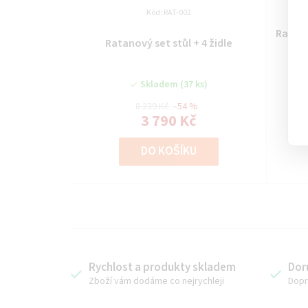
r
Kód:
RAT-002
o
Ratano
Ratanový set stůl + 4 židle
d
Skladem
(37 ks)
u
8 239 Kč
–54 %
k
3 790 Kč
t
DO KOŠÍKU
ů
Rychlost a produkty skladem
Dor
Zboží vám dodáme co nejrychleji
Dopr