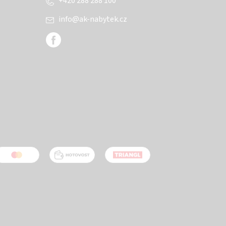
+420 288 288 100
info
@
ak-nabytek.cz