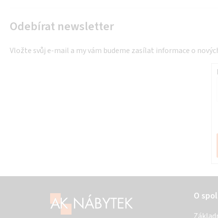
Odebírat newsletter
Vložte svůj e-mail a my vám budeme zasílat informace o nový
Z
O spol
á
Základ