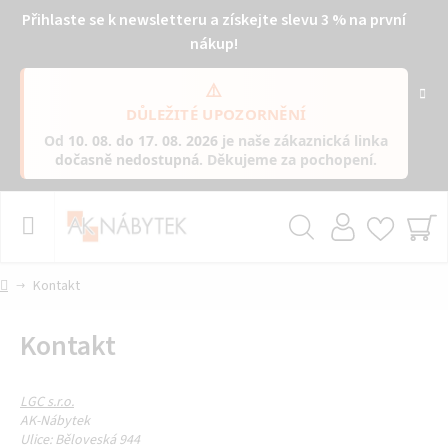
Přihlaste se k newsletteru a získejte slevu 3 % na první
nákup!
⚠️
DŮLEŽITÉ UPOZORNĚNÍ
Od
10. 08. do 17. 08. 2026
je naše zákaznická linka
dočasně nedostupná
. Děkujeme za pochopení.
Přejít
na
obsah
Hledat
NÁ
KO
Domů
Kontakt
Kontakt
LGC s.r.o.
AK-Nábytek
Ulice: Běloveská 944