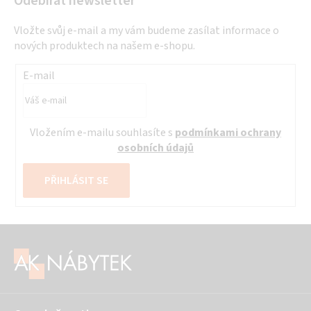
Odebírat newsletter
Vložte svůj e-mail a my vám budeme zasílat informace o
nových produktech na našem e-shopu.
E-mail
Vložením e-mailu souhlasíte s
podmínkami ochrany
osobních údajů
PŘIHLÁSIT SE
Z
á
p
a