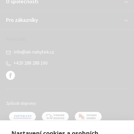
O společnosti
t
í
Pro zákazníky
Kontakt
info
@
ak-nabytek.cz
+420 288 288 100
Způsob dopravy:
Nastavení cookies a osobních