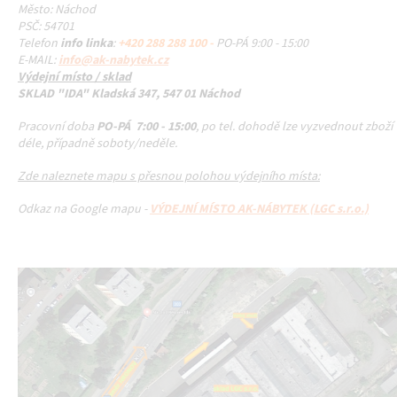
Město: Náchod
PSČ: 54701
Telefon
info linka
:
+420 288 288 100 -
PO-PÁ 9:00 - 15:00
E-MAIL:
info@ak-nabytek.cz
Výdejní místo / sklad
SKLAD "IDA" Kladská 347, 547 01 Náchod
Pracovní doba
PO-PÁ 7:00 - 15:00
, po tel. dohodě lze vyzvednout zboží
déle, případně soboty/neděle.
Zde naleznete mapu s přesnou polohou výdejního místa:
Odkaz na Google mapu -
VÝDEJNÍ MÍSTO AK-NÁBYTEK (LGC s.r.o.)