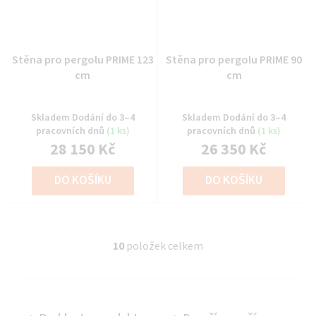
Stěna pro pergolu PRIME 123
Stěna pro pergolu PRIME 90
cm
cm
Skladem Dodání do 3–4
Skladem Dodání do 3–4
pracovních dnů
(1 ks)
pracovních dnů
(1 ks)
28 150 Kč
26 350 Kč
DO KOŠÍKU
DO KOŠÍKU
10
položek celkem
O
v
l
á