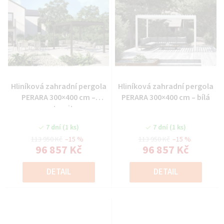
Hliníková zahradní pergola
Hliníková zahradní pergola
PERARA 300×400 cm –
PERARA 300×400 cm – bílá
antracit
7 dní
(1 ks)
7 dní
(1 ks)
113 950 Kč
–15 %
113 950 Kč
–15 %
96 857 Kč
96 857 Kč
DETAIL
DETAIL