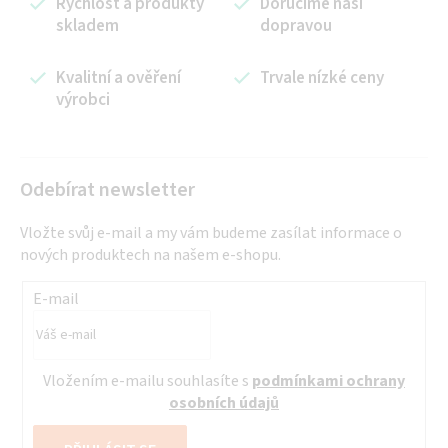
Rychlost a produkty
Doručíme naší
d
skladem
dopravou
a
c
í
Kvalitní a ověření
Trvale nízké ceny
výrobci
p
r
v
k
Odebírat newsletter
y
v
Vložte svůj e-mail a my vám budeme zasílat informace o
ý
nových produktech na našem e-shopu.
p
i
E-mail
s
u
Vložením e-mailu souhlasíte s
podmínkami ochrany
osobních údajů