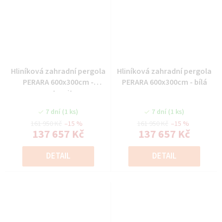
Hliníková zahradní pergola
Hliníková zahradní pergola
PERARA 600x300cm -
PERARA 600x300cm - bílá
antracit
7 dní
(1 ks)
7 dní
(1 ks)
161 950 Kč
–15 %
161 950 Kč
–15 %
137 657 Kč
137 657 Kč
DETAIL
DETAIL