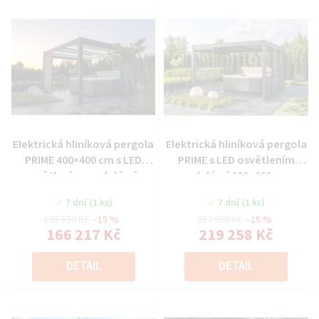
Elektrická hliníková pergola
Elektrická hliníková pergola
PRIME 400×400 cm s LED
PRIME s LED osvětlením
osvětlením modulární -
modulární 600×400 cm -
antracit
antracit
7 dní
(1 ks)
7 dní
(1 ks)
195 550 Kč
–15 %
257 950 Kč
–15 %
166 217 Kč
219 258 Kč
DETAIL
DETAIL