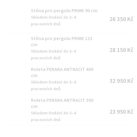
p
Stěna pro pergolu PRIME 90 cm
r
Skladem Dodání do 3–4
26 350 Kč
pracovních dnů
o
d
Stěna pro pergolu PRIME 123
u
cm
28 150 Kč
Skladem Dodání do 3–4
k
pracovních dnů
t
Roleta PERARA ANTRACIT 400
ů
cm
32 950 Kč
Skladem Dodání do 3–4
pracovních dnů
Roleta PERARA ANTRACIT 300
cm
23 950 Kč
Skladem Dodání do 3–4
pracovních dnů