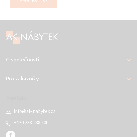
PŘIHLÁSIT SE
Z
á
p
a
O společnosti
t
í
Pro zákazníky
Kontakt
info
@
ak-nabytek.cz
+420 288 288 100