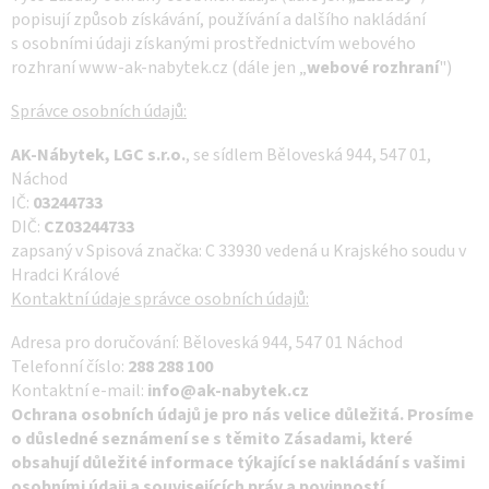
popisují způsob získávání, používání a dalšího nakládání
s osobními údaji získanými prostřednictvím webového
rozhraní www-ak-nabytek.cz (dále jen „
webové rozhraní
")
Správce osobních údajů:
AK-Nábytek, LGC s.r.o.
, se sídlem Běloveská 944, 547 01,
Náchod
IČ:
03244733
DIČ:
CZ03244733
zapsaný v Spisová značka: C 33930 vedená u Krajského soudu v
Hradci Králové
Kontaktní údaje správce osobních údajů:
Adresa pro doručování: Běloveská 944, 547 01 Náchod
Telefonní číslo:
288 288 100
Kontaktní e-mail:
info@ak-nabytek.cz
Ochrana osobních údajů je pro nás velice důležitá. Prosíme
o důsledné seznámení se s těmito Zásadami, které
obsahují důležité informace týkající se nakládání s vašimi
osobními údaji a souvisejících práv a povinností.