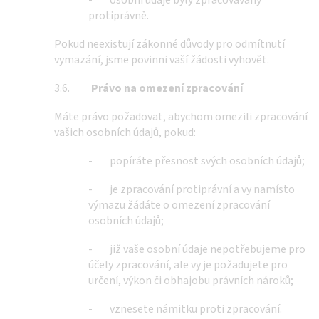
- osobní údaje byly zpracovávány
protiprávně.
Pokud neexistují zákonné důvody pro odmítnutí
vymazání, jsme povinni vaší žádosti vyhovět.
3.6.
Právo na omezení zpracování
Máte právo požadovat, abychom omezili zpracování
vašich osobních údajů, pokud:
- popíráte přesnost svých osobních údajů;
- je zpracování protiprávní a vy namísto
výmazu žádáte o omezení zpracování
osobních údajů;
- již vaše osobní údaje nepotřebujeme pro
účely zpracování, ale vy je požadujete pro
určení, výkon či obhajobu právních nároků;
- vznesete námitku proti zpracování.