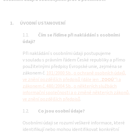
1.
ÚVODNÍ USTANOVENÍ
1.1.
Čím se řídíme při nakládání s osobními
údaji?
Při nakládání s osobními údaji postupujeme
v souladu s právním řádem České republiky a přímo
použitelnými předpisy Evropské unie, zejména se
zákonem č.
101/2000 Sb., o ochraně osobních údajů,
ve znění pozdějších předpisů (dále jen „
ZOOÚ
") a
zákonem č. 480/2004 Sb., o některých službách
informační společnosti a o změně některých zákonů,
ve znění pozdějších předpisů
.
1.2.
Co jsou osobní údaje?
Osobními údaji se rozumí veškeré informace, které
identifikují nebo mohou identifikovat konkrétní