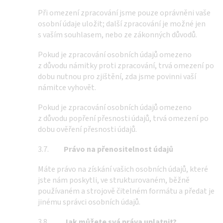
Při omezení zpracování jsme pouze oprávněni vaše
osobní údaje uložit; další zpracování je možné jen
s vaším souhlasem, nebo ze zákonných důvodů.
Pokud je zpracování osobních údajů omezeno
z důvodu námitky proti zpracování, trvá omezení po
dobu nutnou pro zjištění, zda jsme povinni vaší
námitce vyhovět.
Pokud je zpracování osobních údajů omezeno
z důvodu popření přesnosti údajů, trvá omezení po
dobu ověření přesnosti údajů.
3.7.
Právo na přenositelnost údajů
Máte právo na získání vašich osobních údajů, které
jste nám poskytli, ve strukturovaném, běžně
používaném a strojově čitelném formátu a předat je
jinému správci osobních údajů.
3.8.
Jak můžete svá práva uplatnit?