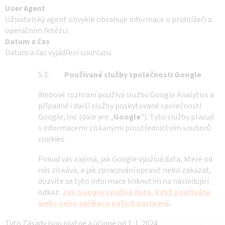
User Agent
Uživatelský agent obvykle obsahuje informace o prohlížeči a
operačním řetězci.
Datum a čas
Datum a čas vyjádření souhlasu.
5.3.
Používané služby společnosti Google
Webové rozhraní používá službu Google Analytics a
případně i další služby poskytované společností
Google, Inc (dále jen „
Google
"). Tyto služby pracují
s informacemi získanými prostřednictvím souborů
cookies.
Pokud vás zajímá, jak Google využívá data, které od
nás získává, a jak zpracování upravit nebo zakázat,
dozvíte se tyto informace kliknutím na následující
odkaz:
Jak Google využívá data, když používáte
weby nebo aplikace našich partnerů
.
Tyto Zásady jsou platné a účinné od 1. 1. 2024