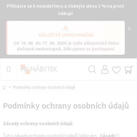
Přihlaste se k newsletteru a získejte slevu 3 % na první
nákup!
⚠️
DŮLEŽITÉ UPOZORNĚNÍ
Od
10. 08. do 17. 08. 2026
je naše zákaznická linka
dočasně nedostupná
. Děkujeme za pochopení.
Přejít
na
obsah
Hledat
NÁ
KO
Domů
Podmínky ochrany osobních údajů
Podmínky ochrany osobních údajů
Zásady ochrany osobních údajů
Tyto zásady ochrany osobních údajů (dále jen „
Zásady
")