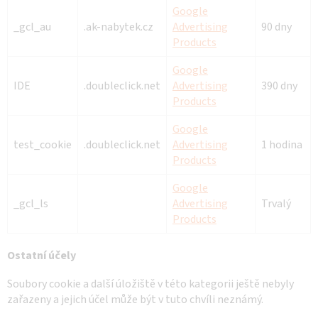
Google
_gcl_au
.ak-nabytek.cz
Advertising
90 dny
Products
Google
IDE
.doubleclick.net
Advertising
390 dny
Products
Google
test_cookie
.doubleclick.net
Advertising
1 hodina
Products
Google
_gcl_ls
Advertising
Trvalý
Products
Ostatní účely
Soubory cookie a další úložiště v této kategorii ještě nebyly
zařazeny a jejich účel může být v tuto chvíli neznámý.