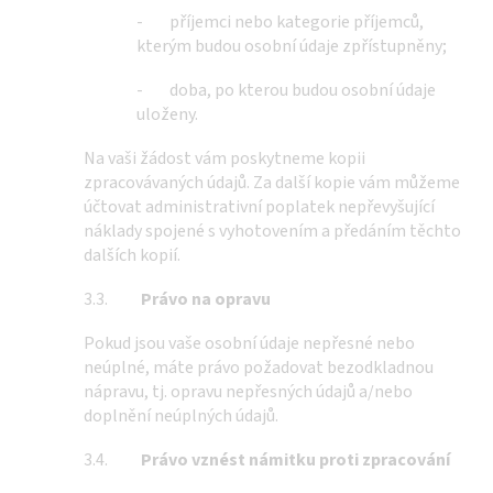
- příjemci nebo kategorie příjemců,
kterým budou osobní údaje zpřístupněny;
- doba, po kterou budou osobní údaje
uloženy.
Na vaši žádost vám poskytneme kopii
zpracovávaných údajů. Za další kopie vám můžeme
účtovat administrativní poplatek nepřevyšující
náklady spojené s vyhotovením a předáním těchto
dalších kopií.
3.3.
Právo na opravu
Pokud jsou vaše osobní údaje nepřesné nebo
neúplné, máte právo požadovat bezodkladnou
nápravu, tj. opravu nepřesných údajů a/nebo
doplnění neúplných údajů.
3.4.
Právo vznést námitku proti zpracování