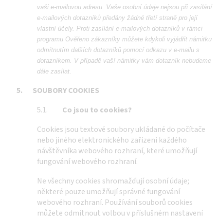
vaši e-mailovou adresu. Vaše osobní údaje nejsou při zasílání
e-mailových dotazníků předány žádné třetí straně pro její
vlastní účely. Proti zasílání e-mailových dotazníků v rámci
programu Ověřeno zákazníky můžete kdykoli vyjádřit námitku
odmítnutím dalších dotazníků pomocí odkazu v e-mailu s
dotazníkem. V případě vaší námitky vám dotazník nebudeme
dále zasílat.
5.
SOUBORY COOKIES
5.1.
Co
jsou to
cookies?
Cookies jsou textové soubory ukládané do počítače
nebo jiného elektronického zařízení každého
návštěvníka webového rozhraní, které umožňují
fungování webového rozhraní.
Ne všechny cookies shromažďují osobní údaje;
některé pouze umožňují správné fungování
webového rozhraní. Používání souborů cookies
můžete odmítnout volbou v příslušném nastavení