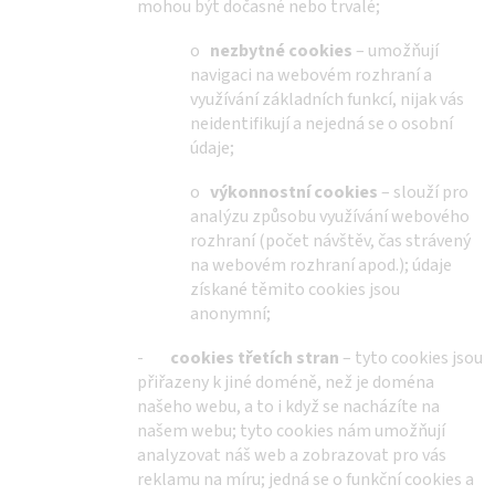
mohou být dočasné nebo trvalé;
o
nezbytné cookies
– umožňují
navigaci na webovém rozhraní a
využívání základních funkcí, nijak vás
neidentifikují a nejedná se o osobní
údaje;
o
výkonnostní cookies
– slouží pro
analýzu způsobu využívání webového
rozhraní (počet návštěv, čas strávený
na webovém rozhraní apod.); údaje
získané těmito cookies jsou
anonymní;
-
cookies třetích stran
– tyto cookies jsou
přiřazeny k jiné doméně, než je doména
našeho webu, a to i když se nacházíte na
našem webu; tyto cookies nám umožňují
analyzovat náš web a zobrazovat pro vás
reklamu na míru; jedná se o funkční cookies a