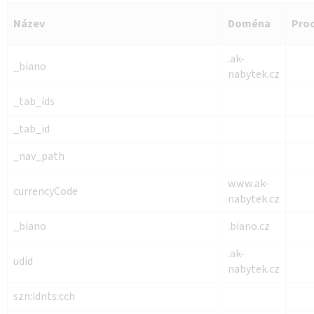
Název
Doména
Pro
.ak-
_biano
nabytek.cz
_tab_ids
_tab_id
_nav_path
www.ak-
currencyCode
nabytek.cz
_biano
.biano.cz
.ak-
udid
nabytek.cz
szn:idnts:cch