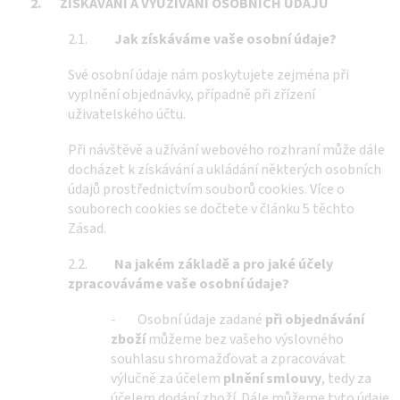
2.
ZÍSKÁVÁNÍ A VYUŽÍVÁNÍ OSOBNÍCH ÚDAJŮ
2.1.
Jak získáváme vaše osobní údaje?
Své osobní údaje nám poskytujete zejména při
vyplnění objednávky, případně při zřízení
uživatelského účtu.
Při návštěvě a užívání webového rozhraní může dále
docházet k získávání a ukládání některých osobních
údajů prostřednictvím souborů cookies. Více o
souborech cookies se dočtete v článku 5 těchto
Zásad.
2.2.
Na jakém základě a pro jaké účely
zpracováváme vaše osobní údaje?
- Osobní údaje zadané
při objednávání
zboží
můžeme bez vašeho výslovného
souhlasu shromažďovat a zpracovávat
výlučně za účelem
plnění smlouvy
, tedy za
účelem dodání zboží. Dále můžeme tyto údaje