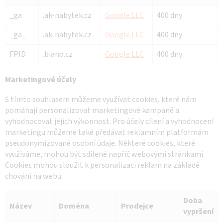
_ga
.ak-nabytek.cz
Google LLC
400 dny
_ga_
.ak-nabytek.cz
Google LLC
400 dny
FPID
.biano.cz
Google LLC
400 dny
Marketingové účely
S tímto souhlasem můžeme využívat cookies, které nám
pomáhají personalizovat marketingové kampaně a
vyhodnocovat jejich výkonnost. Pro účely cílení a vyhodnocení
marketingu můžeme také předávat reklamním platformám
pseudonymizované osobní údaje. Některé cookies, které
využíváme, mohou být sdílené napříč webovými stránkami.
Cookies mohou sloužit k personalizaci reklam na základě
chování na webu.
Doba
Název
Doména
Prodejce
vypršení