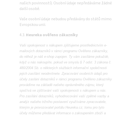
našich povinností). Osobní údaje nepředáváme žádné
další osobě.
Vaše osobní údaje nebudou předávány do států mimo
Evropskou unii.
4.3.
Heureka ověřeno zákazníky
Vaši spokojenost s nákupem zjišťujeme prostřednictvím e-
mailových dotazníků v rámci programu Ověřeno zákazníky,
do něhož je náš e-shop zapojen. Ty vám zasíláme pokaždé,
když u nás nakoupíte, pokud ve smyslu § 7 odst. 3 zákona č.
480/2004 Sb. o některých službách informační společnosti
jejich zasílání neodmítnete. Zpracování osobních údajů pro
účely zaslání dotazníků v rámci programu Ověřeno zákazníky
provádíme na základě našeho oprávněného zájmu, který
spočívá ve zjišťování vaší spokojenosti s nákupem u nás.
Pro zasílání dotazníků, vyhodnocování vaší zpětné vazby a
analýz našeho tržního postavení využíváme zpracovatele,
kterým je provozovatel portálu Heureka.cz; tomu pro tyto
účely můžeme předávat informace o zakoupeném zboží a