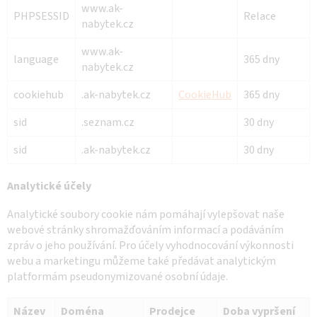
www.ak-
PHPSESSID
Relace
nabytek.cz
www.ak-
language
365 dny
nabytek.cz
cookiehub
.ak-nabytek.cz
CookieHub
365 dny
sid
.seznam.cz
30 dny
sid
.ak-nabytek.cz
30 dny
Analytické účely
Analytické soubory cookie nám pomáhají vylepšovat naše
webové stránky shromažďováním informací a podáváním
zpráv o jeho používání. Pro účely vyhodnocování výkonnosti
webu a marketingu můžeme také předávat analytickým
platformám pseudonymizované osobní údaje.
Název
Doména
Prodejce
Doba vypršení