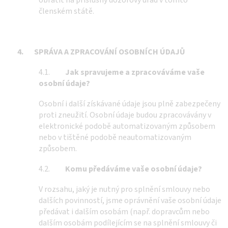
obrátit na příslušný dozorový úřad v tomto
členském státě.
4.
SPRÁVA A ZPRACOVÁNÍ OSOBNÍCH ÚDAJŮ
4.1.
Jak spravujeme a zpracováváme vaše
osobní údaje?
Osobní i další získávané údaje jsou plně zabezpečeny
proti zneužití. Osobní údaje budou zpracovávány v
elektronické podobě automatizovaným způsobem
nebo v tištěné podobě neautomatizovaným
způsobem.
4.2.
Komu předáváme vaše osobní údaje?
V rozsahu, jaký je nutný pro splnění smlouvy nebo
dalších povinností, jsme oprávnění vaše osobní údaje
předávat i dalším osobám (např. dopravcům nebo
dalším osobám podílejícím se na splnění smlouvy či