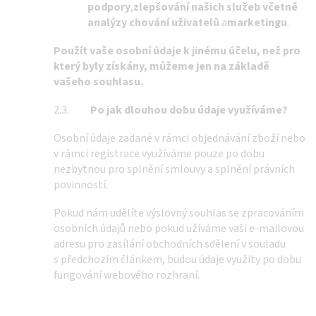
podpory
,
zlepšování našich služeb včetně
analýzy chování uživatelů
a
marketingu
.
Použít vaše osobní údaje k jinému účelu, než pro
který byly získány, můžeme jen na základě
vašeho souhlasu.
2.3.
Po jak dlouhou dobu údaje využíváme?
Osobní údaje zadané v rámci objednávání zboží nebo
v rámci registrace využíváme pouze po dobu
nezbytnou pro splnění smlouvy a splnění právních
povinností.
Pokud nám udělíte výslovný souhlas se zpracováním
osobních údajů nebo pokud užíváme vaši e-mailovou
adresu pro zasílání obchodních sdělení v souladu
s předchozím článkem, budou údaje využity po dobu
fungování webového rozhraní.