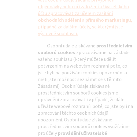
vaše osobní údaje zadané při vyplnění
objednávky nebo při založení uživatelského
účtu zpracovávat za účelem zasílání
obchodních sdělení
a
přímého marketingu
,
případně za dalšími účely, se kterými jste
výslovně souhlasili.
- Osobní údaje získávané
prostřednictvím
souborů cookies
zpracováváme na základě
vašeho souhlasu (který můžete udělit
potvrzením na webovém rozhraní poté, co
jste byli na používání cookies upozorněni a
měli jste možnost seznámit se s těmito
Zásadami). Osobní údaje získávané
prostřednictvím souborů cookies jsme
oprávněni zpracovávat i v případě, že dále
užíváte webové rozhraní i poté, co jste byli na
zpracování těchto osobních údajů
upozorněni. Osobní údaje získávané
prostřednictvím souborů cookies využíváme
pro účely
provádění uživatelské