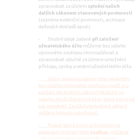
zpracovávat za účelem
splnění našich
dalších zákonem stanovených povinností
(zejména evidenční povinnosti, archivace
daňových dokladů apod.).
- Osobní údaje zadané
při založení
uživatelského účtu
můžeme bez vašeho
výslovného souhlasu shromažďovat a
zpracovávat výlučně za účelem umožnění
přístupu, správy a vedení uživatelského účtu.
- Vaši e-mailovou adresu jsme oprávněni
bez vašeho výslovného souhlasu využít pro
zasílání obchodních sdělení týkajících se
našeho zboží obdobných těm, které jste si od
nás objednali. Zasílání obchodních sdělení
můžete kdykoliv odmítnout.
- Pokud nám k tomu potvrzením na
webovém rozhraní dáte
souhlas
, můžeme