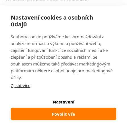
Odebírat newsletter
Nastavení cookies a osobních
údajů
Vložte svůj e-mail a my vám budeme zasílat informace o
nových produktech na našem e-shopu.
Soubory cookie používáme ke shromažďování a
analýze informací o výkonu a používání webu,
E-mail
zajištění fungování funkcí ze sociálních médií a ke
zlepšení a přizpůsobení obsahu a reklam. Se
souhlasem můžeme také předávat marketingovým
platformám některé osobní údaje pro marketingové
Vložením e-mailu souhlasíte s
podmínkami ochrany
osobních údajů
účely.
Zjistit více
PŘIHLÁSIT SE
Nastavení
Z
Povolit vše
á