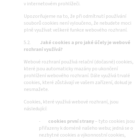
v internetovém prohlížeči.
Upozorňujeme na to, že při odmítnutí používání
souborů cookies není vyloučeno, že nebudete moci
plně využívat veškeré funkce webového rozhraní.
5.2.
Jaké cookies a
pro jaké účely je webové
rozhraní využívá?
Webové rozhraní používá relační (dočasné) cookies,
které jsou automaticky mazány po ukončení
prohlížení webového rozhraní. Dále využívá trvalé
cookies, které zůstávají ve vašem zařízení, dokud je
nesmažete.
Cookies, které využívá webové rozhraní, jsou
následující:
-
cookies první strany
– tyto cookies jsou
přiřazeny k doméně našeho webu; jedná se o
nezbytné cookies a výkonnostní cookies,