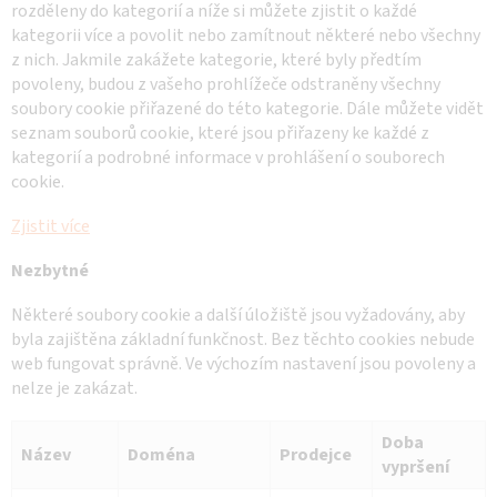
rozděleny do kategorií a níže si můžete zjistit o každé
kategorii více a povolit nebo zamítnout některé nebo všechny
z nich. Jakmile zakážete kategorie, které byly předtím
povoleny, budou z vašeho prohlížeče odstraněny všechny
soubory cookie přiřazené do této kategorie. Dále můžete vidět
seznam souborů cookie, které jsou přiřazeny ke každé z
kategorií a podrobné informace v prohlášení o souborech
cookie.
Zjistit více
Nezbytné
Některé soubory cookie a další úložiště jsou vyžadovány, aby
byla zajištěna základní funkčnost. Bez těchto cookies nebude
web fungovat správně. Ve výchozím nastavení jsou povoleny a
nelze je zakázat.
Doba
Název
Doména
Prodejce
vypršení