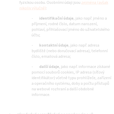
fyzickou osobu. Osobními údaji jsou
zejména (avšak
nikoliv výlučně)
:
-
identifikační údaje
, jako např. jméno a
příjmení, rodné číslo, datum narození,
pohlaví, přihlašovací jméno do uživatelského
účtu;
-
kontaktní údaje
, jako např. adresa
bydliště (nebo doručovací adresa), telefonní
číslo, emailová adresa;
-
další údaje
, jako např. informace získané
pomocí souborů cookies, IP adresa (síťový
identifikátor) včetně typu prohlížeče, zařízení
a operačního systému, doby a počtu přístupů
na webové rozhraní a další obdobné
informace.