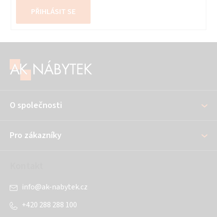
PŘIHLÁSIT SE
Z
á
p
a
O společnosti
t
í
Pro zákazníky
Kontakt
info
@
ak-nabytek.cz
+420 288 288 100