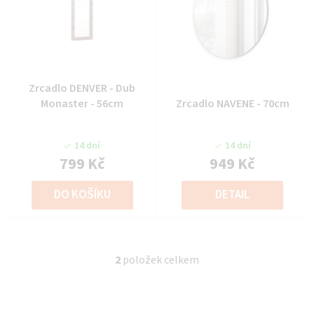
Zrcadlo DENVER - Dub
Monaster - 56cm
Zrcadlo NAVENE - 70cm
14 dní
14 dní
799 Kč
949 Kč
DO KOŠÍKU
DETAIL
2
položek celkem
O
v
l