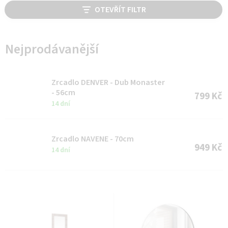
V
OTEVŘÍT FILTR
ý
p
i
Nejprodávanější
s
p
Zrcadlo DENVER - Dub Monaster
r
- 56cm
799 Kč
14 dní
o
d
u
Zrcadlo NAVENE - 70cm
949 Kč
14 dní
k
t
ů