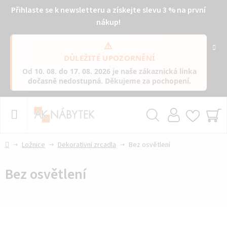
Přihlaste se k newsletteru a získejte slevu 3 % na první
nákup!
⚠️
DŮLEŽITÉ UPOZORNĚNÍ
Od
10. 08. do 17. 08. 2026
je naše zákaznická linka
dočasně nedostupná
. Děkujeme za pochopení.
Přejít
na
obsah
Hledat
NÁ
KO
Domů
Ložnice
Dekorativní zrcadla
Bez osvětlení
Bez osvětlení