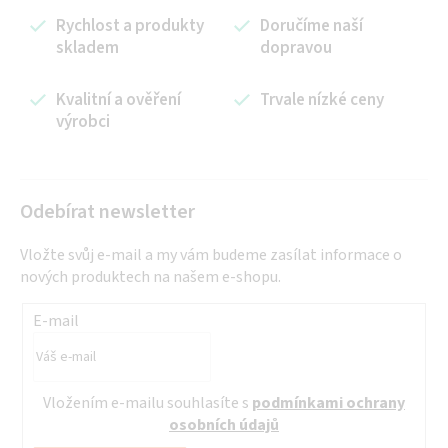
á
Rychlost a produkty
Doručíme naší
d
skladem
dopravou
a
c
í
Kvalitní a ověření
Trvale nízké ceny
výrobci
p
r
v
k
Odebírat newsletter
y
v
Vložte svůj e-mail a my vám budeme zasílat informace o
ý
nových produktech na našem e-shopu.
p
i
E-mail
s
u
Vložením e-mailu souhlasíte s
podmínkami ochrany
osobních údajů