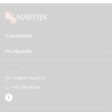
Z
á
p
a
O společnosti
t
í
Pro zákazníky
Kontakt
info
@
ak-nabytek.cz
+420 288 288 100