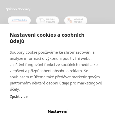
Způsob dopravy:
Nastavení cookies a osobních
údajů
Oblíbené způsoby platby:
Soubory cookie používáme ke shromažďování a
analýze informací o výkonu a používání webu,
zajištění fungování funkcí ze sociálních médií a ke
zlepšení a přizpůsobení obsahu a reklam. Se
souhlasem můžeme také předávat marketingovým
platformám některé osobní údaje pro marketingové
účely.
Zjistit více
© 2024
www.ak-nabytek.cz
Shoptet
|
mime digital
Nastavení