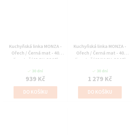
Kuchyňská linka MONZA -
Kuchyňská linka MONZA -
Ořech / Černá mat - 40
Ořech / Černá mat - 40
digestoř (40 GU-36 1F)
digestoř (40 NAGU-36 1F)
30 dní
30 dní
939 Kč
1 279 Kč
DO KOŠÍKU
DO KOŠÍKU