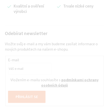
r
Kvalitní a ověření
Trvale nízké ceny
v
výrobci
k
y
v
ý
Odebírat newsletter
p
i
Vložte svůj e-mail a my vám budeme zasílat informace o
s
nových produktech na našem e-shopu.
u
E-mail
Vložením e-mailu souhlasíte s
podmínkami ochrany
osobních údajů
PŘIHLÁSIT SE