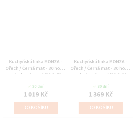
Kuchyňská linka MONZA -
Kuchyňská linka MONZA -
Ořech / Černá mat - 30 horní
Ořech / Černá mat - 30 horní
roh ukončovací (30 G-72
roh ukončovací (30 G-90
ZAK)
ZAK)
30 dní
30 dní
1 019 Kč
1 369 Kč
DO KOŠÍKU
DO KOŠÍKU