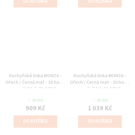
DO KOŠÍKU
DO KOŠÍKU
Kuchyňská linka MONZA -
Kuchyňská linka MONZA -
Ořech / Černá mat - 30 horní
Ořech / Černá mat - 30 horní
regál (30 G-72 OTW)
regál (30 G-90 OTW)
30 dní
30 dní
909 Kč
1 039 Kč
DO KOŠÍKU
DO KOŠÍKU