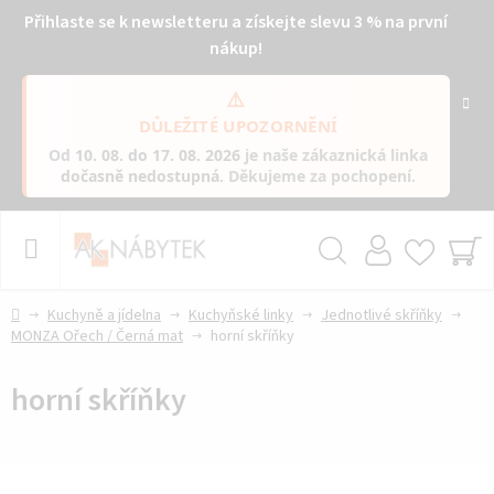
Přihlaste se k newsletteru a získejte slevu 3 % na první
nákup!
⚠️
DŮLEŽITÉ UPOZORNĚNÍ
Od
10. 08. do 17. 08. 2026
je naše zákaznická linka
dočasně nedostupná
. Děkujeme za pochopení.
Přejít
na
obsah
Hledat
NÁ
KO
Domů
Kuchyně a jídelna
Kuchyňské linky
Jednotlivé skříňky
MONZA Ořech / Černá mat
horní skříňky
horní skříňky