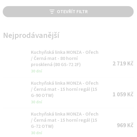
V
OTEVŘÍT FILTR
ý
p
i
Nejprodávanější
s
p
Kuchyňská linka MONZA - Ořech
/ Černá mat - 80 horní
r
2 719 Kč
prosklená (80 GS-72 2F)
o
30 dní
d
Kuchyňská linka MONZA - Ořech
u
/ Černá mat - 15 horní regál (15
1 059 Kč
G-90 OTW)
k
30 dní
t
Kuchyňská linka MONZA - Ořech
ů
/ Černá mat - 15 horní regál (15
969 Kč
G-72 OTW)
30 dní