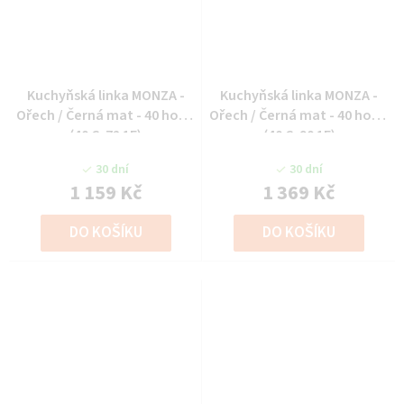
Kuchyňská linka MONZA -
Kuchyňská linka MONZA -
Ořech / Černá mat - 40 horní
Ořech / Černá mat - 40 horní
(40 G-72 1F)
(40 G-90 1F)
30 dní
30 dní
1 159 Kč
1 369 Kč
DO KOŠÍKU
DO KOŠÍKU