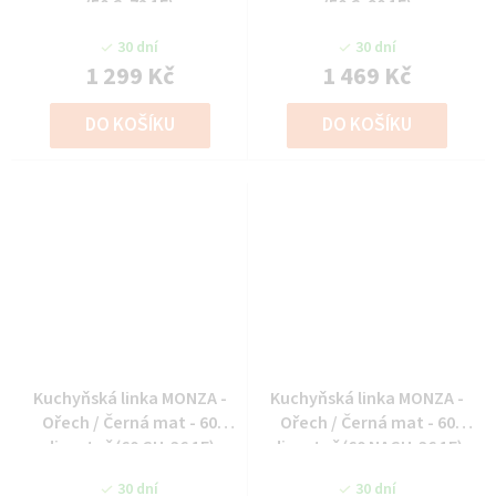
(50 G-72 1F)
(50 G-90 1F)
30 dní
30 dní
1 299 Kč
1 469 Kč
DO KOŠÍKU
DO KOŠÍKU
Kuchyňská linka MONZA -
Kuchyňská linka MONZA -
Ořech / Černá mat - 60
Ořech / Černá mat - 60
digestoř (60 GU-36 1F)
digestoř (60 NAGU-36 1F)
30 dní
30 dní