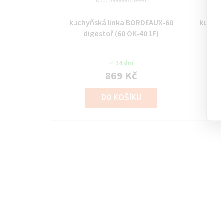
Kód:
2000000359991
kuchyňská linka BORDEAUX-60
kuchy
digestoř (60 OK-40 1F)
14 dní
869 Kč
DO KOŠÍKU