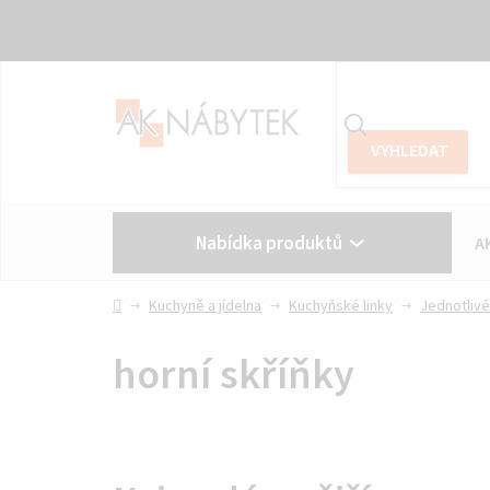
Přejít
na
obsah
Nabídka produktů
A
Vše o nákupu
Kontakt
Domů
Kuchyně a jídelna
Kuchyňské linky
Jednotlivé
horní skříňky