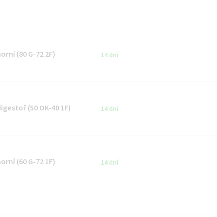
rní (80 G-72 2F)
14 dní
gestoř (50 OK-40 1F)
14 dní
rní (60 G-72 1F)
14 dní