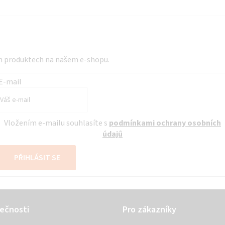
a
c
í
p
ch produktech na našem e-shopu.
r
v
E-mail
k
y
v
Vložením e-mailu souhlasíte s
podmínkami ochrany osobních
ý
údajů
p
PŘIHLÁSIT SE
i
s
u
ečnosti
Pro zákazníky