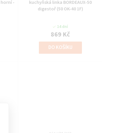
horní -
kuchyňská linka BORDEAUX-50
digestoř (50 OK-40 1F)
14 dní
869 Kč
DO KOŠÍKU