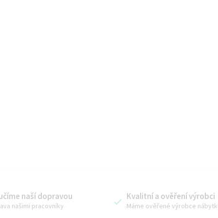
O
v
l
á
učíme naší dopravou
Kvalitní a ověření výrobci
ava našimi pracovníky
Máme ověřené výrobce nábytk
d