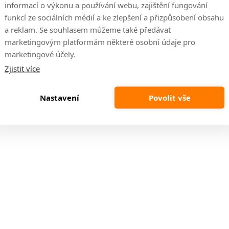
Kód:
2000000359977
Kód:
2000000360041
informací o výkonu a používání webu, zajištění fungování
funkcí ze sociálních médií a ke zlepšení a přizpůsobení obsahu
ňská linka BORDEAUX-60 horní
Kuchyňská linka BORDEAUX-
a reklam. Se souhlasem můžeme také předávat
(60 G-72 1F)
horní roh (60x60 GN-72 1
marketingovým platformám některé osobní údaje pro
marketingové účely.
14 dní
14 dní
Zjistit více
1 299 Kč
1 989 Kč
Nastavení
Povolit vše
DO KOŠÍKU
DO KOŠÍKU