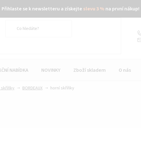
Přihlaste se k newsletteru a získejte
slevu 3 %
na první nákup!
KČNÍ NABÍDKA
NOVINKY
Zboží skladem
O nás
 skříňky
BORDEAUX
horní skříňky