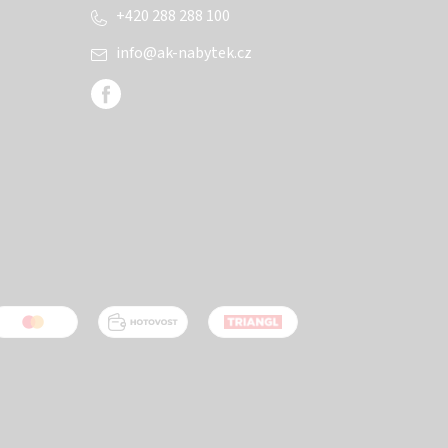
+420 288 288 100
info
@
ak-nabytek.cz