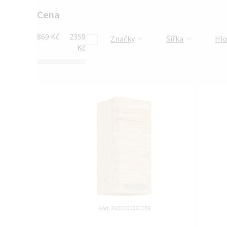
Cena
869
Kč
2359
Značky
Šířka
Hl
Kč
V
ý
p
i
s
p
r
Kód:
2000000360058