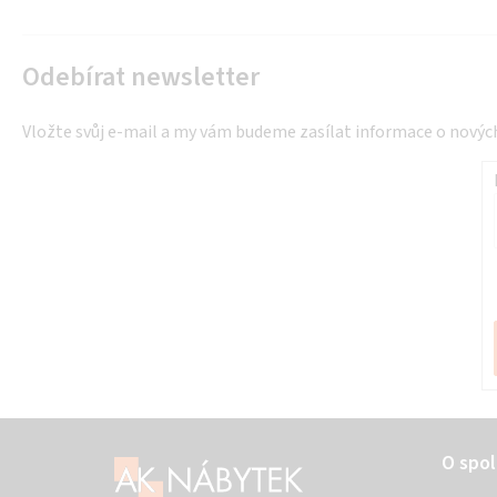
Odebírat newsletter
Vložte svůj e-mail a my vám budeme zasílat informace o nový
Z
O spol
á