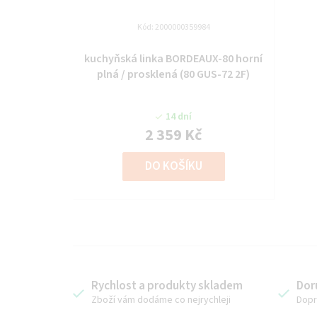
Kód:
2000000359984
kuchyňská linka BORDEAUX-80 horní
plná / prosklená (80 GUS-72 2F)
14 dní
2 359 Kč
DO KOŠÍKU
Rychlost a produkty skladem
Dor
Zboží vám dodáme co nejrychleji
Dopr