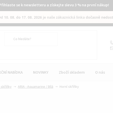
Přihlaste se k newsletteru a získejte slevu 3 % na první nákup!
Od
10. 08. do 17. 08. 2026
je naše zákaznická linka
dočasně nedos
KČNÍ NABÍDKA
NOVINKY
Zboží skladem
O nás
 skříňky
ARIA - Aquamarine / Bílá
Horní skříňky