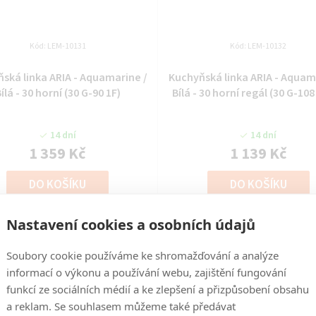
Kód:
LEM-10131
Kód:
LEM-10132
ská linka ARIA - Aquamarine /
Kuchyňská linka ARIA - Aquam
ílá - 30 horní (30 G-90 1F)
Bílá - 30 horní regál (30 G-10
14 dní
14 dní
1 359 Kč
1 139 Kč
DO KOŠÍKU
DO KOŠÍKU
Nastavení cookies a osobních údajů
Soubory cookie používáme ke shromažďování a analýze
informací o výkonu a používání webu, zajištění fungování
funkcí ze sociálních médií a ke zlepšení a přizpůsobení obsahu
a reklam. Se souhlasem můžeme také předávat