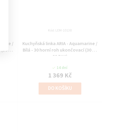
Kód:
LEM-10138
arine /
Kuchyňská linka ARIA - Aquamarine /
 (30 G-
Bílá - 30 horní roh ukončovací (30 G-
90 ZAK)
14 dní
1 369 Kč
DO KOŠÍKU