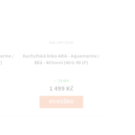
Kód:
LEM-10142
arine /
Kuchyňská linka ARIA - Aquamarine /
F)
Bílá - 40 horní (40 G-90 1F)
14 dní
1 499 Kč
DO KOŠÍKU