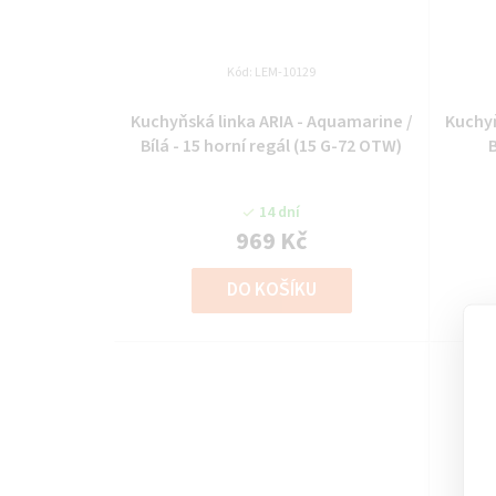
Kód:
LEM-10129
Kuchyňská linka ARIA - Aquamarine /
Kuchyň
Bílá - 15 horní regál (15 G-72 OTW)
B
14 dní
969 Kč
DO KOŠÍKU