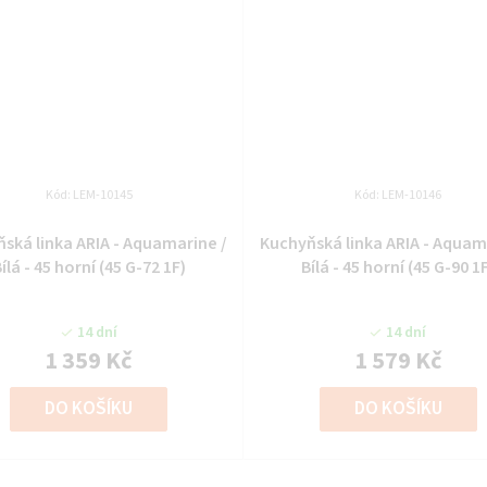
Kód:
LEM-10145
Kód:
LEM-10146
ská linka ARIA - Aquamarine /
Kuchyňská linka ARIA - Aquam
ílá - 45 horní (45 G-72 1F)
Bílá - 45 horní (45 G-90 1
14 dní
14 dní
1 359 Kč
1 579 Kč
DO KOŠÍKU
DO KOŠÍKU