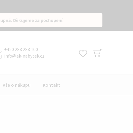
tupná
. Děkujeme za pochopení.
+420 288 288 100
info
@
ak-nabytek.cz
NÁKUPNÍ
KOŠÍK
Vše o nákupu
Kontakt