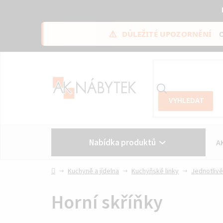
⚠️
DŮLEŽITÉ UPOZORNĚNÍ
Přejít
na
obsah
Nabídka produktů
A
Vše o nákupu
Kontakt
Domů
Kuchyně a jídelna
Kuchyňské linky
Jednotlivé
Horní skříňky