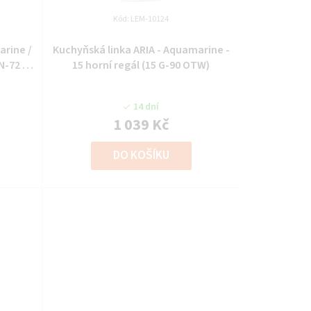
Kód:
LEM-10124
Kuchyňská linka ARIA - Aquamarine -
GN-72 2F
15 horní regál (15 G-90 OTW)
14 dní
1 039 Kč
DO KOŠÍKU