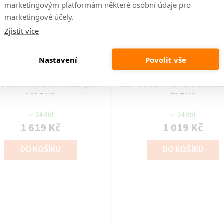
marketingovým platformám některé osobní údaje pro
marketingové účely.
Zjistit více
Kód:
LEM-10136
Kód:
LEM-10137
Nastavení
Povolit vše
ská linka ARIA - Aquamarine /
Kuchyňská linka ARIA - Aquam
 30 horní roh ukončovací (30 G-
Bílá - 30 horní roh ukončovací
108 ZAK)
72 ZAK)
14 dní
14 dní
1 619 Kč
1 019 Kč
DO KOŠÍKU
DO KOŠÍKU