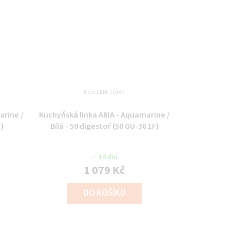
Kód:
LEM-10147
arine /
Kuchyňská linka ARIA - Aquamarine /
F)
Bílá - 50 digestoř (50 GU-36 1F)
14 dní
1 079 Kč
DO KOŠÍKU