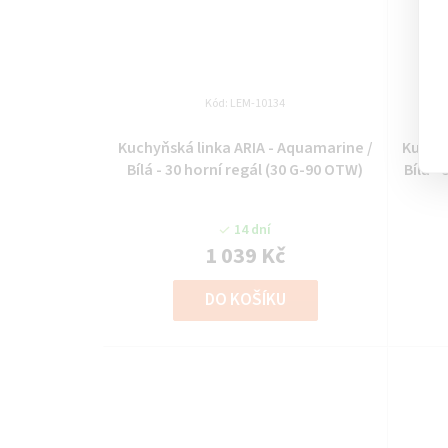
Kód:
LEM-10134
Kuchyňská linka ARIA - Aquamarine /
Kuchyň
Bílá - 30 horní regál (30 G-90 OTW)
Bílá -
14 dní
1 039 Kč
DO KOŠÍKU