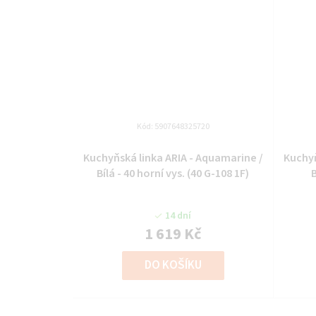
Kód:
5907648325720
Kuchyňská linka ARIA - Aquamarine /
Kuchyň
Bílá - 40 horní vys. (40 G-108 1F)
B
14 dní
1 619 Kč
DO KOŠÍKU