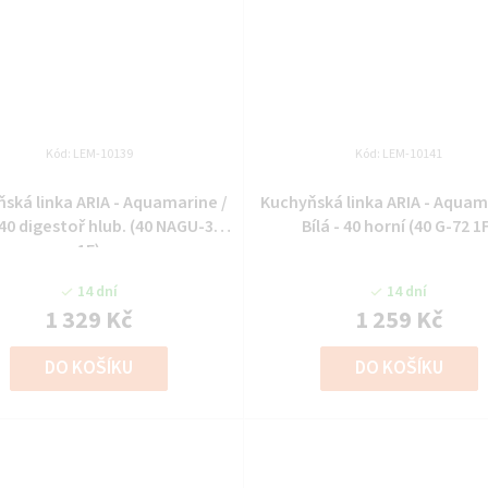
Kód:
LEM-10139
Kód:
LEM-10141
ská linka ARIA - Aquamarine /
Kuchyňská linka ARIA - Aquam
- 40 digestoř hlub. (40 NAGU-36
Bílá - 40 horní (40 G-72 1
1F)
14 dní
14 dní
1 329 Kč
1 259 Kč
DO KOŠÍKU
DO KOŠÍKU