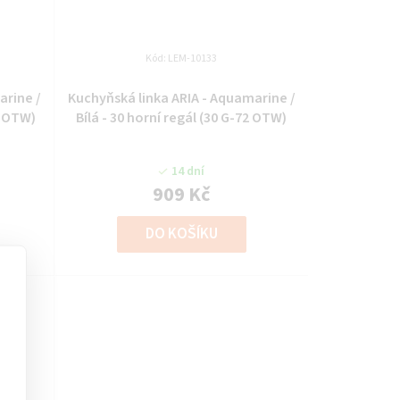
Kód:
LEM-10133
arine /
Kuchyňská linka ARIA - Aquamarine /
8 OTW)
Bílá - 30 horní regál (30 G-72 OTW)
14 dní
909 Kč
DO KOŠÍKU