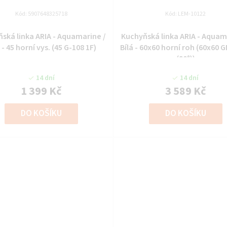
Kód:
5907648325718
Kód:
LEM-10122
linka ARIA - Aquamarine /
Kuchyňská linka ARIA - Aquamarine /
 - 45 horní vys. (45 G-108 1F)
Bílá - 60x60 horní roh (60x60 
(90°))
14 dní
14 dní
1 399 Kč
3 589 Kč
DO KOŠÍKU
DO KOŠÍKU