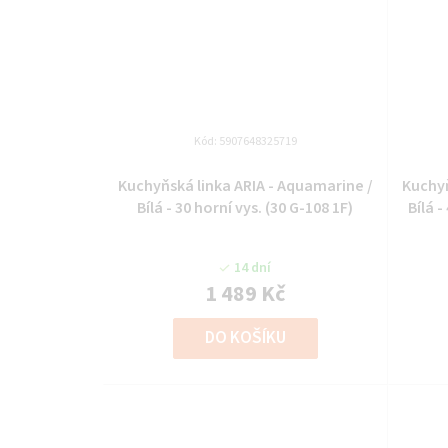
Kód:
5907648325719
Kuchyňská linka ARIA - Aquamarine /
Kuchyň
Bílá - 30 horní vys. (30 G-108 1F)
Bílá 
14 dní
1 489 Kč
DO KOŠÍKU