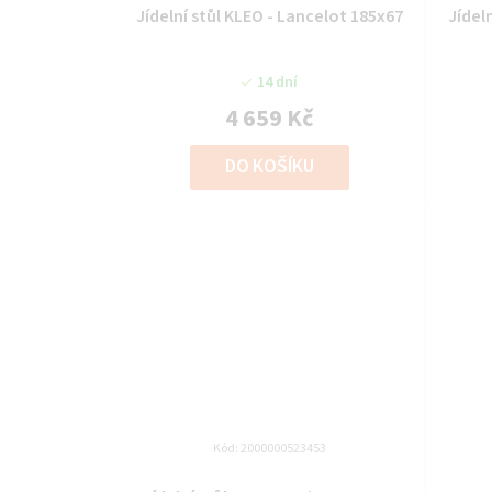
Jídelní stůl KLEO - Lancelot 185x67
Jídel
14 dní
4 659 Kč
DO KOŠÍKU
Kód:
2000000523453