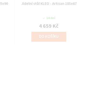
85x90
Jídelní stůl KLEO - Artisan 185x67
14 dní
4 659 Kč
DO KOŠÍKU