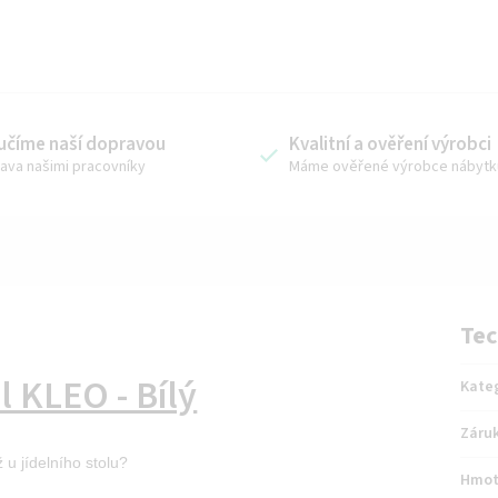
učíme naší dopravou
Kvalitní a ověření výrobci
ava našimi pracovníky
Máme ověřené výrobce nábytk
Tec
ůl KLEO - Bílý
Kate
Záru
 u jídelního stolu?
Hmot