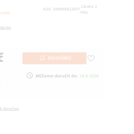
Záruka:
2
Kód:
2000000523507
roky
ocení
138x90
č
DO KOŠÍKU
Můžeme doručit do:
29.8.2026
y
i doručení