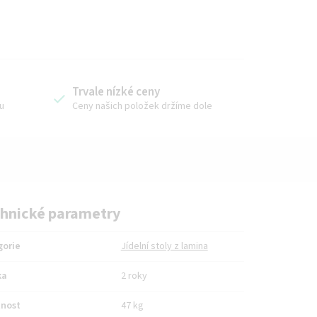
Trvale nízké ceny
u
Ceny našich položek držíme dole
hnické parametry
gorie
Jídelní stoly z lamina
ka
2 roky
nost
47 kg