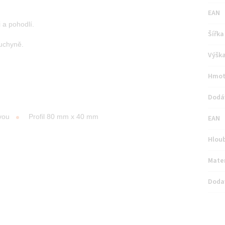
EAN
 a pohodlí.
Šířka
uchyně.
Výšk
Hmot
Dodá
rvou
Profil 80 mm x 40 mm
EAN
Hlou
Mater
Doda