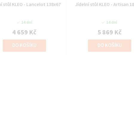
ní stůl KLEO - Lancelot 138x67
Jídelní stůl KLEO - Artisan 1
14 dní
14 dní
4 659 Kč
5 869 Kč
DO KOŠÍKU
DO KOŠÍKU