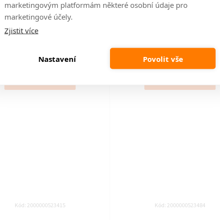
marketingovým platformám některé osobní údaje pro
elní stůl KLEO - Bílý 185x67
Jídelní stůl KLEO - Bílý 18
marketingové účely.
Zjistit více
14 dní
14 dní
4 659 Kč
5 729 Kč
Nastavení
Povolit vše
DO KOŠÍKU
DO KOŠÍKU
Kód:
2000000523415
Kód:
2000000523484