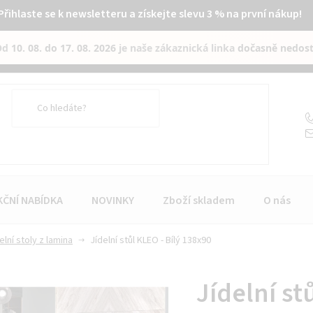
Přihlaste se k newsletteru a získejte slevu 3 % na první nákup!
Od
10. 08. do 17. 08. 2026
je naše zákaznická linka
dočasně nedos
KČNÍ NABÍDKA
NOVINKY
Zboží skladem
O nás
elní stoly z lamina
Jídelní stůl KLEO - Bílý 138x90
Jídelní st