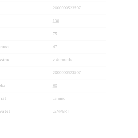
2000000523507
138
a
75
nost
47
váno
v demontu
2000000523507
bka
90
iál
Lamino
vatel
LEMPERT