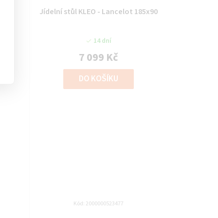
5x90
Jídelní stůl KLEO - Lancelot 185x90
14 dní
7 099 Kč
DO KOŠÍKU
Kód:
2000000523477