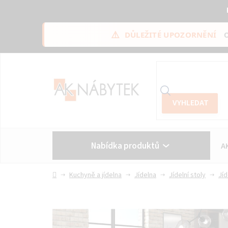
⚠️
DŮLEŽITÉ UPOZORNĚNÍ
Přejít
na
obsah
Nabídka produktů
A
Vše o nákupu
Kontakt
Domů
Kuchyně a jídelna
Jídelna
Jídelní stoly
Jíd