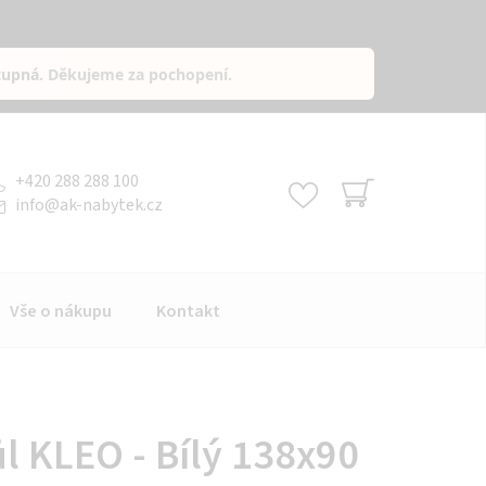
tupná
. Děkujeme za pochopení.
+420 288 288 100
info
@
ak-nabytek.cz
NÁKUPNÍ
KOŠÍK
Vše o nákupu
Kontakt
ůl KLEO - Bílý 138x90