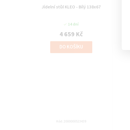
Jídelní stůl KLEO - Bílý 138x67
Jíd
14 dní
4 659 Kč
DO KOŠÍKU
Kód:
2000000523439