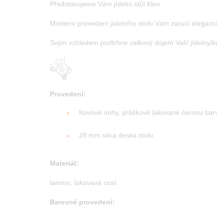
Představujeme Vám jídelní stůl Kleo.
Moderní provedení jídelního stolu Vám zaručí eleganci
Svým vzhledem podtrhne celkový dojem Vaší jídelny/k
Provedení:
Kovové nohy, práškově lakované černou ba
28 mm silná deska stolu
Materiál:
lamino, lakovaná ocel
Barevné provedení: