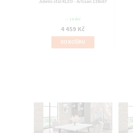
Jídelní stůl KLEO - Artisan 138x67
14 dní
4 459 Kč
DO KOŠÍKU