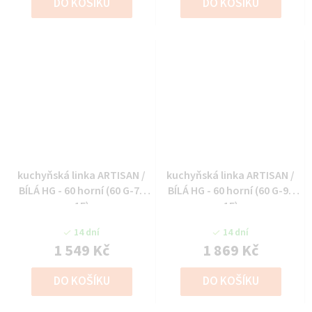
DO KOŠÍKU
DO KOŠÍKU
kuchyňská linka ARTISAN /
kuchyňská linka ARTISAN /
BÍLÁ HG - 60 horní (60 G-72
BÍLÁ HG - 60 horní (60 G-90
1F)
1F)
14 dní
14 dní
1 549 Kč
1 869 Kč
DO KOŠÍKU
DO KOŠÍKU