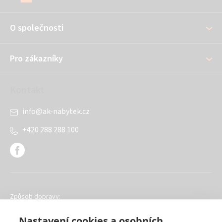
p
a
O společnosti
t
í
Pro zákazníky
Kontakt
info
@
ak-nabytek.cz
+420 288 288 100
Způsob dopravy:
Nastavení cookies a osobních