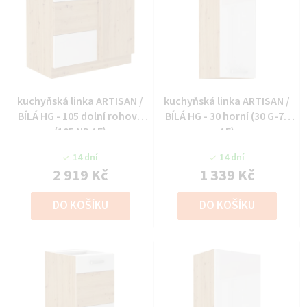
kuchyňská linka ARTISAN /
kuchyňská linka ARTISAN /
BÍLÁ HG - 105 dolní rohová
BÍLÁ HG - 30 horní (30 G-72
(105 ND 1F)
1F)
14 dní
14 dní
2 919 Kč
1 339 Kč
DO KOŠÍKU
DO KOŠÍKU