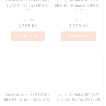
kuchyňská linka ARTISAN /
kuchyňská linka ARTISAN /
BÍLÁ HG - 45 horní (45 G-90
BÍLÁ HG - 50 digestoř (50 GU-
1F)
36 1F)
14 dní
14 dní
1 599 Kč
1 179 Kč
DO KOŠÍKU
DO KOŠÍKU
kuchyňská linka ARTISAN /
kuchyňská linka ARTISAN /
BÍLÁ HG - 50 dolní (50 D 1F 1S)
BÍLÁ HG - 50 dřez (50 ZL 1F)