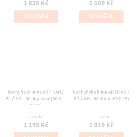
1 639 Kč
2 509 Kč
DO KOŠÍKU
DO KOŠÍKU
kuchyňská linka ARTISAN /
kuchyňská linka ARTISAN /
BÍLÁ HG - 60 digestoř (60 GU-
BÍLÁ HG - 60 dolní (60 D 1F)
36 1F)
14 dní
14 dní
1 199 Kč
1 819 Kč