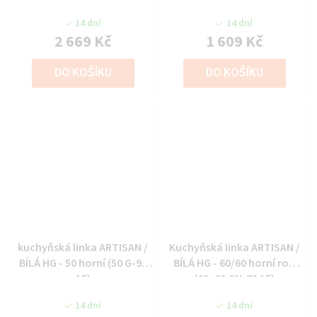
14 dní
14 dní
2 669 Kč
1 609 Kč
DO KOŠÍKU
DO KOŠÍKU
kuchyňská linka ARTISAN /
Kuchyňská linka ARTISAN /
BÍLÁ HG - 50 horní (50 G-90
BÍLÁ HG - 60/60 horní roh
1F)
(60x60 GN-72 1F)
14 dní
14 dní