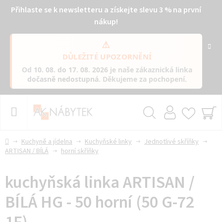
Přihlaste se k newsletteru a získejte slevu 3 % na první
nákup!
⚠️
DŮLEŽITÉ UPOZORNĚNÍ
Od
10. 08. do 17. 08. 2026
je naše zákaznická linka
dočasně nedostupná
. Děkujeme za pochopení.
Přejít
na
obsah
Hledat
NÁ
KO
Domů
Kuchyně a jídelna
Kuchyňské linky
Jednotlivé skříňky
ARTISAN / BÍLÁ
horní skříňky
kuchyňská linka ARTISAN /
BÍLÁ HG - 50 horní (50 G-72