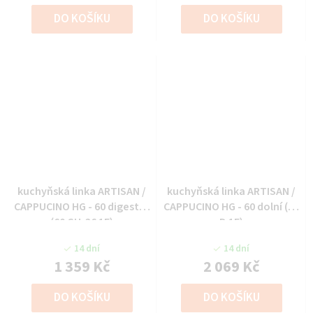
DO KOŠÍKU
DO KOŠÍKU
kuchyňská linka ARTISAN /
kuchyňská linka ARTISAN /
CAPPUCINO HG - 60 digestoř
CAPPUCINO HG - 60 dolní (60
(60 GU-36 1F)
D 1F)
14 dní
14 dní
1 359 Kč
2 069 Kč
DO KOŠÍKU
DO KOŠÍKU