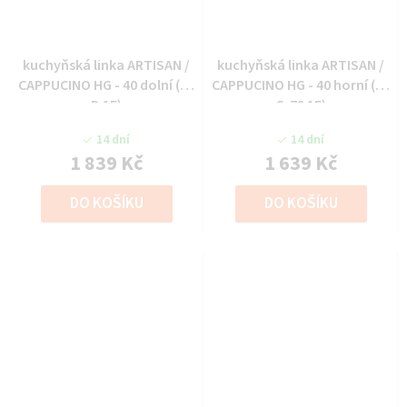
kuchyňská linka ARTISAN /
kuchyňská linka ARTISAN /
CAPPUCINO HG - 40 dolní (40
CAPPUCINO HG - 40 horní (40
D 1F)
G-72 1F)
14 dní
14 dní
1 839 Kč
1 639 Kč
DO KOŠÍKU
DO KOŠÍKU