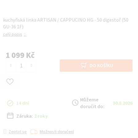
kuchyňská linka ARTISAN / CAPPUCINO HG - 50 digestoř (50
GU-36 1F)
celý popis
1 099 Kč
Měrná cena:
DO KOŠÍKU
Můžeme
14 dní
30.8.2026
doručit do:
Záruka:
2 roky
Zeptat se
Možnosti doručení