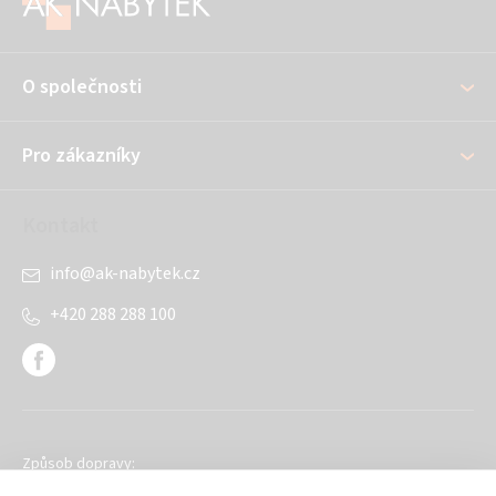
p
a
O společnosti
t
í
Pro zákazníky
Kontakt
info
@
ak-nabytek.cz
+420 288 288 100
Způsob dopravy: