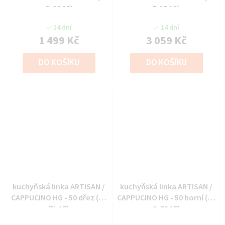
G-90 1F)
D 1F 1S)
14 dní
14 dní
1 499 Kč
3 059 Kč
DO KOŠÍKU
DO KOŠÍKU
kuchyňská linka ARTISAN /
kuchyňská linka ARTISAN /
CAPPUCINO HG - 50 dřez (50
CAPPUCINO HG - 50 horní (50
ZL 1F)
G-72 1F)