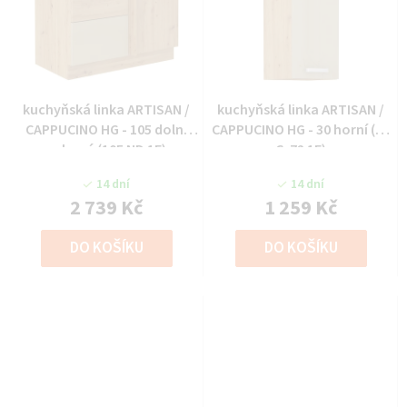
kuchyňská linka ARTISAN /
kuchyňská linka ARTISAN /
CAPPUCINO HG - 105 dolní
CAPPUCINO HG - 30 horní (30
rohová (105 ND 1F)
G-72 1F)
14 dní
14 dní
2 739 Kč
1 259 Kč
DO KOŠÍKU
DO KOŠÍKU