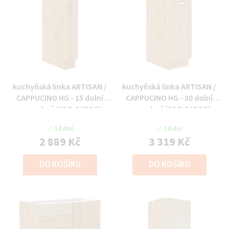
kuchyňská linka ARTISAN /
kuchyňská linka ARTISAN /
CAPPUCINO HG - 15 dolní
CAPPUCINO HG - 30 dolní
cargo koš (15 D CARGO)
cargo koš (30 D CARGO)
14 dní
14 dní
2 889 Kč
3 319 Kč
DO KOŠÍKU
DO KOŠÍKU