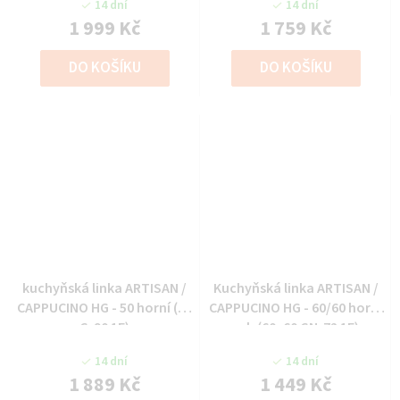
14 dní
14 dní
1 999 Kč
1 759 Kč
DO KOŠÍKU
DO KOŠÍKU
kuchyňská linka ARTISAN /
Kuchyňská linka ARTISAN /
CAPPUCINO HG - 50 horní (50
CAPPUCINO HG - 60/60 horní
G-90 1F)
roh (60x60 GN-72 1F)
14 dní
14 dní
1 889 Kč
1 449 Kč