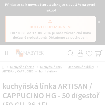
Přihlaste se k newsletteru a získejte slevu 3 % na první
nákup!
⚠️
DŮLEŽITÉ UPOZORNĚNÍ
Od
10. 08. do 17. 08. 2026
je naše zákaznická linka
dočasně nedostupná
. Děkujeme za pochopení.
Přejít
na
obsah
Hledat
NÁ
KO
Domů
Kuchyně a jídelna
Kuchyňské linky
Jednotlivé skříňky
ARTISAN / CAPPUCINO
horní skříňky
kuchyňská linka ARTISAN /
CAPPUCINO HG - 50 digestoř