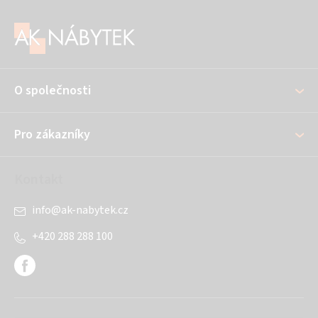
Z
á
p
a
O společnosti
t
í
Pro zákazníky
Kontakt
info
@
ak-nabytek.cz
+420 288 288 100