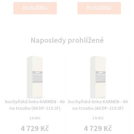
DO KOŠÍKU
DO KOŠÍKU
Naposledy prohlížené
Průměrné
Průměrné
kuchyňská linka KARMEN - 60
kuchyňská linka KARMEN - 60
hodnocení
hodnocení
na troubu (60 DP-210 2F)
na troubu (60 DP-210 2F)
produktu
produktu
14 dní
14 dní
je
je
4 729 Kč
4 729 Kč
0,0
0,0