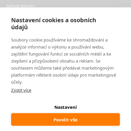
Způsob dopravy:
Nastavení cookies a osobních
údajů
Soubory cookie používáme ke shromažďování a
analýze informací o výkonu a používání webu,
Oblíbené způsoby platby:
zajištění fungování funkcí ze sociálních médií a ke
zlepšení a přizpůsobení obsahu a reklam. Se
souhlasem můžeme také předávat marketingovým
platformám některé osobní údaje pro marketingové
účely.
Zjistit více
Nastavení
© 2024
www.ak-nabytek.cz
Shoptet
|
mime digital
Povolit vše