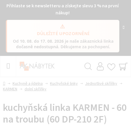
Přihlaste se k newsletteru a získejte slevu 3 % na první
nákup!
⚠️
DŮLEŽITÉ UPOZORNĚNÍ
Od
10. 08. do 17. 08. 2026
je naše zákaznická linka
dočasně nedostupná
. Děkujeme za pochopení.
Přejít
na
obsah
Hledat
NÁ
KO
Domů
Kuchyně a jídelna
Kuchyňské linky
Jednotlivé skříňky
KARMEN
dolní skříňky
kuchyňská linka KARMEN - 60
na troubu (60 DP-210 2F)