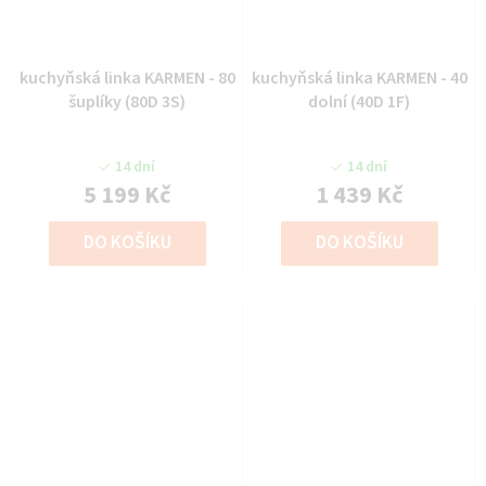
kuchyňská linka KARMEN - 80
kuchyňská linka KARMEN - 40
šuplíky (80D 3S)
dolní (40D 1F)
14 dní
14 dní
5 199 Kč
1 439 Kč
DO KOŠÍKU
DO KOŠÍKU