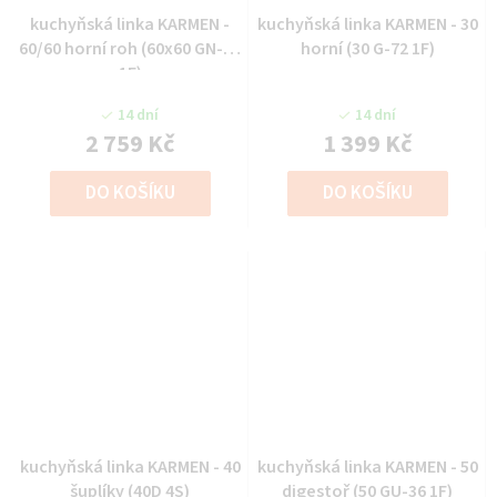
kuchyňská linka KARMEN -
kuchyňská linka KARMEN - 30
60/60 horní roh (60x60 GN-72
horní (30 G-72 1F)
1F)
14 dní
14 dní
2 759 Kč
1 399 Kč
DO KOŠÍKU
DO KOŠÍKU
kuchyňská linka KARMEN - 40
kuchyňská linka KARMEN - 50
šuplíky (40D 4S)
digestoř (50 GU-36 1F)