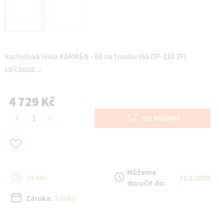
kuchyňská linka KARMEN - 60 na troubu (60 DP-210 2F)
celý popis
4 729 Kč
Měrná cena:
DO KOŠÍKU
Můžeme
14 dní
31.8.2026
doručit do:
Záruka:
2 roky