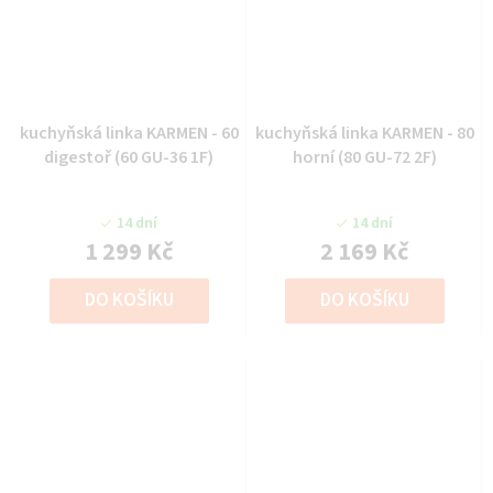
kuchyňská linka KARMEN - 60
kuchyňská linka KARMEN - 80
digestoř (60 GU-36 1F)
horní (80 GU-72 2F)
14 dní
14 dní
1 299 Kč
2 169 Kč
DO KOŠÍKU
DO KOŠÍKU