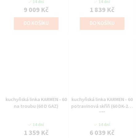
14 dní
14 dní
9 009 Kč
1 839 Kč
DO KOŠÍKU
DO KOŠÍKU
kuchyňská linka KARMEN - 60
kuchyňská linka KARMEN - 60
na troubu (60 D GAZ)
potravinová skříň (60 DK-210
2F)
14 dní
14 dní
1 359 Kč
6 039 Kč