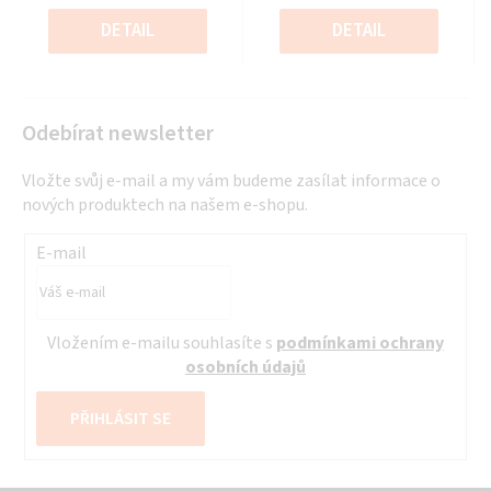
z
z
Měrná
Měrná
5
5
cena:
cena:
DETAIL
DETAIL
hvězdiček.
hvězdiček.
Odebírat newsletter
Vložte svůj e-mail a my vám budeme zasílat informace o
nových produktech na našem e-shopu.
E-mail
Vložením e-mailu souhlasíte s
podmínkami ochrany
osobních údajů
PŘIHLÁSIT SE