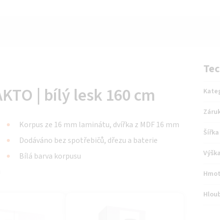
Tec
TO | bílý lesk 160 cm
Kate
Záru
Korpus ze 16 mm laminátu, dvířka z MDF 16 mm
Šířka
Dodáváno bez spotřebičů, dřezu a baterie
Výšk
Bílá barva korpusu
u
Hmot
Hlou