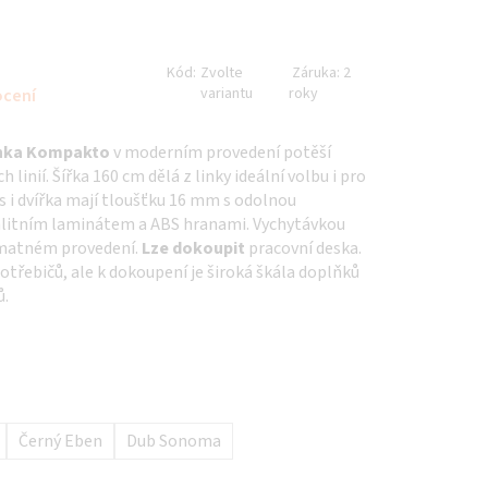
Kód:
Zvolte
Záruka:
2
variantu
roky
ocení
inka Kompakto
v moderním provedení potěší
 linií. Šířka 160 cm dělá z linky ideální volbu i pro
s i dvířka mají tloušťku 16 mm s odolnou
alitním laminátem a ABS hranami. Vychytávkou
 matném provedení.
Lze dokoupit
pracovní deska.
otřebičů, ale k dokoupení je široká škála doplňků
ů.
Černý Eben
Dub Sonoma