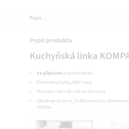
Popis
Kuchyňská linka KOMPAK
Za příplatek
pracovní deska
Plastové úchytky, ABS hrany
Rozměry: 160 x 85 x 60 cm (š x v x h)
Obsahuje 2x horní, 1x dřezovou a 2x zásuvkovo
skříňku