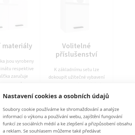
í materiály
Volitelné
příslušenství
řka jsou vyrobeny
nátu respektive
K základnímu setu lze
ušťka zaručuje
dokoupit užitečné vybavení
ou pevnost a
jako organizéry, drátěné
Dvířka mají navíc
koše, příborníky a další. Vše
Nastavení cookies a osobních údajů
ro ochranu před
je popsáno v sekci
árazy.
příslušenství.
Soubory cookie používáme ke shromažďování a analýze
informací o výkonu a používání webu, zajištění fungování
funkcí ze sociálních médií a ke zlepšení a přizpůsobení obsahu
a reklam. Se souhlasem můžeme také předávat