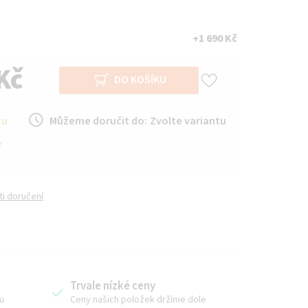
+1 690 Kč
Kč
DO KOŠÍKU
tu
Můžeme doručit do:
Zvolte variantu
y
i doručení
Trvale nízké ceny
u
Ceny našich položek držíme dole