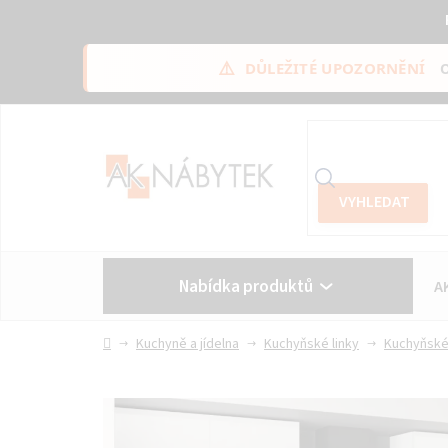
⚠️
DŮLEŽITÉ UPOZORNĚNÍ
Přejít
na
obsah
Nabídka produktů
A
Vše o nákupu
Kontakt
Domů
Kuchyně a jídelna
Kuchyňské linky
Kuchyňské