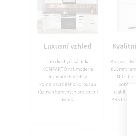
Luxusní vzhled
Kvalitn
Tato kuchyňská linka
Korpus i dví
KOMPAKTO má moderní
z 16mm lami
luxusní vzhled díky
MDF. Tlo
kombinaci bílého korpusu a
potřebn
různých barevných provedení
stabilitu. 
dvířek.
ABS hrany p
n