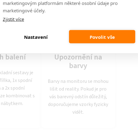
marketingovým platformám některé osobní údaje pro
marketingové účely.
Zjistit více
Nastavení
Povolit vše
h balení
Upozornění na
barvy
kladní sestavy je
říňka, 1x spodní
Barvy na monitoru se mohou
 a 2x spodní
lišit od reality. Pokud je pro
Lze kombinovat s
vás barevný odstín důležitý,
 nábytkem.
doporučujeme vzorky fyzicky
vidět.