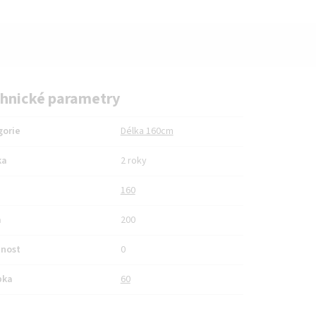
hnické parametry
gorie
Délka 160cm
ka
2 roky
160
a
200
nost
0
bka
60