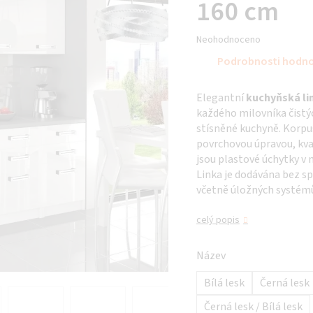
160 cm
Průměrné
Neohodnoceno
hodnocení
Podrobnosti hodn
produktu
je
Elegantní
kuchyňská l
0,0
každého milovníka čistých
z 5
stísněné kuchyně. Korpu
hvězdiček.
povrchovou úpravou, kv
jsou plastové úchytky v
Linka je dodávána bez sp
včetně úložných systém
celý popis
Název
Bílá lesk
Černá lesk
Černá lesk / Bílá lesk