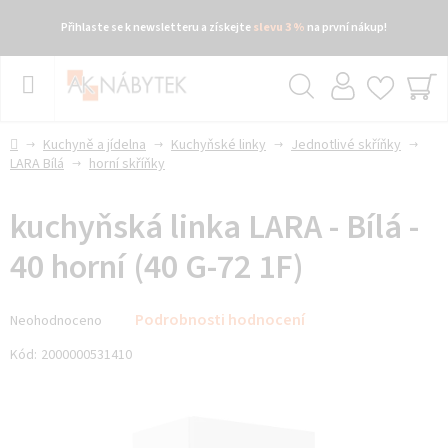
Přihlaste se k newsletteru a získejte
slevu 3 %
na první nákup!
Přejít
na
obsah
Hledat
NÁ
KO
Domů
Kuchyně a jídelna
Kuchyňské linky
Jednotlivé skříňky
LARA Bílá
horní skříňky
kuchyňská linka LARA - Bílá -
40 horní (40 G-72 1F)
Průměrné
Podrobnosti hodnocení
Neohodnoceno
hodnocení
produktu
Kód:
2000000531410
je
0,0
z 5
hvězdiček.