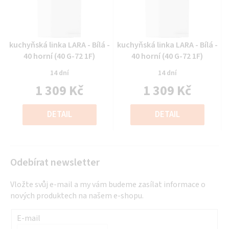
Průměrné
Průměrné
kuchyňská linka LARA - Bílá -
kuchyňská linka LARA - Bílá -
hodnocení
hodnocení
40 horní (40 G-72 1F)
40 horní (40 G-72 1F)
produktu
produktu
14 dní
14 dní
je
je
1 309 Kč
1 309 Kč
0,0
0,0
z
z
Měrná
Měrná
5
5
cena:
cena:
DETAIL
DETAIL
hvězdiček.
hvězdiček.
Odebírat newsletter
Vložte svůj e-mail a my vám budeme zasílat informace o
nových produktech na našem e-shopu.
E-mail