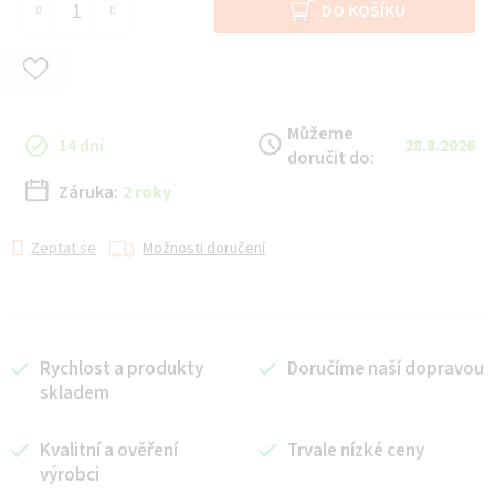
DO KOŠÍKU
Můžeme
14 dní
28.8.2026
doručit do:
Záruka:
2 roky
Zeptat se
Možnosti doručení
Rychlost a produkty
Doručíme naší dopravou
skladem
Kvalitní a ověření
Trvale nízké ceny
výrobci