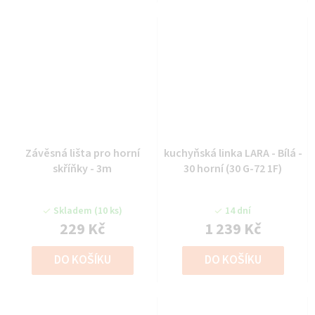
Závěsná lišta pro horní
kuchyňská linka LARA - Bílá -
skříňky - 3m
30 horní (30 G-72 1F)
Skladem
(10 ks)
14 dní
229 Kč
1 239 Kč
DO KOŠÍKU
DO KOŠÍKU