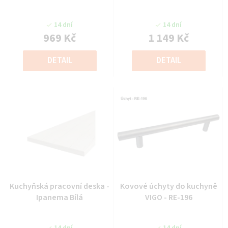
14 dní
14 dní
969 Kč
1 149 Kč
DETAIL
DETAIL
Kuchyňská pracovní deska -
Kovové úchyty do kuchyně
Ipanema Bílá
VIGO - RE-196
14 dní
14 dní