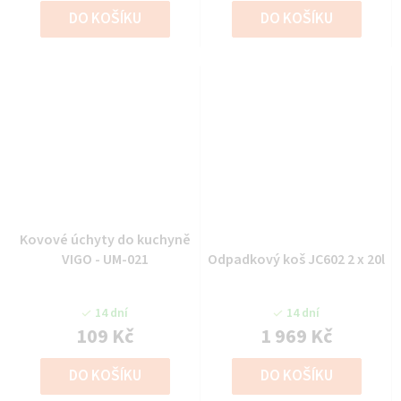
DO KOŠÍKU
DO KOŠÍKU
Kovové úchyty do kuchyně
VIGO - UM-021
Odpadkový koš JC602 2 x 20l
14 dní
14 dní
109 Kč
1 969 Kč
DO KOŠÍKU
DO KOŠÍKU