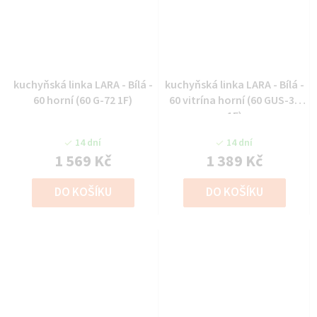
kuchyňská linka LARA - Bílá -
kuchyňská linka LARA - Bílá -
60 horní (60 G-72 1F)
60 vitrína horní (60 GUS-36
1F)
14 dní
14 dní
1 569 Kč
1 389 Kč
DO KOŠÍKU
DO KOŠÍKU