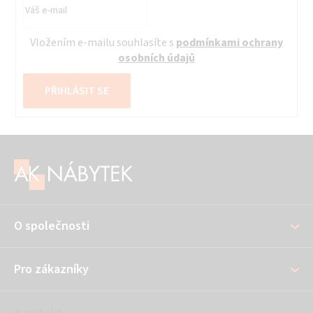
Vložením e-mailu souhlasíte s
podmínkami ochrany
osobních údajů
PŘIHLÁSIT SE
Z
á
p
a
O společnosti
t
í
Pro zákazníky