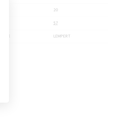
nost
20
bka
57
vatel
LEMPERT