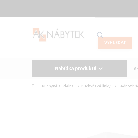
Přejít
na
obsah
Nabídka produktů
A
Vše o nákupu
Kontakt
Domů
Kuchyně a jídelna
Kuchyňské linky
Jednotlivé