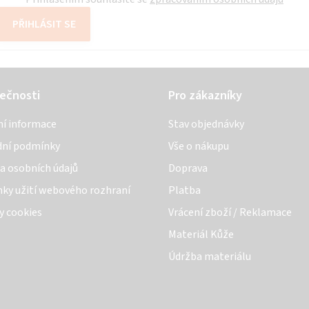
PŘIHLÁSIT SE
ečnosti
Pro zákazníky
ní informace
Stav objednávky
ní podmínky
Vše o nákupu
a osobních údajů
Doprava
ky užití webového rozhraní
Platba
y cookies
Vrácení zboží / Reklamace
Materiál Kůže
Údržba materiálu