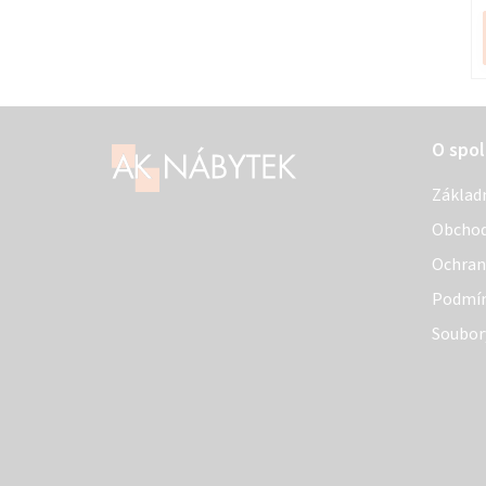
Z
O spol
á
Základ
p
Obchod
a
Ochran
t
Podmín
í
Soubor