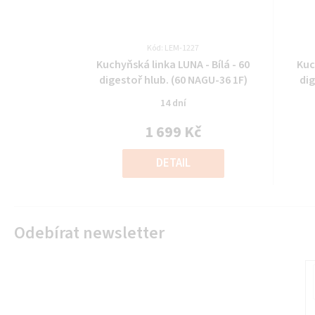
Kód: LEM-1227
Průměrné
Kuchyňská linka LUNA - Bílá - 60
Kuc
hodnocení
digestoř hlub. (60 NAGU-36 1F)
dig
produktu
14 dní
je
0,0
1 699 Kč
z
Měrná
5
cena:
DETAIL
hvězdiček.
Odebírat newsletter