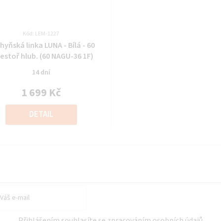
Kód: LEM-1227
Průměrné
hyňská linka LUNA - Bílá - 60
hodnocení
estoř hlub. (60 NAGU-36 1F)
produktu
14 dní
je
0,0
1 699 Kč
z
Měrná
5
cena:
DETAIL
hvězdiček.
Přihlášením souhlasíte se
zpracováním osobních údajů