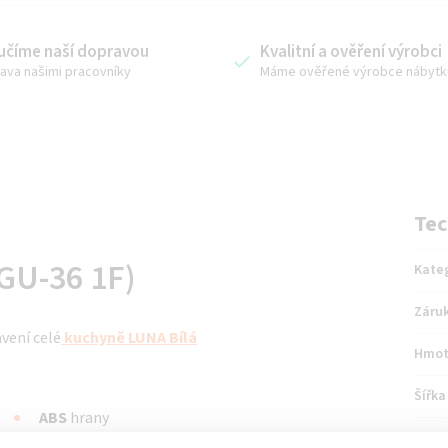
učíme naší dopravou
Kvalitní a ověření výrobci
ava našimi pracovníky
Máme ověřené výrobce nábytk
Tec
AGU-36 1F)
Kate
Záru
avení celé
kuchyně
LUNA Bílá
Hmot
Šířka
ABS
hrany
Výšk