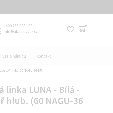
+420 288 288 100
info
@
ak-nabytek.cz
NÁKUPNÍ
KOŠÍK
Vše o nákupu
Kontakt
igestoř hlub. (60 NAGU-36 1F)
linka LUNA - Bílá -
oř hlub. (60 NAGU-36