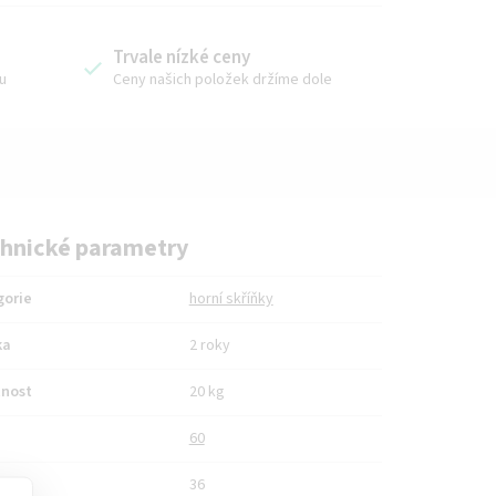
Trvale nízké ceny
u
Ceny našich položek držíme dole
hnické parametry
gorie
horní skříňky
ka
2 roky
nost
20 kg
60
a
36