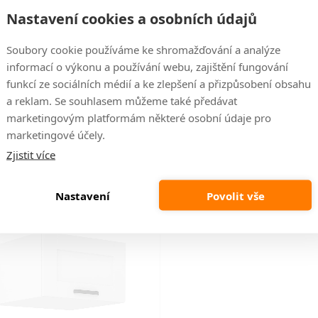
Pracovní kuchyňská
deska není v ceně
, nutné
Nastavení cookies a osobních údajů
zakoupit
- Marmur Roma nebo dle výběru
Hmot
Korpus
Bílý
, dvířka
Bílá
Soubory cookie používáme ke shromažďování a analýze
Hlou
Úchyty kovové - 160 mm
informací o výkonu a používání webu, zajištění fungování
Doda
funkcí ze sociálních médií a ke zlepšení a přizpůsobení obsahu
í
a reklam. Se souhlasem můžeme také předávat
marketingovým platformám některé osobní údaje pro
marketingové účely.
Naposledy prohlížené
Zjistit více
Nastavení
Povolit vše