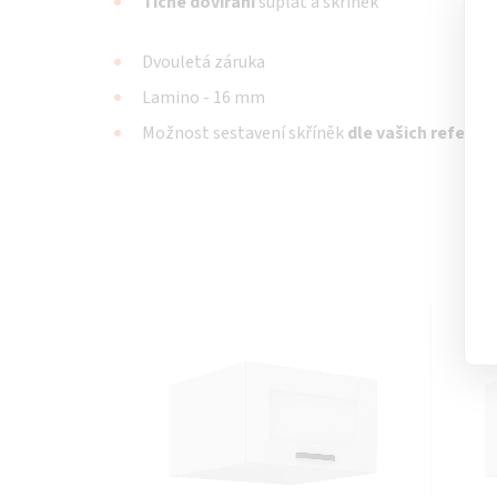
Tiché dovírání
šuplat a skříněk
Dvouletá záruka
Lamino - 16 mm
Možnost sestavení skříněk
dle vašich referenc