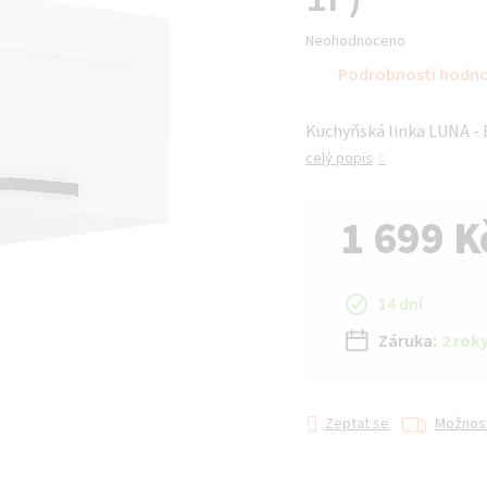
Průměrné
Neohodnoceno
hodnocení
Podrobnosti hodn
produktu
je
Kuchyňská linka LUNA - B
0,0
z 5
celý popis
hvězdiček.
1 699 K
Měrná cena:
14 dní
Záruka:
2 rok
Zeptat se
Možnost