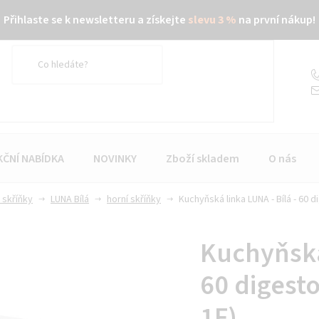
Přihlaste se k newsletteru a získejte
slevu 3 %
na první nákup!
KČNÍ NABÍDKA
NOVINKY
Zboží skladem
O nás
 skříňky
LUNA Bílá
horní skříňky
Kuchyňská linka LUNA - Bílá - 60 d
Kuchyňská 
60 digest
1F)