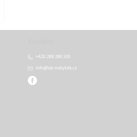
Kontakt
+420 288 288 100
info
@
ak-nabytek.cz