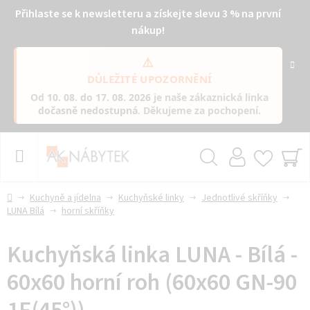
Přihlaste se k newsletteru a získejte slevu 3 % na první
nákup!
⚠️
DŮLEŽITÉ UPOZORNĚNÍ
Od
10. 08. do 17. 08. 2026
je naše zákaznická linka
dočasně nedostupná
. Děkujeme za pochopení.
Přejít
na
obsah
Hledat
NÁ
KO
Domů
Kuchyně a jídelna
Kuchyňské linky
Jednotlivé skříňky
LUNA Bílá
horní skříňky
Kuchyňská linka LUNA - Bílá -
60x60 horní roh (60x60 GN-90