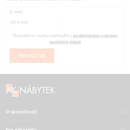
E-mail
Vložením e-mailu souhlasíte s
podmínkami ochrany
osobních údajů
PŘIHLÁSIT SE
Z
á
p
a
O společnosti
t
í
Pro zákazníky