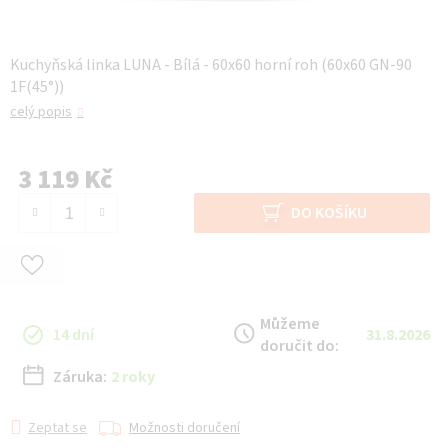
Kuchyňská linka LUNA - Bílá - 60x60 horní roh (60x60 GN-90
1F(45°))
celý popis
3 119 Kč
Měrná cena:
DO KOŠÍKU
Můžeme
14 dní
31.8.2026
doručit do:
Záruka:
2 roky
Zeptat se
Možnosti doručení