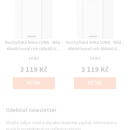
Průměrné
Průměrné
Kuchyňská linka LUNA - Bílá -
Kuchyňská linka LUNA - Bílá -
hodnocení
hodnocení
60x60 horní roh (60x60 GN-
60x60 horní roh (60x60 GN-
produktu
produktu
90 1F(45°))
90 1F(45°))
14 dní
14 dní
je
je
3 119 Kč
3 119 Kč
0,0
0,0
z
z
Měrná
Měrná
5
5
cena:
cena:
DETAIL
DETAIL
hvězdiček.
hvězdiček.
Odebírat newsletter
Vložte svůj e-mail a my vám budeme zasílat informace o
nových produktech na našem e-shopu.