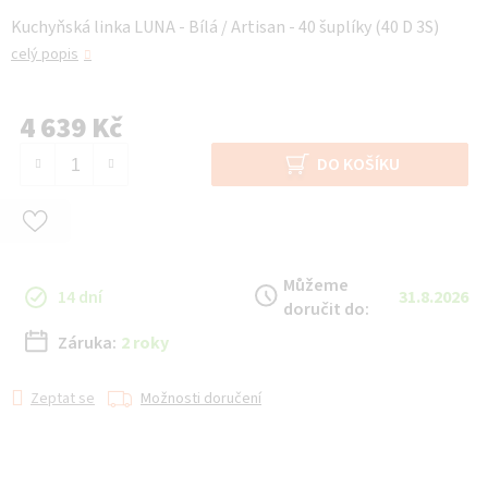
Kuchyňská linka LUNA - Bílá / Artisan - 40 šuplíky (40 D 3S)
celý popis
4 639 Kč
Měrná cena:
DO KOŠÍKU
Můžeme
14 dní
31.8.2026
doručit do:
Záruka:
2 roky
Zeptat se
Možnosti doručení