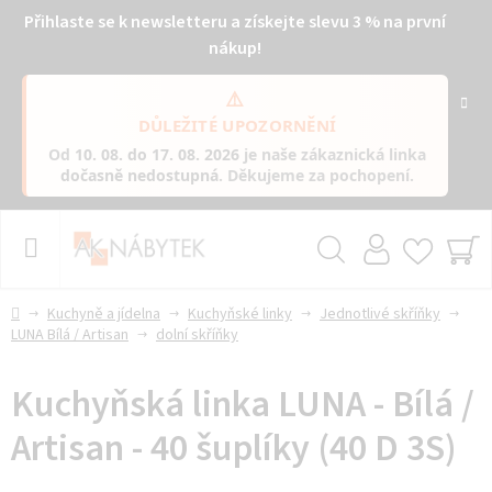
Přihlaste se k newsletteru a získejte slevu 3 % na první
nákup!
⚠️
DŮLEŽITÉ UPOZORNĚNÍ
Od
10. 08. do 17. 08. 2026
je naše zákaznická linka
dočasně nedostupná
. Děkujeme za pochopení.
Přejít
na
obsah
Hledat
NÁ
KO
Domů
Kuchyně a jídelna
Kuchyňské linky
Jednotlivé skříňky
LUNA Bílá / Artisan
dolní skříňky
Kuchyňská linka LUNA - Bílá /
Artisan - 40 šuplíky (40 D 3S)