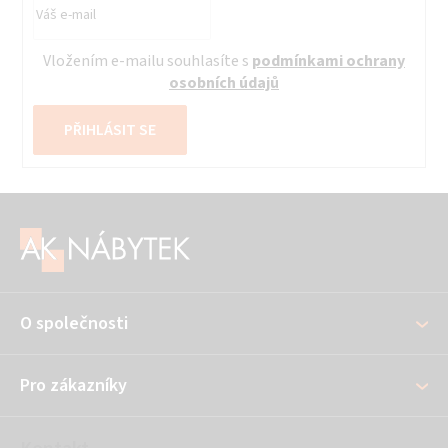
Vložením e-mailu souhlasíte s
podmínkami ochrany
osobních údajů
PŘIHLÁSIT SE
Z
á
p
a
O společnosti
t
í
Pro zákazníky