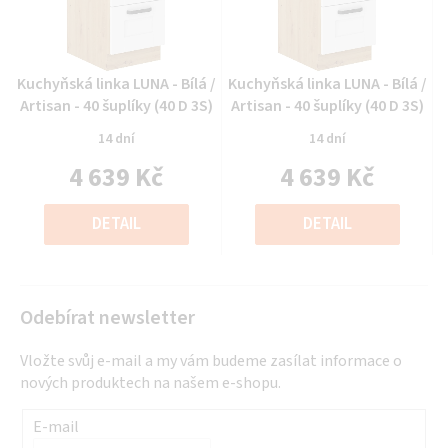
Průměrné
Průměrné
Kuchyňská linka LUNA - Bílá /
Kuchyňská linka LUNA - Bílá /
hodnocení
hodnocení
Artisan - 40 šuplíky (40 D 3S)
Artisan - 40 šuplíky (40 D 3S)
produktu
produktu
14 dní
14 dní
je
je
4 639 Kč
4 639 Kč
0,0
0,0
z
z
Měrná
Měrná
5
5
cena:
cena:
DETAIL
DETAIL
hvězdiček.
hvězdiček.
Odebírat newsletter
Vložte svůj e-mail a my vám budeme zasílat informace o
nových produktech na našem e-shopu.
E-mail