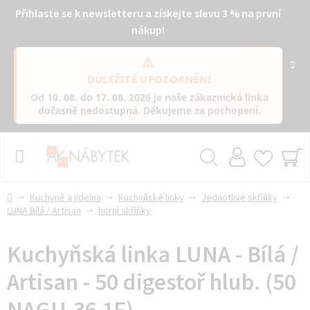
Přihlaste se k newsletteru a získejte slevu 3 % na první
nákup!
⚠️
DŮLEŽITÉ UPOZORNĚNÍ
Od
10. 08. do 17. 08. 2026
je naše zákaznická linka
dočasně nedostupná
. Děkujeme za pochopení.
Přejít
na
obsah
Hledat
NÁ
KO
Domů
Kuchyně a jídelna
Kuchyňské linky
Jednotlivé skříňky
LUNA Bílá / Artisan
horní skříňky
Kuchyňská linka LUNA - Bílá /
Artisan - 50 digestoř hlub. (50