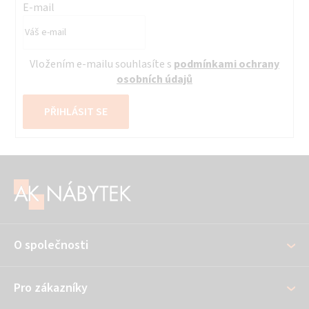
E-mail
Vložením e-mailu souhlasíte s
podmínkami ochrany
osobních údajů
PŘIHLÁSIT SE
Z
á
p
a
O společnosti
t
í
Pro zákazníky