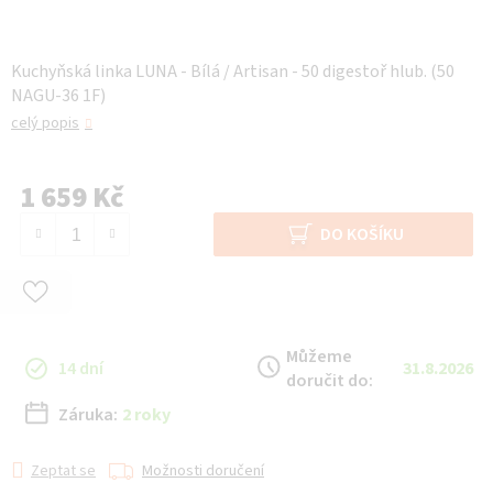
Kuchyňská linka LUNA - Bílá / Artisan - 50 digestoř hlub. (50
NAGU-36 1F)
celý popis
1 659 Kč
Měrná cena:
DO KOŠÍKU
Můžeme
14 dní
31.8.2026
doručit do:
Záruka:
2 roky
Zeptat se
Možnosti doručení