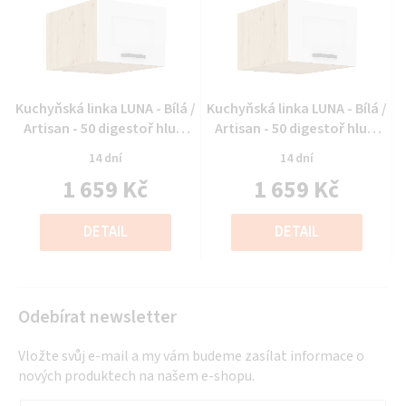
Průměrné
Průměrné
Kuchyňská linka LUNA - Bílá /
Kuchyňská linka LUNA - Bílá /
hodnocení
hodnocení
Artisan - 50 digestoř hlub.
Artisan - 50 digestoř hlub.
produktu
produktu
(50 NAGU-36 1F)
(50 NAGU-36 1F)
14 dní
14 dní
je
je
1 659 Kč
1 659 Kč
0,0
0,0
z
z
Měrná
Měrná
5
5
cena:
cena:
DETAIL
DETAIL
hvězdiček.
hvězdiček.
Odebírat newsletter
Vložte svůj e-mail a my vám budeme zasílat informace o
nových produktech na našem e-shopu.