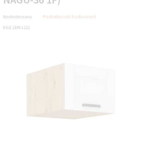
NAGU-36 1F)
Průměrné
Podrobnosti hodnocení
Neohodnoceno
hodnocení
produktu
Kód:
LEM-1221
je
0,0
z 5
hvězdiček.