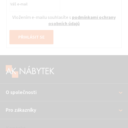
Vložením e-mailu souhlasíte s
podmínkami ochrany
osobních údajů
PŘIHLÁSIT SE
Z
á
p
a
O společnosti
t
í
Pro zákazníky