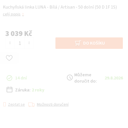
Kuchyňská linka LUNA - Bílá / Artisan - 50 dolní (50 D 1F 1S)
celý popis
3 039 Kč
Měrná cena:
DO KOŠÍKU
Můžeme
14 dní
29.8.2026
doručit do:
Záruka:
2 roky
Zeptat se
Možnosti doručení