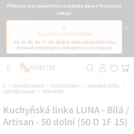
Přihlaste se k newsletteru a získejte slevu 3 % na první
nákup!
⚠️
DŮLEŽITÉ UPOZORNĚNÍ
Od
10. 08. do 17. 08. 2026
je naše zákaznická linka
dočasně nedostupná
. Děkujeme za pochopení.
Přejít
na
obsah
Hledat
NÁ
KO
Domů
Kuchyně a jídelna
Kuchyňské linky
Jednotlivé skříňky
LUNA Bílá / Artisan
dolní skříňky
Kuchyňská linka LUNA - Bílá /
Artisan - 50 dolní (50 D 1F 1S)