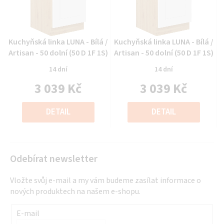
Průměrné
Průměrné
Kuchyňská linka LUNA - Bílá /
Kuchyňská linka LUNA - Bílá /
hodnocení
hodnocení
Artisan - 50 dolní (50 D 1F 1S)
Artisan - 50 dolní (50 D 1F 1S)
produktu
produktu
14 dní
14 dní
je
je
3 039 Kč
3 039 Kč
0,0
0,0
z
z
Měrná
Měrná
5
5
cena:
cena:
DETAIL
DETAIL
hvězdiček.
hvězdiček.
Odebírat newsletter
Vložte svůj e-mail a my vám budeme zasílat informace o
nových produktech na našem e-shopu.
E-mail