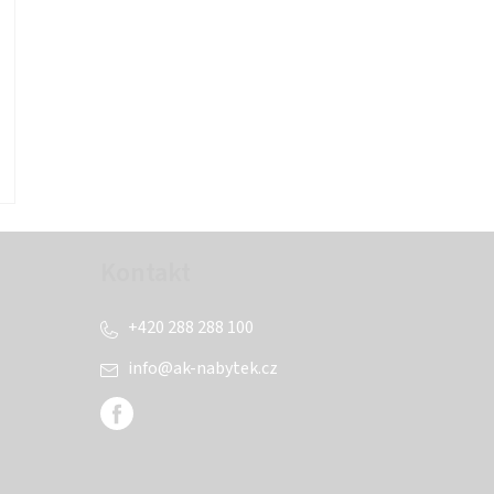
Kontakt
+420 288 288 100
info
@
ak-nabytek.cz