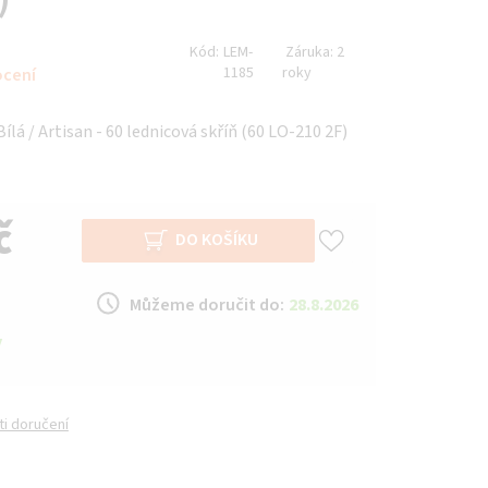
Kód:
LEM-
Záruka:
2
1185
roky
ocení
lá / Artisan - 60 lednicová skříň (60 LO-210 2F)
č
DO KOŠÍKU
Můžeme doručit do:
28.8.2026
y
i doručení