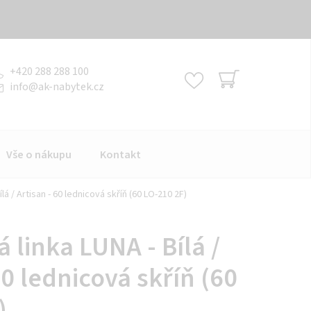
+420 288 288 100
info
@
ak-nabytek.cz
NÁKUPNÍ
KOŠÍK
Vše o nákupu
Kontakt
lá / Artisan - 60 lednicová skříň (60 LO-210 2F)
linka LUNA - Bílá /
60 lednicová skříň (60
)