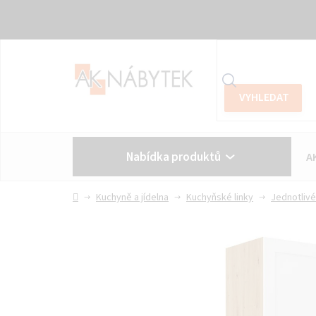
Přejít
na
obsah
Nabídka produktů
A
Vše o nákupu
Kontakt
Domů
Kuchyně a jídelna
Kuchyňské linky
Jednotlivé