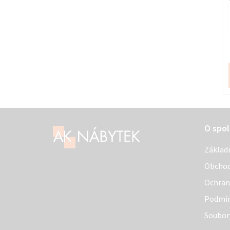
Z
O spol
á
Základ
p
Obchod
a
Ochran
t
Podmín
í
Soubor