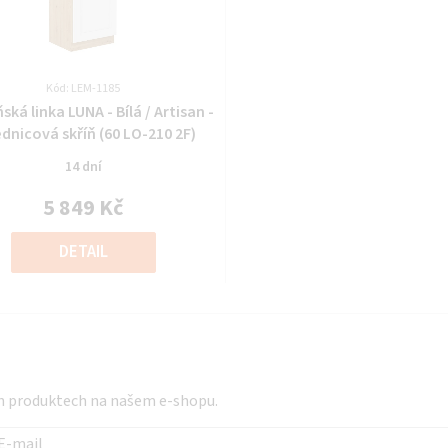
Kód: LEM-1185
Průměrné
ká linka LUNA - Bílá / Artisan -
hodnocení
ednicová skříň (60 LO-210 2F)
produktu
14 dní
je
0,0
5 849 Kč
z
Měrná
5
cena:
DETAIL
hvězdiček.
ch produktech na našem e-shopu.
E-mail