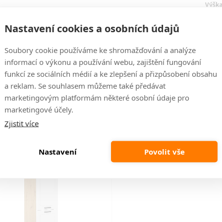
Výšk
Pracovní kuchyňská
deska není v ceně
, nutné
zakoupit
- Marmur Roma nebo dle výběru
Hmot
Nastavení cookies a osobních údajů
Korpus
Artisan
, dvířka
Bílá
Hlou
Soubory cookie používáme ke shromažďování a analýze
Úchyty kovové - 160 mm
informací o výkonu a používání webu, zajištění fungování
Doda
í
funkcí ze sociálních médií a ke zlepšení a přizpůsobení obsahu
a reklam. Se souhlasem můžeme také předávat
marketingovým platformám některé osobní údaje pro
marketingové účely.
Naposledy prohlížené
Zjistit více
Nastavení
Povolit vše