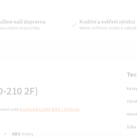
učíme naší dopravou
Kvalitní a ověření výrobci
ava našimi pracovníky
Máme ověřené výrobce nábytk
Tec
O-210 2F)
Kate
Záru
avení celé
kuchyně
LUNA Bílá / Artisan
Hmot
Šířka
ABS
hrany