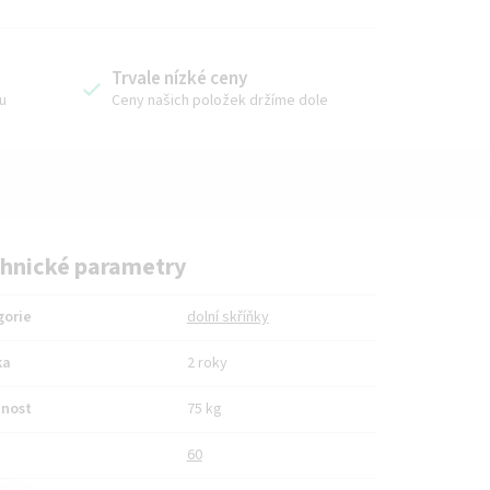
Trvale nízké ceny
u
Ceny našich položek držíme dole
hnické parametry
gorie
dolní skříňky
ka
2 roky
nost
75 kg
60