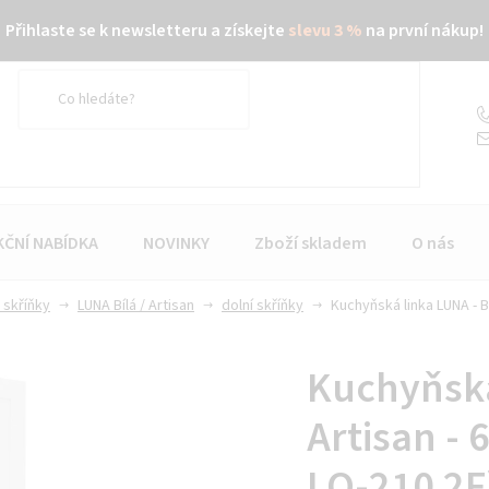
Přihlaste se k newsletteru a získejte
slevu 3 %
na první nákup!
KČNÍ NABÍDKA
NOVINKY
Zboží skladem
O nás
 skříňky
LUNA Bílá / Artisan
dolní skříňky
Kuchyňská linka LUNA - Bí
Kuchyňská 
Artisan - 
LO-210 2F