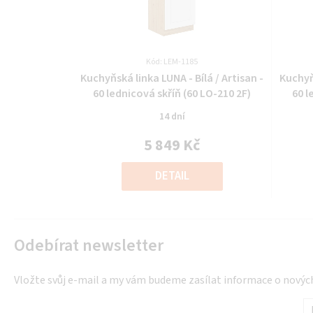
Kód: LEM-1185
Průměrné
Kuchyňská linka LUNA - Bílá / Artisan -
Kuchyňs
hodnocení
60 lednicová skříň (60 LO-210 2F)
60 l
produktu
14 dní
je
0,0
5 849 Kč
z
Měrná
5
cena:
DETAIL
hvězdiček.
Odebírat newsletter
Vložte svůj e-mail a my vám budeme zasílat informace o nový