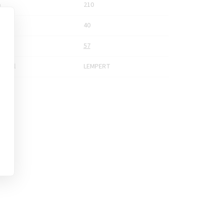
a
210
nost
40
bka
57
vatel
LEMPERT