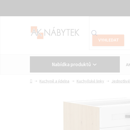
Přejít
na
obsah
Nabídka produktů
A
Vše o nákupu
Kontakt
Domů
Kuchyně a jídelna
Kuchyňské linky
Jednotlivé