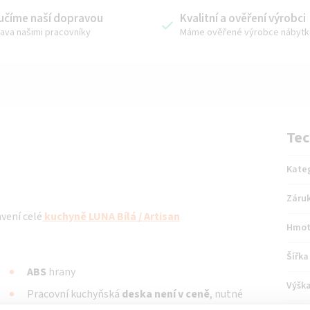
učíme naší dopravou
Kvalitní a ověření výrobci
ava našimi pracovníky
Máme ověřené výrobce nábytk
Tec
Kate
Záru
avení celé
kuchyně
LUNA Bílá / Artisan
Hmot
Šířka
ABS
hrany
Výšk
Pracovní kuchyňská
deska není v ceně
, nutné
zakoupit
- Marmur Roma nebo dle výběru