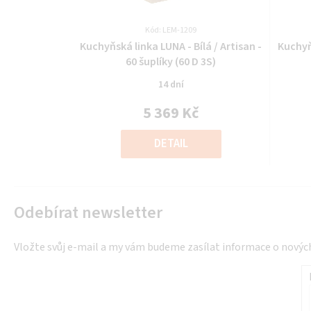
Kód: LEM-1209
Průměrné
Kuchyňská linka LUNA - Bílá / Artisan -
Kuchyňs
hodnocení
60 šuplíky (60 D 3S)
produktu
14 dní
je
0,0
5 369 Kč
z
Měrná
5
cena:
DETAIL
hvězdiček.
Odebírat newsletter
Vložte svůj e-mail a my vám budeme zasílat informace o nový