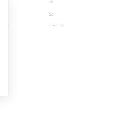
nost
20
bka
52
vatel
LEMPERT