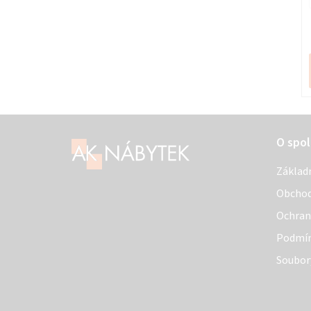
Z
O spol
á
Základ
p
Obchod
a
Ochran
t
Podmín
í
Soubor