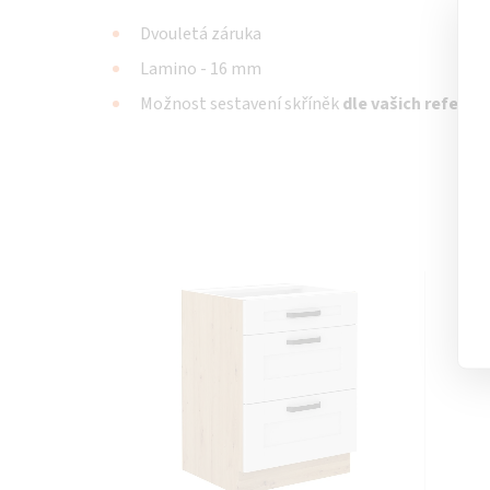
Dvouletá záruka
Lamino - 16 mm
Možnost sestavení skříněk
dle vašich referenc