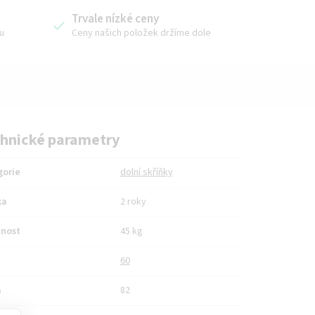
Trvale nízké ceny
u
Ceny našich položek držíme dole
hnické parametry
gorie
dolní skříňky
ka
2 roky
nost
45 kg
60
a
82