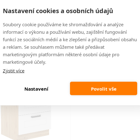
Hmot
Korpus
Artisan
, dvířka
Bílá
Nastavení cookies a osobních údajů
Hlou
Úchyty kovové - 160 mm
Soubory cookie používáme ke shromažďování a analýze
Doda
í
informací o výkonu a používání webu, zajištění fungování
funkcí ze sociálních médií a ke zlepšení a přizpůsobení obsahu
a reklam. Se souhlasem můžeme také předávat
marketingovým platformám některé osobní údaje pro
Naposledy prohlížené
marketingové účely.
Zjistit více
Nastavení
Povolit vše