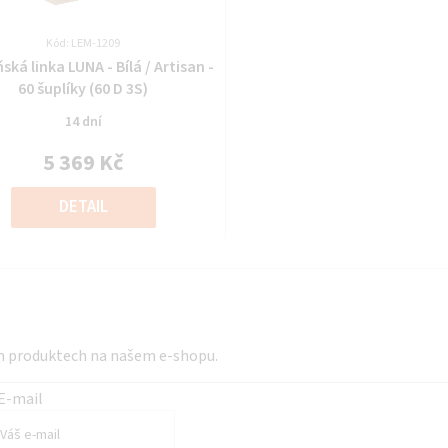
Kód: LEM-1209
Průměrné
ká linka LUNA - Bílá / Artisan -
hodnocení
60 šuplíky (60 D 3S)
produktu
14 dní
je
0,0
5 369 Kč
z
Měrná
5
cena:
DETAIL
hvězdiček.
ch produktech na našem e-shopu.
E-mail