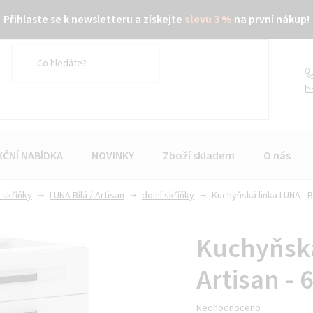
Přihlaste se k newsletteru a získejte
slevu 3 %
na první nákup!
KČNÍ NABÍDKA
NOVINKY
Zboží skladem
O nás
 skříňky
LUNA Bílá / Artisan
dolní skříňky
Kuchyňská linka LUNA - Bíl
Kuchyňská 
Artisan - 
Průměrné
Neohodnoceno