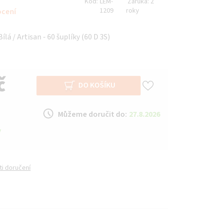
Kód:
LEM-
Záruka:
2
1209
roky
ocení
lá / Artisan - 60 šuplíky (60 D 3S)
č
DO KOŠÍKU
Můžeme doručit do:
27.8.2026
y
i doručení