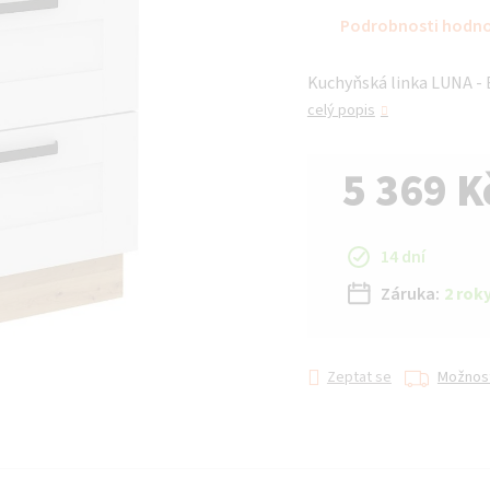
hodnocení
Podrobnosti hodn
produktu
je
Kuchyňská linka LUNA - Bí
0,0
z 5
celý popis
hvězdiček.
5 369 K
Měrná cena:
14 dní
Záruka:
2 rok
Zeptat se
Možnost