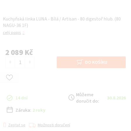
Kuchyňská linka LUNA - Bílá / Artisan - 80 digestoř hlub. (80
NAGU-36 1F)
celý popis
2 089 Kč
Měrná cena:
DO KOŠÍKU
Můžeme
14 dní
30.8.2026
doručit do:
Záruka:
2 roky
Zeptat se
Možnosti doručení