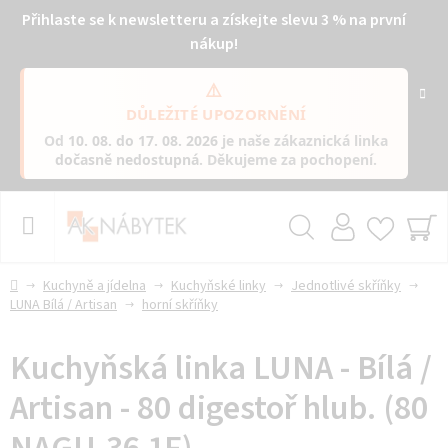
Přihlaste se k newsletteru a získejte slevu 3 % na první
nákup!
⚠️
DŮLEŽITÉ UPOZORNĚNÍ
Od
10. 08. do 17. 08. 2026
je naše zákaznická linka
dočasně nedostupná
. Děkujeme za pochopení.
Přejít
na
obsah
Hledat
NÁ
KO
Domů
Kuchyně a jídelna
Kuchyňské linky
Jednotlivé skříňky
LUNA Bílá / Artisan
horní skříňky
Kuchyňská linka LUNA - Bílá /
Artisan - 80 digestoř hlub. (80