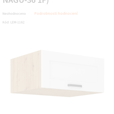
NAGU-36 1F)
Průměrné
Podrobnosti hodnocení
Neohodnoceno
hodnocení
produktu
Kód:
LEM-1162
je
0,0
z 5
hvězdiček.