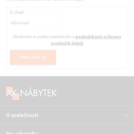
E-mail
Vložením e-mailu souhlasíte s
podmínkami ochrany
osobních údajů
PŘIHLÁSIT SE
Z
á
p
a
O společnosti
t
í
Pro zákazníky