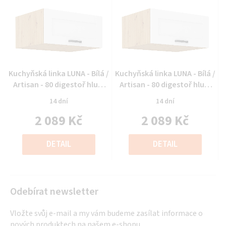
Průměrné
Průměrné
Kuchyňská linka LUNA - Bílá /
Kuchyňská linka LUNA - Bílá /
hodnocení
hodnocení
Artisan - 80 digestoř hlub.
Artisan - 80 digestoř hlub.
produktu
produktu
(80 NAGU-36 1F)
(80 NAGU-36 1F)
14 dní
14 dní
je
je
2 089 Kč
2 089 Kč
0,0
0,0
z
z
Měrná
Měrná
5
5
cena:
cena:
DETAIL
DETAIL
hvězdiček.
hvězdiček.
Odebírat newsletter
Vložte svůj e-mail a my vám budeme zasílat informace o
nových produktech na našem e-shopu.