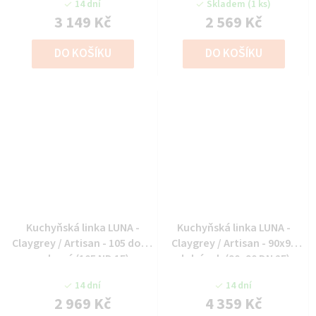
14 dní
Skladem
(1 ks)
3 149 Kč
2 569 Kč
DO KOŠÍKU
DO KOŠÍKU
Kuchyňská linka LUNA -
Kuchyňská linka LUNA -
Claygrey / Artisan - 105 dolní
Claygrey / Artisan - 90x90
rohová (105 ND 1F)
dolní roh (90x90 DN 2F)
14 dní
14 dní
2 969 Kč
4 359 Kč