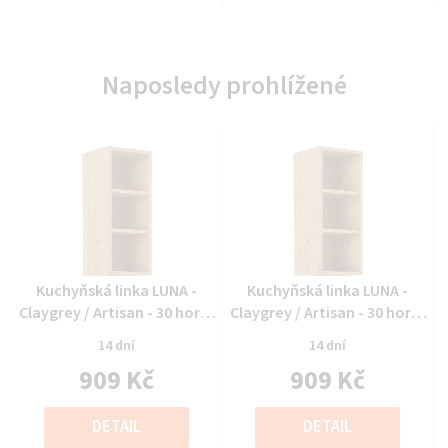
Naposledy prohlížené
Průměrné
Průměrné
Kuchyňská linka LUNA -
Kuchyňská linka LUNA -
hodnocení
hodnocení
Claygrey / Artisan - 30 horní
Claygrey / Artisan - 30 horní
produktu
produktu
regál (30 G-72 OTW)
regál (30 G-72 OTW)
14 dní
14 dní
je
je
909 Kč
909 Kč
0,0
0,0
z
z
Měrná
Měrná
5
5
cena:
cena:
DETAIL
DETAIL
hvězdiček.
hvězdiček.