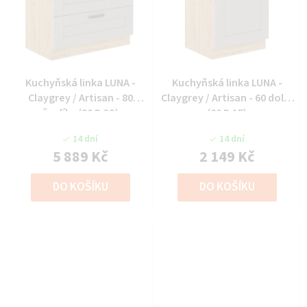
Kuchyňská linka LUNA -
Kuchyňská linka LUNA -
Claygrey / Artisan - 80
Claygrey / Artisan - 60 dolní
šuplíky (80 D 3S)
(60 D 1F)
14 dní
14 dní
5 889 Kč
2 149 Kč
DO KOŠÍKU
DO KOŠÍKU