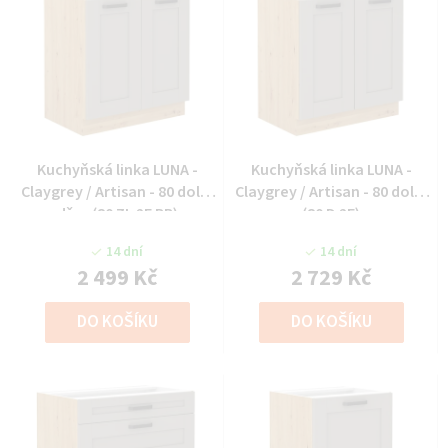
Kuchyňská linka LUNA -
Kuchyňská linka LUNA -
Claygrey / Artisan - 80 dolní
Claygrey / Artisan - 80 dolní
dřez (80 ZL 2F BB)
(80 D 2F)
14 dní
14 dní
2 499 Kč
2 729 Kč
DO KOŠÍKU
DO KOŠÍKU