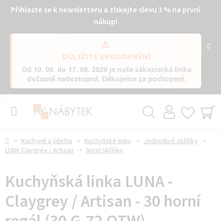
Přihlaste se k newsletteru a získejte slevu 3 % na první
nákup!
⚠️
DŮLEŽITÉ UPOZORNĚNÍ
Od
10. 08. do 17. 08. 2026
je naše zákaznická linka
dočasně nedostupná
. Děkujeme za pochopení.
Přejít
na
obsah
Hledat
NÁ
KO
Domů
Kuchyně a jídelna
Kuchyňské linky
Jednotlivé skříňky
LUNA Claygrey / Artisan
horní skříňky
Kuchyňská linka LUNA -
Claygrey / Artisan - 30 horní