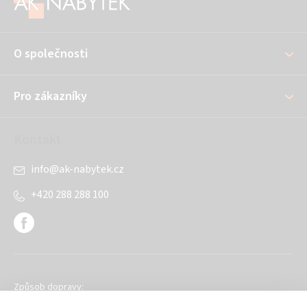
p
a
O společnosti
t
í
Pro zákazníky
Kontakt
info
@
ak-nabytek.cz
+420 288 288 100
Způsob dopravy: