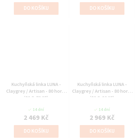
DO KOŠÍKU
DO KOŠÍKU
Kuchyňská linka LUNA -
Kuchyňská linka LUNA -
Claygrey / Artisan - 80 horní
Claygrey / Artisan - 80 horní
(80 G-72 2F)
(80 G-90 2F)
14 dní
14 dní
2 469 Kč
2 969 Kč
DO KOŠÍKU
DO KOŠÍKU