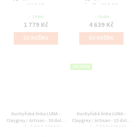
(40 D 1F)
šuplíky (40 D 3S)
14 dní
14 dní
1 779 Kč
4 639 Kč
DO KOŠÍKU
DO KOŠÍKU
SKLADEM
Kuchyňská linka LUNA -
Kuchyňská linka LUNA -
Claygrey / Artisan - 30 dolní
Claygrey / Artisan - 15 dolní
cargo koš (30 D CARGO)
cargo koš (15 D CARGO)