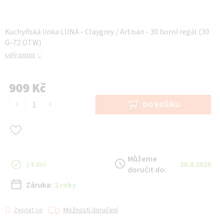
Kuchyňská linka LUNA - Claygrey / Artisan - 30 horní regál (30
G-72 OTW)
celý popis
909 Kč
Měrná cena:
DO KOŠÍKU
Můžeme
14 dní
30.8.2026
doručit do:
Záruka:
2 roky
Zeptat se
Možnosti doručení