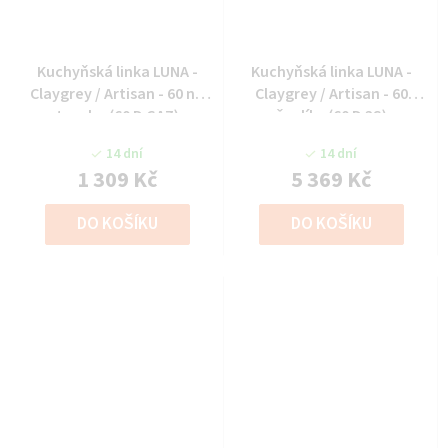
Kuchyňská linka LUNA -
Kuchyňská linka LUNA -
Claygrey / Artisan - 60 na
Claygrey / Artisan - 60
troubu (60 D GAZ)
šuplíky (60 D 3S)
14 dní
14 dní
1 309 Kč
5 369 Kč
DO KOŠÍKU
DO KOŠÍKU