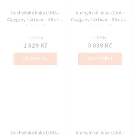
Kuchyňská linka LUNA -
Kuchyňská linka LUNA -
Claygrey / Artisan - 50 dřez
Claygrey / Artisan - 50 dolní
(50 ZL 1F)
(50 D 1F 1S)
14 dní
14 dní
1 829 Kč
3 039 Kč
DO KOŠÍKU
DO KOŠÍKU
Kuchyňská linka LUNA -
Kuchyňská linka LUNA -