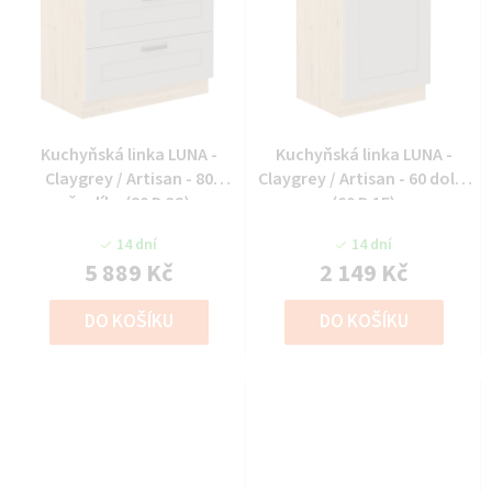
Kuchyňská linka LUNA -
Kuchyňská linka LUNA -
Claygrey / Artisan - 80
Claygrey / Artisan - 60 dolní
šuplíky (80 D 3S)
(60 D 1F)
14 dní
14 dní
5 889 Kč
2 149 Kč
DO KOŠÍKU
DO KOŠÍKU