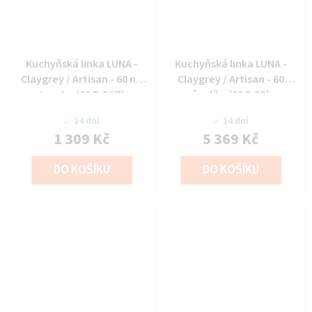
Kuchyňská linka LUNA -
Kuchyňská linka LUNA -
Claygrey / Artisan - 60 na
Claygrey / Artisan - 60
troubu (60 D GAZ)
šuplíky (60 D 3S)
14 dní
14 dní
1 309 Kč
5 369 Kč
DO KOŠÍKU
DO KOŠÍKU