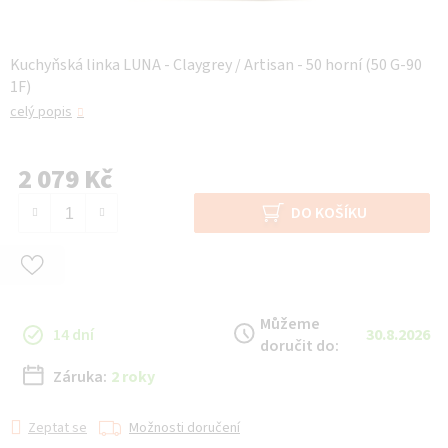
Kuchyňská linka LUNA - Claygrey / Artisan - 50 horní (50 G-90
1F)
celý popis
2 079 Kč
Měrná cena:
DO KOŠÍKU
Můžeme
14 dní
30.8.2026
doručit do:
Záruka:
2 roky
Zeptat se
Možnosti doručení