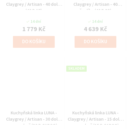
Claygrey / Artisan - 40 dolní
Claygrey / Artisan - 40
(40 D 1F)
šuplíky (40 D 3S)
14 dní
14 dní
1 779 Kč
4 639 Kč
DO KOŠÍKU
DO KOŠÍKU
SKLADEM
Kuchyňská linka LUNA -
Kuchyňská linka LUNA -
Claygrey / Artisan - 30 dolní
Claygrey / Artisan - 15 dolní
cargo koš (30 D CARGO)
cargo koš (15 D CARGO)