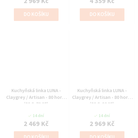
2 969 Kč
4 359 Kč
DO KOŠÍKU
DO KOŠÍKU
Kuchyňská linka LUNA -
Kuchyňská linka LUNA -
Claygrey / Artisan - 80 horní
Claygrey / Artisan - 80 horní
(80 G-72 2F)
(80 G-90 2F)
14 dní
14 dní
2 469 Kč
2 969 Kč
DO KOŠÍKU
DO KOŠÍKU