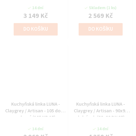
14 dní
Skladem
(1 ks)
3 149 Kč
2 569 Kč
DO KOŠÍKU
DO KOŠÍKU
Kuchyňská linka LUNA -
Kuchyňská linka LUNA -
Claygrey / Artisan - 105 dolní
Claygrey / Artisan - 90x90
rohová (105 ND 1F)
dolní roh (90x90 DN 2F)
14 dní
14 dní