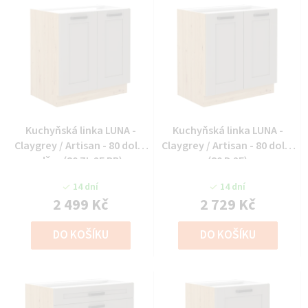
Kuchyňská linka LUNA -
Kuchyňská linka LUNA -
Claygrey / Artisan - 80 dolní
Claygrey / Artisan - 80 dolní
dřez (80 ZL 2F BB)
(80 D 2F)
14 dní
14 dní
2 499 Kč
2 729 Kč
DO KOŠÍKU
DO KOŠÍKU