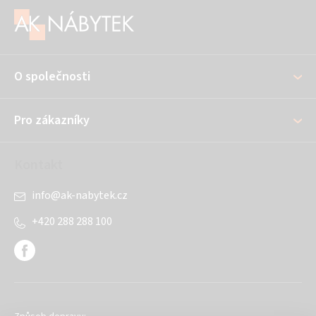
á
p
a
O společnosti
t
í
Pro zákazníky
Kontakt
info
@
ak-nabytek.cz
+420 288 288 100