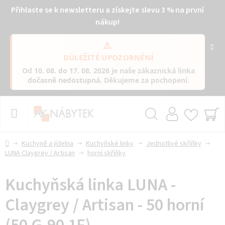
Přihlaste se k newsletteru a získejte slevu 3 % na první
nákup!
⚠️
DŮLEŽITÉ UPOZORNĚNÍ
Od
10. 08. do 17. 08. 2026
je naše zákaznická linka
dočasně nedostupná
. Děkujeme za pochopení.
Přejít
na
obsah
Hledat
NÁ
KO
Domů
Kuchyně a jídelna
Kuchyňské linky
Jednotlivé skříňky
LUNA Claygrey / Artisan
horní skříňky
Kuchyňská linka LUNA -
Claygrey / Artisan - 50 horní