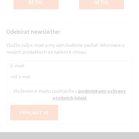
cena:
cena:
DETAIL
DETAIL
hvězdiček.
hvězdiček.
Odebírat newsletter
Vložte svůj e-mail a my vám budeme zasílat informace o
nových produktech na našem e-shopu.
E-mail
Vložením e-mailu souhlasíte s
podmínkami ochrany
osobních údajů
PŘIHLÁSIT SE
Z