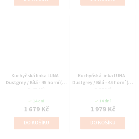
Kuchyňská linka LUNA -
Kuchyňská linka LUNA -
Dustgrey / Bílá - 45 horní (45
Dustgrey / Bílá - 45 horní (45
G-72 1F)
G-90 1F)
14 dní
14 dní
1 679 Kč
1 979 Kč
DO KOŠÍKU
DO KOŠÍKU