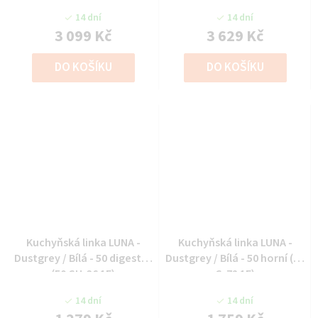
14 dní
14 dní
3 099 Kč
3 629 Kč
DO KOŠÍKU
DO KOŠÍKU
Kuchyňská linka LUNA -
Kuchyňská linka LUNA -
Dustgrey / Bílá - 50 digestoř
Dustgrey / Bílá - 50 horní (50
(50 GU-36 1F)
G-72 1F)
14 dní
14 dní