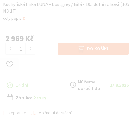
Kuchyňská linka LUNA - Dustgrey / Bílá - 105 dolní rohová (105
ND 1F)
celý popis
2 969 Kč
Měrná cena:
DO KOŠÍKU
Můžeme
14 dní
27.8.2026
doručit do:
Záruka:
2 roky
Zeptat se
Možnosti doručení