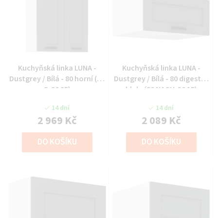
Kuchyňská linka LUNA -
Kuchyňská linka LUNA -
Dustgrey / Bílá - 80 horní (80
Dustgrey / Bílá - 80 digestoř
G-90 2F)
hlub. (80 NAGU-36 1F)
14 dní
14 dní
2 969 Kč
2 089 Kč
DO KOŠÍKU
DO KOŠÍKU