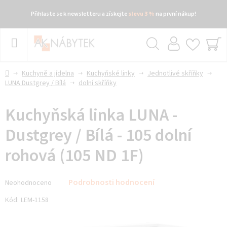
Přihlaste se k newsletteru a získejte
slevu 3 %
na první nákup!
Přejít
na
obsah
Hledat
NÁ
KO
Domů
Kuchyně a jídelna
Kuchyňské linky
Jednotlivé skříňky
LUNA Dustgrey / Bílá
dolní skříňky
Kuchyňská linka LUNA -
Dustgrey / Bílá - 105 dolní
rohová (105 ND 1F)
Průměrné
Podrobnosti hodnocení
Neohodnoceno
hodnocení
produktu
Kód:
LEM-1158
je
0,0