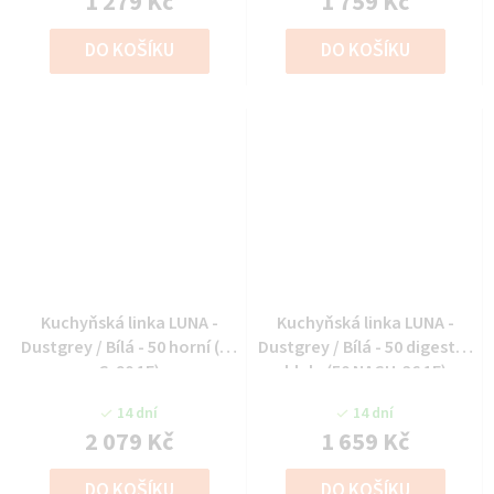
1 279 Kč
1 759 Kč
DO KOŠÍKU
DO KOŠÍKU
Kuchyňská linka LUNA -
Kuchyňská linka LUNA -
Dustgrey / Bílá - 50 horní (50
Dustgrey / Bílá - 50 digestoř
G-90 1F)
hlub. (50 NAGU-36 1F)
14 dní
14 dní
2 079 Kč
1 659 Kč
DO KOŠÍKU
DO KOŠÍKU