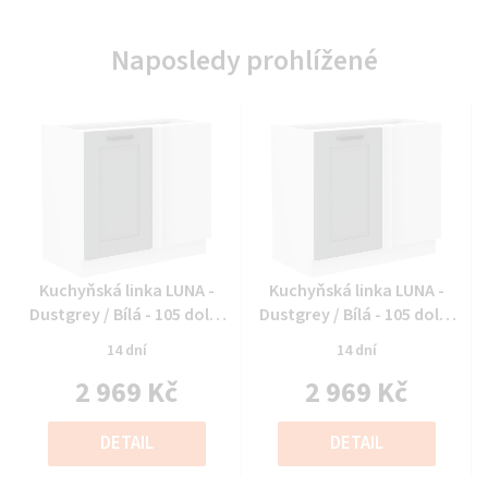
Naposledy prohlížené
Průměrné
Průměrné
Kuchyňská linka LUNA -
Kuchyňská linka LUNA -
hodnocení
hodnocení
Dustgrey / Bílá - 105 dolní
Dustgrey / Bílá - 105 dolní
produktu
produktu
rohová (105 ND 1F)
rohová (105 ND 1F)
14 dní
14 dní
je
je
2 969 Kč
2 969 Kč
0,0
0,0
z
z
Měrná
Měrná
5
5
cena:
cena:
DETAIL
DETAIL
hvězdiček.
hvězdiček.