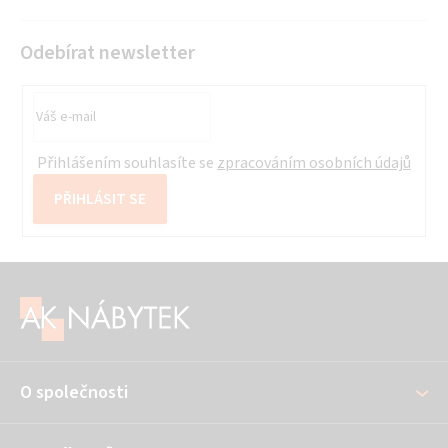
Odebírat newsletter
Přihlášením souhlasíte se
zpracováním osobních údajů
PŘIHLÁSIT SE
Z
á
p
a
O společnosti
t
í