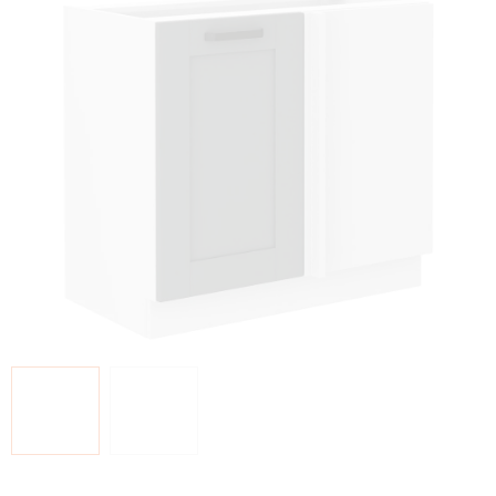
z 5
hvězdiček.