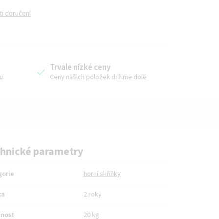
i doručení
Trvale nízké ceny
u
Ceny našich položek držíme dole
hnické parametry
gorie
horní skříňky
ka
2 roky
nost
20 kg