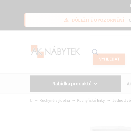
⚠️
DŮLEŽITÉ UPOZORNĚNÍ
Přejít
na
obsah
Nabídka produktů
A
Vše o nákupu
Kontakt
Domů
Kuchyně a jídelna
Kuchyňské linky
Jednotlivé