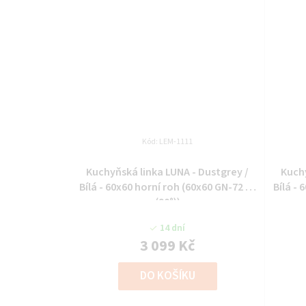
Kód:
LEM-1111
Kuchyňská linka LUNA - Dustgrey /
Kuchy
Bílá - 60x60 horní roh (60x60 GN-72 2F
Bílá - 
(90°))
14 dní
3 099 Kč
DO KOŠÍKU