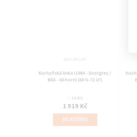
Kód:
LEM-1107
Kuchyňská linka LUNA - Dustgrey /
Kuchy
Bílá - 60 horní (60 G-72 1F)
B
14 dní
1 919 Kč
DO KOŠÍKU