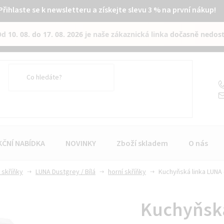
Přihlaste se k newsletteru a získejte slevu 3 % na první nákup!
Od
10. 08. do 17. 08. 2026
je naše zákaznická linka
dočasně nedos
KČNÍ NABÍDKA
NOVINKY
Zboží skladem
O nás
 skříňky
LUNA Dustgrey / Bílá
horní skříňky
Kuchyňská linka LUNA -
Kuchyňská