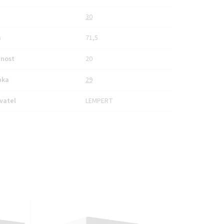
30
a
71,5
nost
20
bka
29
vatel
LEMPERT