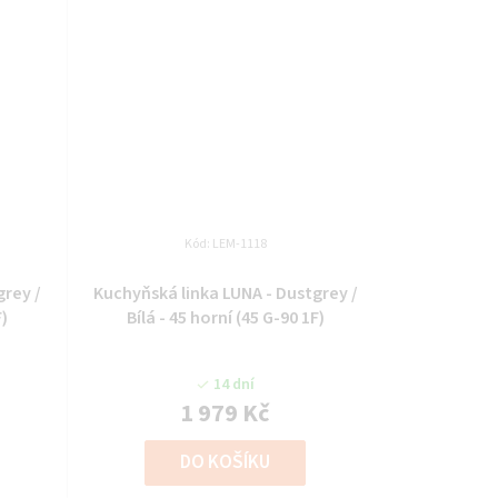
Kód:
LEM-1118
grey /
Kuchyňská linka LUNA - Dustgrey /
F)
Bílá - 45 horní (45 G-90 1F)
14 dní
1 979 Kč
DO KOŠÍKU