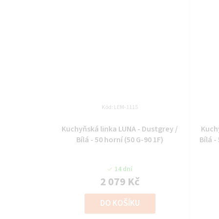
Kód:
LEM-1115
Kuchyňská linka LUNA - Dustgrey /
Kuchy
Bílá - 50 horní (50 G-90 1F)
Bílá 
14 dní
2 079 Kč
DO KOŠÍKU