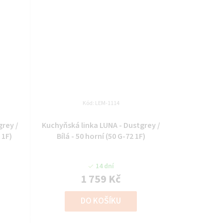
Kód:
LEM-1114
grey /
Kuchyňská linka LUNA - Dustgrey /
 1F)
Bílá - 50 horní (50 G-72 1F)
14 dní
1 759 Kč
DO KOŠÍKU