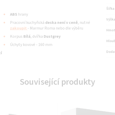
Šířka
ABS
hrany
Výšk
Pracovní kuchyňská
deska není v ceně
, nutné
zakoupit
- Marmur Roma nebo dle výběru
Hmot
Korpus
Bílá
, dvířka
Dustgrey
Hlou
Úchyty kovové - 160 mm
Doda
í
Související produkty