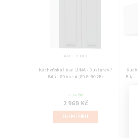
Kód:
LEM-1103
Kuchyňská linka LUNA - Dustgrey /
Kuchy
Bílá - 80 horní (80 G-90 2F)
Bílá 
14 dní
2 969 Kč
DO KOŠÍKU