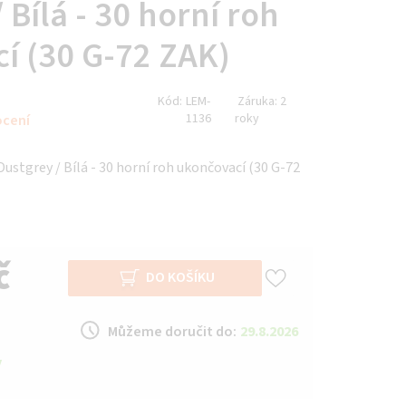
 Bílá - 30 horní roh
í (30 G-72 ZAK)
Kód:
LEM-
Záruka:
2
1136
roky
ocení
ustgrey / Bílá - 30 horní roh ukončovací (30 G-72
č
DO KOŠÍKU
Můžeme doručit do:
29.8.2026
y