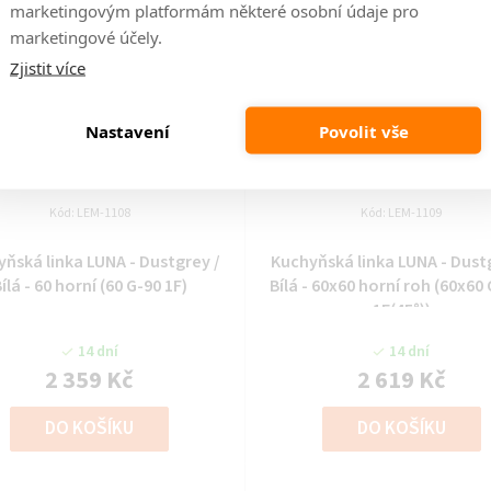
marketingovým platformám některé osobní údaje pro
marketingové účely.
Zjistit více
Nastavení
Povolit vše
Kód:
LEM-1108
Kód:
LEM-1109
ňská linka LUNA - Dustgrey /
Kuchyňská linka LUNA - Dust
ílá - 60 horní (60 G-90 1F)
Bílá - 60x60 horní roh (60x60
1F(45°))
14 dní
14 dní
2 359 Kč
2 619 Kč
DO KOŠÍKU
DO KOŠÍKU