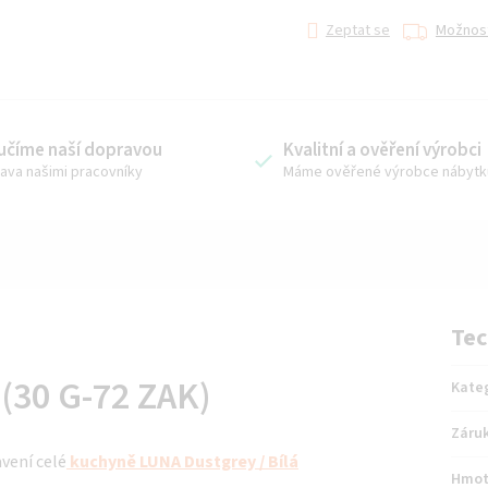
Zeptat se
Možnost
učíme naší dopravou
Kvalitní a ověření výrobci
ava našimi pracovníky
Máme ověřené výrobce nábytk
Tec
 (30 G-72 ZAK)
Kate
Záru
avení celé
kuchyně
LUNA Dustgrey / Bílá
Hmot