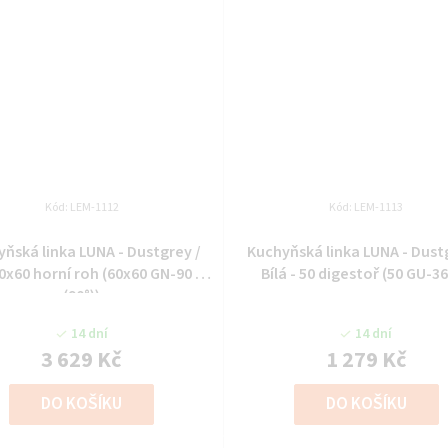
Kód:
LEM-1112
Kód:
LEM-1113
ňská linka LUNA - Dustgrey /
Kuchyňská linka LUNA - Dust
60x60 horní roh (60x60 GN-90 2F
Bílá - 50 digestoř (50 GU-36
(90°))
14 dní
14 dní
3 629 Kč
1 279 Kč
DO KOŠÍKU
DO KOŠÍKU