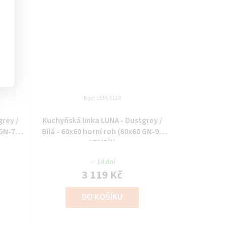
Kód:
LEM-1110
grey /
Kuchyňská linka LUNA - Dustgrey /
 GN-72
Bílá - 60x60 horní roh (60x60 GN-90
1F(45°))
14 dní
3 119 Kč
DO KOŠÍKU