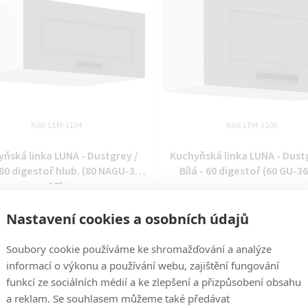
Kód:
LEM-1104
Kód:
LEM-1105
ňská linka LUNA - Dustgrey /
Kuchyňská linka LUNA - Dust
- 80 digestoř hlub. (80 NAGU-36
Bílá - 60 digestoř (60 GU-36
1F)
14 dní
14 dní
Nastavení cookies a osobních údajů
2 089 Kč
1 319 Kč
Soubory cookie používáme ke shromažďování a analýze
DO KOŠÍKU
DO KOŠÍKU
informací o výkonu a používání webu, zajištění fungování
funkcí ze sociálních médií a ke zlepšení a přizpůsobení obsahu
a reklam. Se souhlasem můžeme také předávat