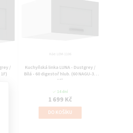
Kód:
LEM-1106
grey /
Kuchyňská linka LUNA - Dustgrey /
 1F)
Bílá - 60 digestoř hlub. (60 NAGU-36
1F)
14 dní
1 699 Kč
DO KOŠÍKU