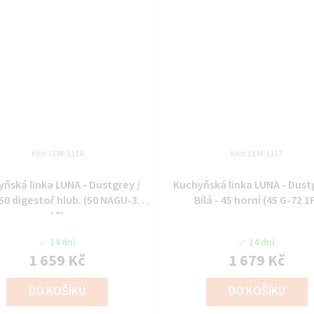
Kód:
LEM-1116
Kód:
LEM-1117
ňská linka LUNA - Dustgrey /
Kuchyňská linka LUNA - Dust
- 50 digestoř hlub. (50 NAGU-36
Bílá - 45 horní (45 G-72 1
1F)
14 dní
14 dní
1 659 Kč
1 679 Kč
DO KOŠÍKU
DO KOŠÍKU