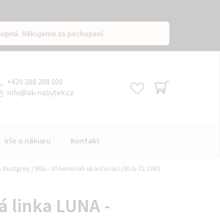
tupná
. Děkujeme za pochopení.
+420 288 288 100
info
@
ak-nabytek.cz
NÁKUPNÍ
KOŠÍK
Vše o nákupu
Kontakt
 Dustgrey / Bílá - 30 horní roh ukončovací (30 G-72 ZAK)
 linka LUNA -