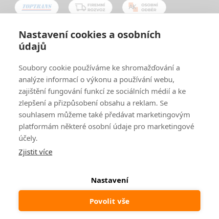
Nastavení cookies a osobních
údajů
Oblíbené způsoby platby:
Soubory cookie používáme ke shromažďování a
analýze informací o výkonu a používání webu,
zajištění fungování funkcí ze sociálních médií a ke
zlepšení a přizpůsobení obsahu a reklam. Se
souhlasem můžeme také předávat marketingovým
platformám některé osobní údaje pro marketingové
účely.
Zjistit více
© 2024
www.ak-nabytek.cz
Shoptet
|
mime digital
Nastavení
Povolit vše
Odstoupit od smlouvy