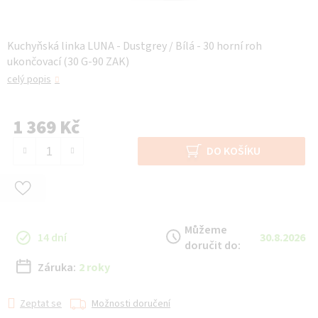
Kuchyňská linka LUNA - Dustgrey / Bílá - 30 horní roh
ukončovací (30 G-90 ZAK)
celý popis
1 369 Kč
Měrná cena:
DO KOŠÍKU
Můžeme
14 dní
30.8.2026
doručit do:
Záruka:
2 roky
Zeptat se
Možnosti doručení