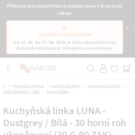
Přihlaste se k newsletteru a získejte slevu 3 % na první
nákup!
⚠️
DŮLEŽITÉ UPOZORNĚNÍ
Od
10. 08. do 17. 08. 2026
je naše zákaznická linka
dočasně nedostupná
. Děkujeme za pochopení.
Přejít
na
obsah
Hledat
NÁ
KO
Domů
Kuchyně a jídelna
Kuchyňské linky
Jednotlivé skříňky
LUNA Dustgrey / Bílá
horní skříňky
Kuchyňská linka LUNA -
Dustgrey / Bílá - 30 horní roh