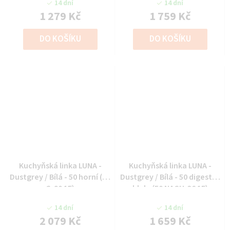
14 dní
14 dní
1 279 Kč
1 759 Kč
DO KOŠÍKU
DO KOŠÍKU
Kuchyňská linka LUNA -
Kuchyňská linka LUNA -
Dustgrey / Bílá - 50 horní (50
Dustgrey / Bílá - 50 digestoř
G-90 1F)
hlub. (50 NAGU-36 1F)
14 dní
14 dní
2 079 Kč
1 659 Kč