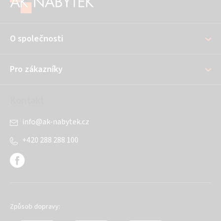
p
a
O společnosti
t
í
Pro zákazníky
Kontakt
info
@
ak-nabytek.cz
+420 288 288 100
Způsob dopravy: