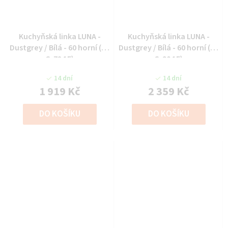
Kuchyňská linka LUNA -
Kuchyňská linka LUNA -
Dustgrey / Bílá - 60 horní (60
Dustgrey / Bílá - 60 horní (60
G-72 1F)
G-90 1F)
14 dní
14 dní
1 919 Kč
2 359 Kč
DO KOŠÍKU
DO KOŠÍKU