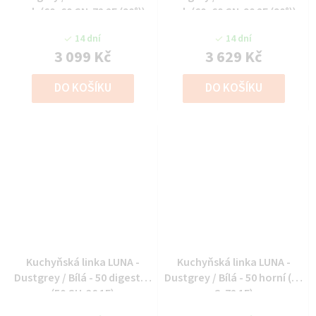
roh (60x60 GN-72 2F (90°))
roh (60x60 GN-90 2F (90°))
14 dní
14 dní
3 099 Kč
3 629 Kč
DO KOŠÍKU
DO KOŠÍKU
Kuchyňská linka LUNA -
Kuchyňská linka LUNA -
Dustgrey / Bílá - 50 digestoř
Dustgrey / Bílá - 50 horní (50
(50 GU-36 1F)
G-72 1F)