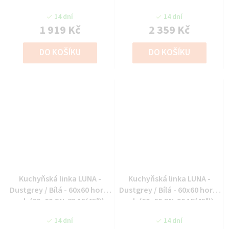
14 dní
14 dní
1 919 Kč
2 359 Kč
DO KOŠÍKU
DO KOŠÍKU
Kuchyňská linka LUNA -
Kuchyňská linka LUNA -
Dustgrey / Bílá - 60x60 horní
Dustgrey / Bílá - 60x60 horní
roh (60x60 GN-72 1F(45°))
roh (60x60 GN-90 1F(45°))
14 dní
14 dní