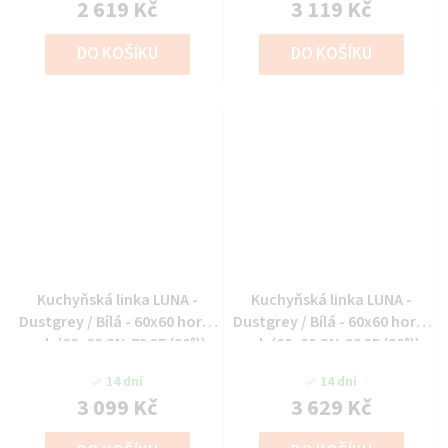
2 619 Kč
3 119 Kč
DO KOŠÍKU
DO KOŠÍKU
Kuchyňská linka LUNA -
Kuchyňská linka LUNA -
Dustgrey / Bílá - 60x60 horní
Dustgrey / Bílá - 60x60 horní
roh (60x60 GN-72 2F (90°))
roh (60x60 GN-90 2F (90°))
14 dní
14 dní
3 099 Kč
3 629 Kč