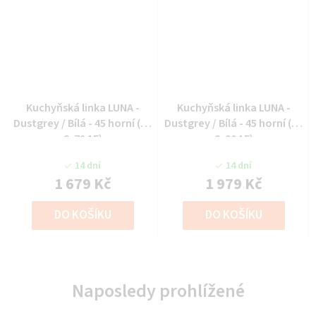
Kuchyňská linka LUNA -
Kuchyňská linka LUNA -
Dustgrey / Bílá - 45 horní (45
Dustgrey / Bílá - 45 horní (45
G-72 1F)
G-90 1F)
14 dní
14 dní
1 679 Kč
1 979 Kč
DO KOŠÍKU
DO KOŠÍKU
Naposledy prohlížené