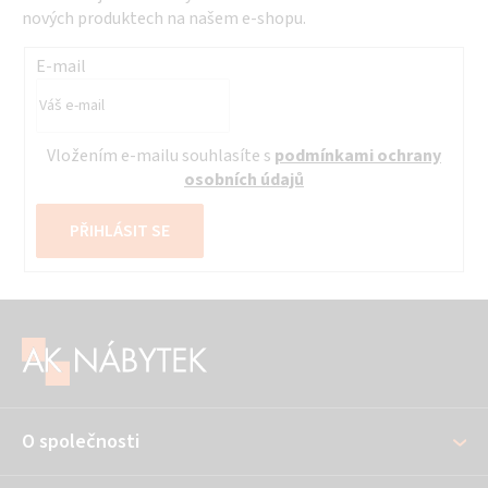
nových produktech na našem e-shopu.
E-mail
Vložením e-mailu souhlasíte s
podmínkami ochrany
osobních údajů
PŘIHLÁSIT SE
Z
á
p
a
O společnosti
t
í