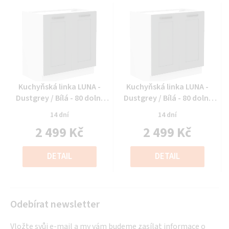
Průměrné
Průměrné
Kuchyňská linka LUNA -
Kuchyňská linka LUNA -
hodnocení
hodnocení
Dustgrey / Bílá - 80 dolní
Dustgrey / Bílá - 80 dolní
produktu
produktu
dřez (80 ZL 2F BB)
dřez (80 ZL 2F BB)
14 dní
14 dní
je
je
2 499 Kč
2 499 Kč
0,0
0,0
z
z
Měrná
Měrná
5
5
cena:
cena:
DETAIL
DETAIL
hvězdiček.
hvězdiček.
Odebírat newsletter
Vložte svůj e-mail a my vám budeme zasílat informace o