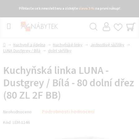
Přihlaste se k newsletteru a získejte
slevu 3 %
na první nákup!
Přejít
na
obsah
Hledat
NÁ
KO
Domů
Kuchyně a jídelna
Kuchyňské linky
Jednotlivé skříňky
LUNA Dustgrey / Bílá
dolní skříňky
Kuchyňská linka LUNA -
Dustgrey / Bílá - 80 dolní dřez
(80 ZL 2F BB)
Průměrné
Podrobnosti hodnocení
Neohodnoceno
hodnocení
produktu
Kód:
LEM-1146
je
0,0