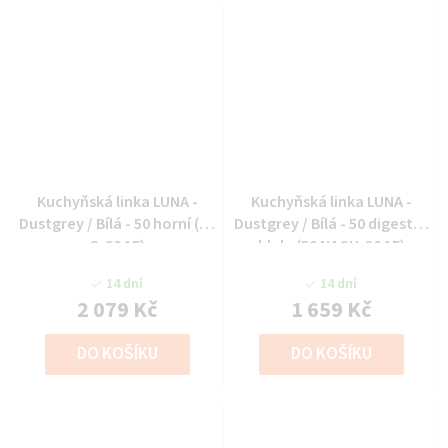
Kuchyňská linka LUNA -
Kuchyňská linka LUNA -
Dustgrey / Bílá - 50 horní (50
Dustgrey / Bílá - 50 digestoř
G-90 1F)
hlub. (50 NAGU-36 1F)
14 dní
14 dní
2 079 Kč
1 659 Kč
DO KOŠÍKU
DO KOŠÍKU