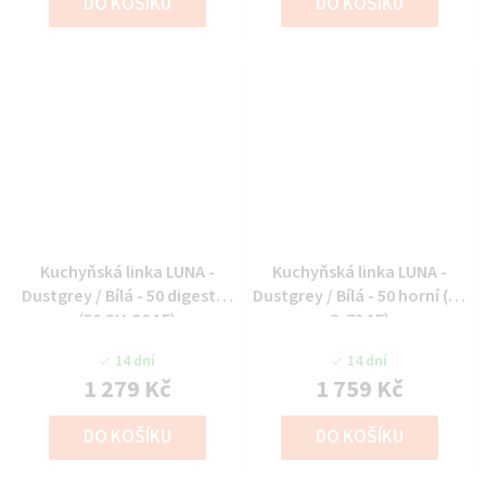
DO KOŠÍKU
DO KOŠÍKU
Kuchyňská linka LUNA -
Kuchyňská linka LUNA -
Dustgrey / Bílá - 50 digestoř
Dustgrey / Bílá - 50 horní (50
(50 GU-36 1F)
G-72 1F)
14 dní
14 dní
1 279 Kč
1 759 Kč
DO KOŠÍKU
DO KOŠÍKU