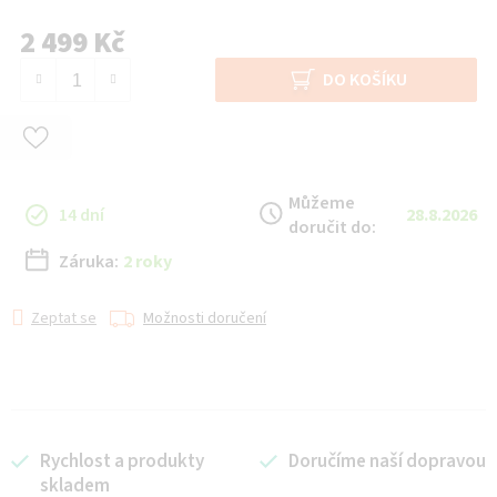
2 499 Kč
Měrná cena:
DO KOŠÍKU
Můžeme
14 dní
28.8.2026
doručit do:
Záruka:
2 roky
Zeptat se
Možnosti doručení
Rychlost a produkty
Doručíme naší dopravou
skladem