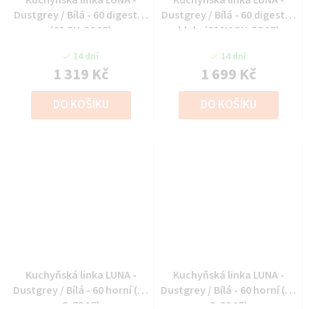
Dustgrey / Bílá - 60 digestoř
Dustgrey / Bílá - 60 digestoř
(60 GU-36 1F)
hlub. (60 NAGU-36 1F)
14 dní
14 dní
1 319 Kč
1 699 Kč
DO KOŠÍKU
DO KOŠÍKU
Kuchyňská linka LUNA -
Kuchyňská linka LUNA -
Dustgrey / Bílá - 60 horní (60
Dustgrey / Bílá - 60 horní (60
G-72 1F)
G-90 1F)