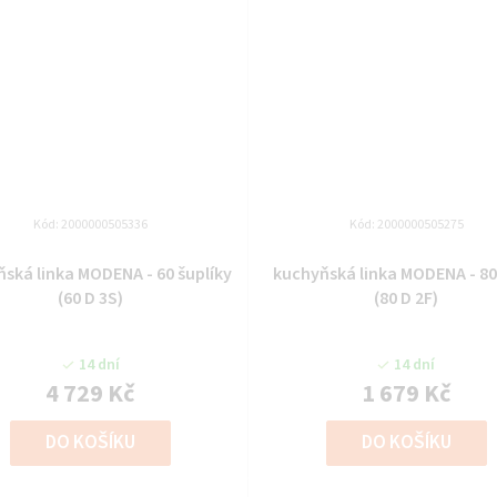
Kód:
2000000505336
Kód:
2000000505275
ka MODENA - 60 šuplíky
kuchyňská linka MODENA - 80 dolní
(60 D 3S)
(80 D 2F)
14 dní
14 dní
4 729 Kč
1 679 Kč
DO KOŠÍKU
DO KOŠÍKU