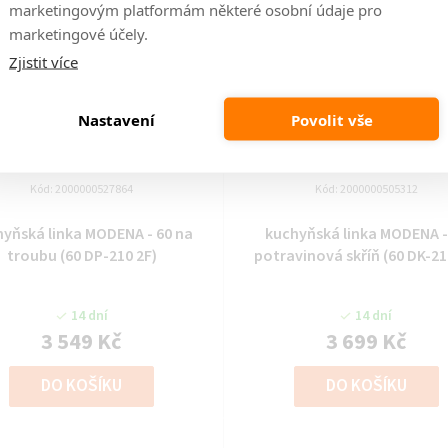
marketingovým platformám některé osobní údaje pro
marketingové účely.
Zjistit více
Nastavení
Povolit vše
Kód:
2000000527864
Kód:
2000000505312
ká linka MODENA - 60 na
kuchyňská linka MODENA - 60
troubu (60 DP-210 2F)
potravinová skříň (60 DK-21
14 dní
14 dní
3 549 Kč
3 699 Kč
DO KOŠÍKU
DO KOŠÍKU