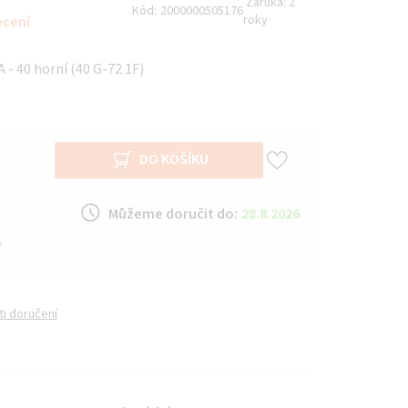
Záruka:
2
Kód:
2000000505176
roky
ocení
- 40 horní (40 G-72 1F)
DO KOŠÍKU
Můžeme doručit do:
28.8.2026
y
i doručení