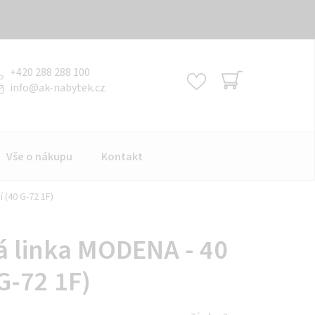
+420 288 288 100
info
@
ak-nabytek.cz
NÁKUPNÍ
KOŠÍK
Vše o nákupu
Kontakt
 (40 G-72 1F)
 linka MODENA - 40
G-72 1F)