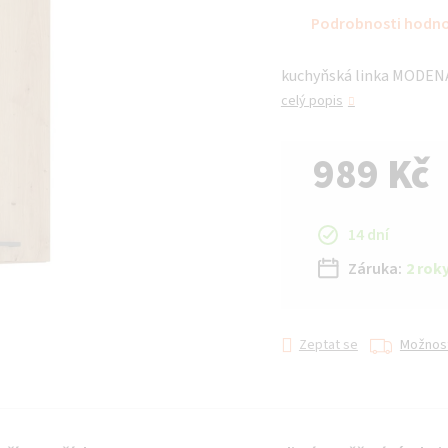
hodnocení
Podrobnosti hodn
produktu
je
kuchyňská linka MODENA 
0,0
z 5
celý popis
hvězdiček.
989 Kč
Měrná cena:
14 dní
Záruka:
2 rok
Zeptat se
Možnost