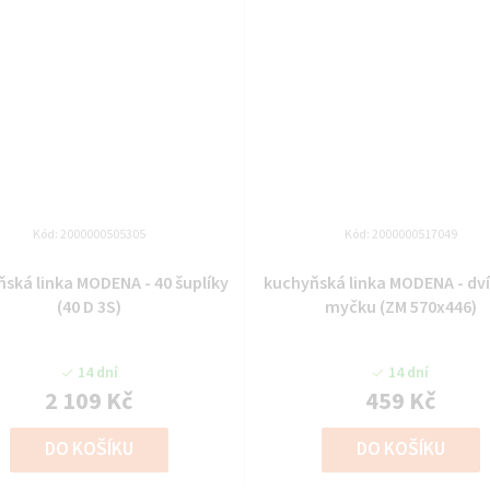
Kód:
2000000505305
Kód:
2000000517049
ka MODENA - 40 šuplíky
kuchyňská linka MODENA - dvířka na
(40 D 3S)
myčku (ZM 570x446)
14 dní
14 dní
2 109 Kč
459 Kč
DO KOŠÍKU
DO KOŠÍKU