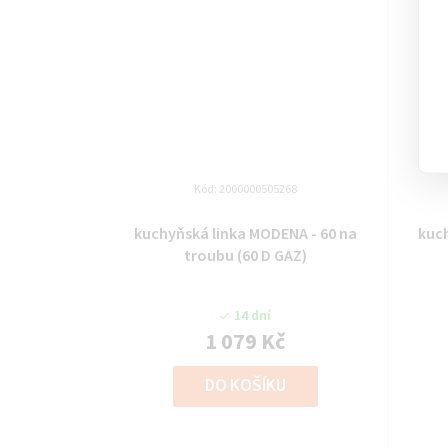
Kód:
2000000505268
kuchyňská linka MODENA - 60 na
kuchyňs
troubu (60 D GAZ)
14 dní
1 079 Kč
DO KOŠÍKU