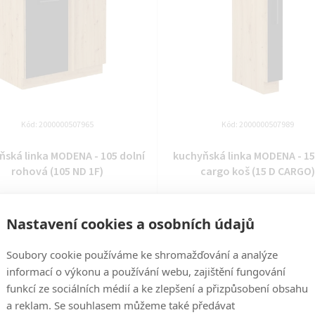
Kód:
2000000507965
Kód:
2000000507989
nka MODENA - 105 dolní
kuchyňská linka MODENA - 15 dolní
rohová (105 ND 1F)
cargo koš (15 D CARGO)
14 dní
14 dní
Nastavení cookies a osobních údajů
2 469 Kč
2 359 Kč
Soubory cookie používáme ke shromažďování a analýze
DO KOŠÍKU
DO KOŠÍKU
informací o výkonu a používání webu, zajištění fungování
funkcí ze sociálních médií a ke zlepšení a přizpůsobení obsahu
a reklam. Se souhlasem můžeme také předávat