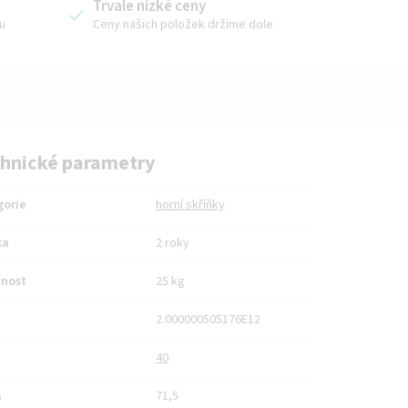
Trvale nízké ceny
u
Ceny našich položek držíme dole
hnické parametry
gorie
horní skříňky
ka
2 roky
nost
25 kg
2.000000505176E12
40
a
71,5