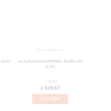
Kód:
2000000505282
kuchyňská linka MODENA - 80 dřez (80
ZL 2F)
14 dní
1 509 Kč
DO KOŠÍKU