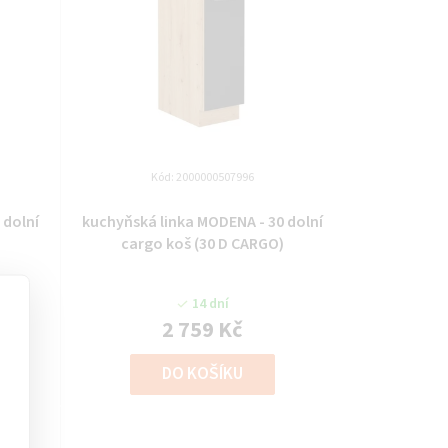
Kód:
2000000507996
kuchyňská linka MODENA - 30 dolní
cargo koš (30 D CARGO)
14 dní
2 759 Kč
DO KOŠÍKU