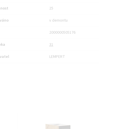
nost
25
váno
v demontu
2000000505176
bka
31
vatel
LEMPERT