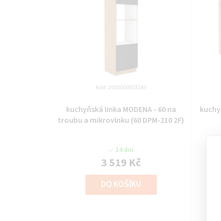
Kód:
2000000553245
kuchyňská linka MODENA - 60 na
kuchyňská li
troubu a mikrovlnku (60 DPM-210 2F)
14 dní
3 519 Kč
DO KOŠÍKU