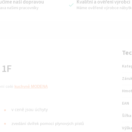
učíme naší dopravou
Kvalitní a ověření výrobci
ava našimi pracovníky
Máme ověřené výrobce nábytk
Tec
 1F
Kate
Záru
ení
celé
kuchyně MODENA
Hmot
EAN
v ceně jsou úchyty
Šířka
zvedání dvířek pomocí plynových pístů
Výšk