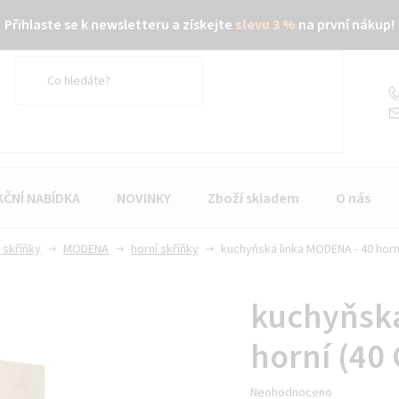
Přihlaste se k newsletteru a získejte
slevu 3 %
na první nákup!
KČNÍ NABÍDKA
NOVINKY
Zboží skladem
O nás
 skříňky
MODENA
horní skříňky
kuchyňská linka MODENA - 40 horní
kuchyňská
horní (40 
Průměrné
Neohodnoceno