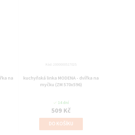
Kód:
2000000517025
kuchyňská linka MODENA - dvířka na
myčku (ZM 570x596)
14 dní
509 Kč
DO KOŠÍKU