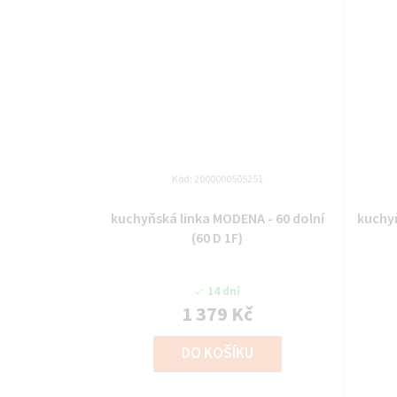
Kód:
2000000505251
kuchyňská linka MODENA - 60 dolní
kuchyňská lin
(60 D 1F)
14 dní
1 379 Kč
DO KOŠÍKU