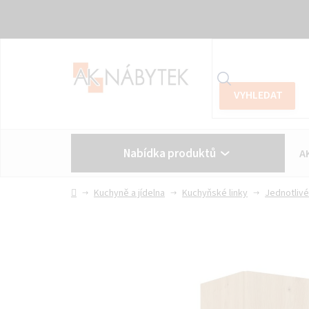
Přejít
na
obsah
Nabídka produktů
A
Vše o nákupu
Kontakt
Domů
Kuchyně a jídelna
Kuchyňské linky
Jednotlivé