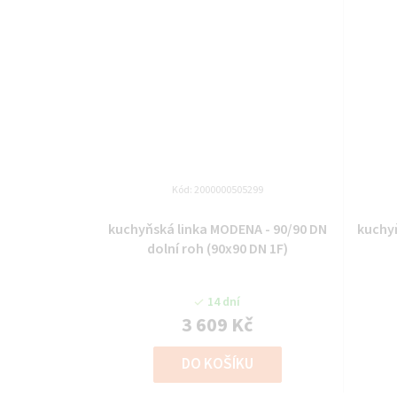
Kód:
2000000505299
kuchyňská linka MODENA - 90/90 DN
kuchyňská lin
dolní roh (90x90 DN 1F)
14 dní
3 609 Kč
DO KOŠÍKU