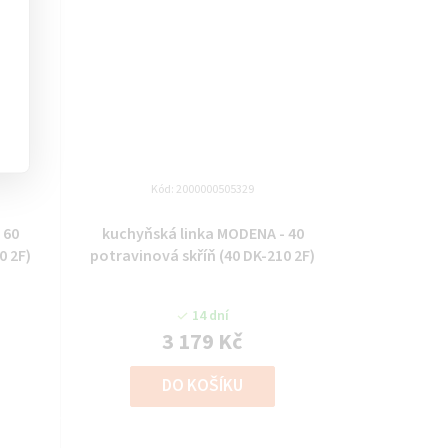
Kód:
2000000505329
kuchyňská linka MODENA - 40
0 2F)
potravinová skříň (40 DK-210 2F)
14 dní
3 179 Kč
DO KOŠÍKU