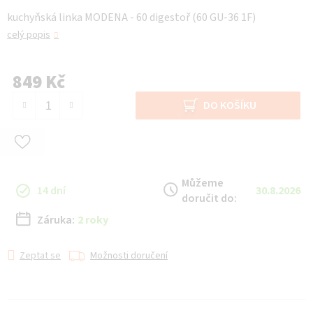
kuchyňská linka MODENA - 60 digestoř (60 GU-36 1F)
celý popis
849 Kč
Měrná cena:
DO KOŠÍKU
Můžeme
14 dní
30.8.2026
doručit do:
Záruka:
2 roky
Zeptat se
Možnosti doručení