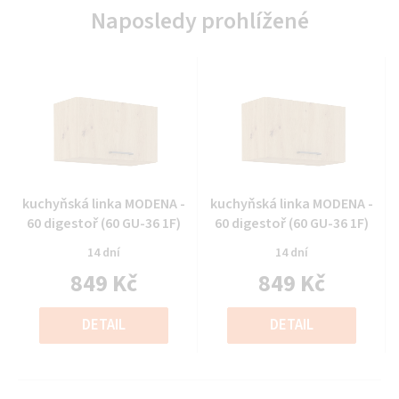
Naposledy prohlížené
Průměrné
Průměrné
kuchyňská linka MODENA -
kuchyňská linka MODENA -
hodnocení
hodnocení
60 digestoř (60 GU-36 1F)
60 digestoř (60 GU-36 1F)
produktu
produktu
14 dní
14 dní
je
je
849 Kč
849 Kč
0,0
0,0
z
z
Měrná
Měrná
5
5
cena:
cena:
DETAIL
DETAIL
hvězdiček.
hvězdiček.