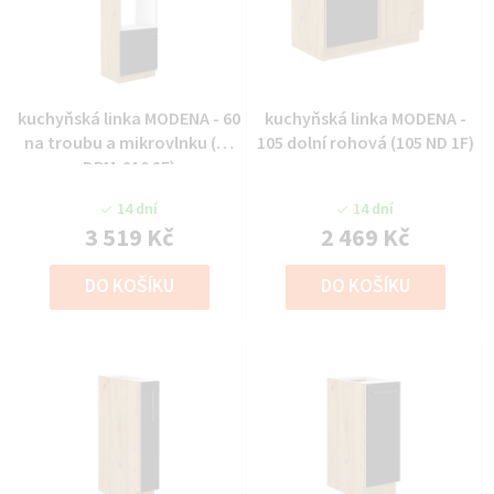
kuchyňská linka MODENA - 60
kuchyňská linka MODENA -
na troubu a mikrovlnku (60
105 dolní rohová (105 ND 1F)
DPM-210 2F)
14 dní
14 dní
3 519 Kč
2 469 Kč
DO KOŠÍKU
DO KOŠÍKU