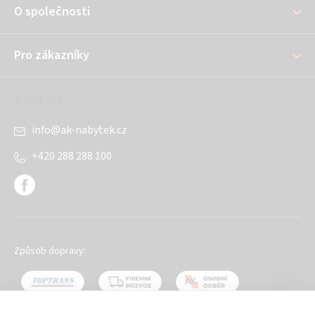
O společnosti
t
í
Pro zákazníky
Kontakt
info
@
ak-nabytek.cz
+420 288 288 100
Způsob dopravy: