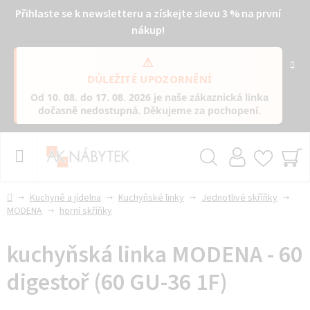
Přihlaste se k newsletteru a získejte slevu 3 % na první
nákup!
⚠️
DŮLEŽITÉ UPOZORNĚNÍ
Od
10. 08. do 17. 08. 2026
je naše zákaznická linka
dočasně nedostupná
. Děkujeme za pochopení.
Přejít
na
obsah
Hledat
NÁ
KO
Domů
Kuchyně a jídelna
Kuchyňské linky
Jednotlivé skříňky
MODENA
horní skříňky
kuchyňská linka MODENA - 60
digestoř (60 GU-36 1F)