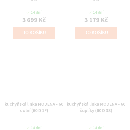
2F)
2F)
14 dní
14 dní
3 699 Kč
3 179 Kč
DO KOŠÍKU
DO KOŠÍKU
kuchyňská linka MODENA - 60
kuchyňská linka MODENA - 60
dolní (60 D 1F)
šuplíky (60 D 3S)
14 dní
14 dní