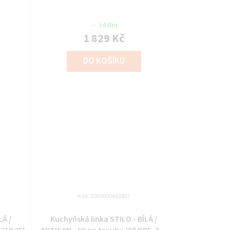
14 dní
1 829 Kč
DO KOŠÍKU
Kód:
2000000463827
LÁ /
Kuchyňská linka STILO - BÍLÁ /