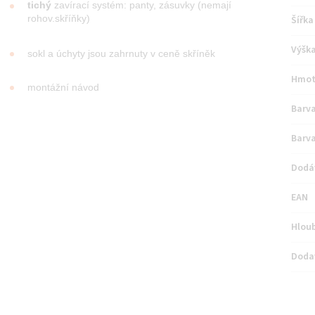
tichý
zavírací systém: panty, zásuvky (nemají
rohov.skříňky)
Šířka
Výšk
sokl a úchyty jsou zahrnuty v ceně skříněk
Hmot
montážní návod
Barva
Barva
Dodá
EAN
Hlou
Doda