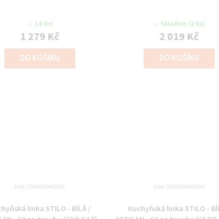
14 dní
Skladem
(2 ks)
1 279 Kč
2 019 Kč
DO KOŠÍKU
DO KOŠÍKU
Kód:
2000000463667
Kód:
2000000463834
hyňská linka STILO - BÍLÁ /
Kuchyňská linka STILO - BÍ