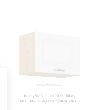
Kód:
2000000463711
LÁ /
Kuchyňská linka STILO - BÍLÁ /
 (30 D
ARTISAN - 50 digestoř (50 GU-36 1F)