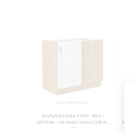
Kód:
2000000462271
Kuchyňská linka STILO - BÍLÁ /
Kuc
ARTISAN - 105 dolní rohová (105 ND
ARTIS
1F)