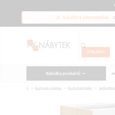
⚠️
DŮLEŽITÉ UPOZORNĚNÍ
Přejít
na
obsah
Nabídka produktů
A
Vše o nákupu
Kontakt
Domů
Kuchyně a jídelna
Kuchyňské linky
Jednotlivé