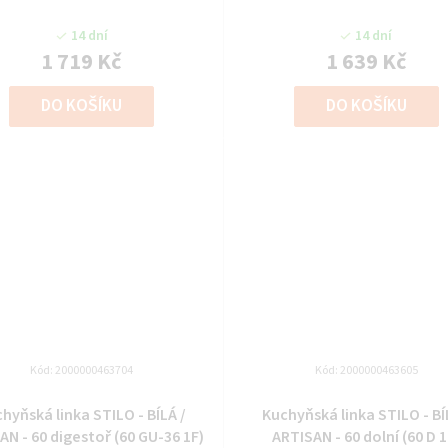
14 dní
14 dní
1 719 Kč
1 639 Kč
DO KOŠÍKU
DO KOŠÍKU
Kód:
2000000463704
Kód:
2000000463605
hyňská linka STILO - BÍLÁ /
Kuchyňská linka STILO - BÍ
AN - 60 digestoř (60 GU-36 1F)
ARTISAN - 60 dolní (60 D 1