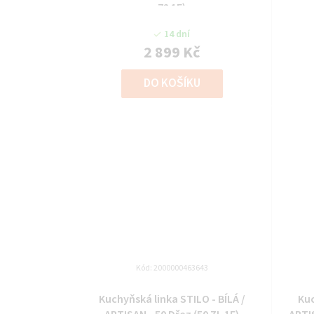
72 1F)
14 dní
2 899 Kč
DO KOŠÍKU
Kód:
2000000463643
Kuchyňská linka STILO - BÍLÁ /
Kuc