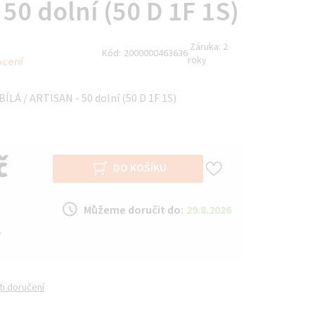
50 dolní (50 D 1F 1S)
Záruka:
2
Kód:
2000000463636
roky
ocení
BÍLÁ / ARTISAN - 50 dolní (50 D 1F 1S)
č
DO KOŠÍKU
Můžeme doručit do:
29.8.2026
y
i doručení