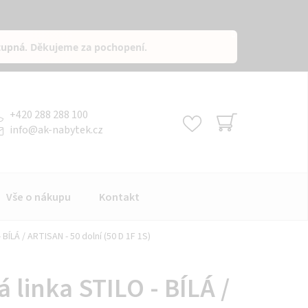
tupná
. Děkujeme za pochopení.
+420 288 288 100
info
@
ak-nabytek.cz
NÁKUPNÍ
KOŠÍK
Vše o nákupu
Kontakt
BÍLÁ / ARTISAN - 50 dolní (50 D 1F 1S)
linka STILO - BÍLÁ /