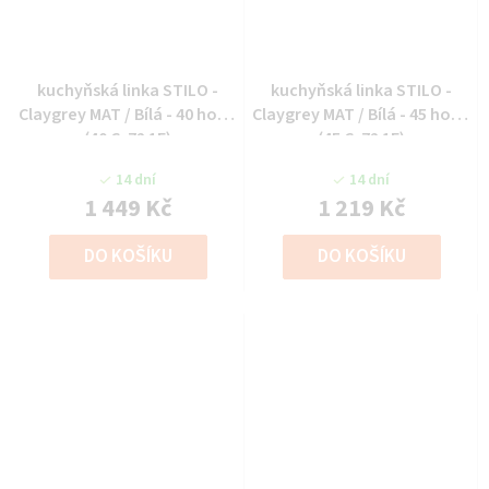
kuchyňská linka STILO -
kuchyňská linka STILO -
Claygrey MAT / Bílá - 40 horní
Claygrey MAT / Bílá - 45 horní
(40 G-72 1F)
(45 G-72 1F)
14 dní
14 dní
1 449 Kč
1 219 Kč
DO KOŠÍKU
DO KOŠÍKU