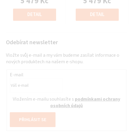
5 479 Kč
5 479 Kč
z
z
Měrná
Měrná
5
5
cena:
cena:
DETAIL
DETAIL
hvězdiček.
hvězdiček.
Odebírat newsletter
Vložte svůj e-mail a my vám budeme zasílat informace o
nových produktech na našem e-shopu.
E-mail
Vložením e-mailu souhlasíte s
podmínkami ochrany
osobních údajů
PŘIHLÁSIT SE