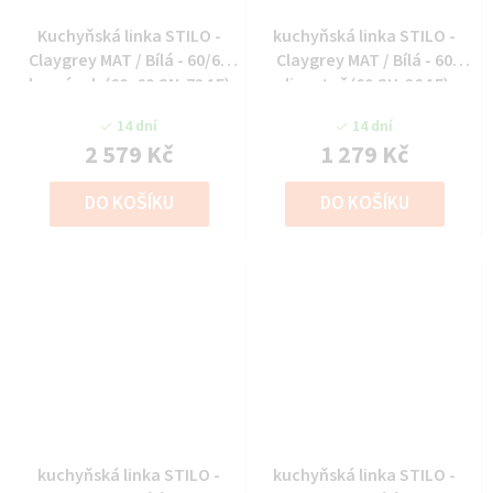
Kuchyňská linka STILO -
kuchyňská linka STILO -
Claygrey MAT / Bílá - 60/60
Claygrey MAT / Bílá - 60
horní roh (60x60 GN-72 1F)
digestoř (60 GU-36 1F)
14 dní
14 dní
2 579 Kč
1 279 Kč
DO KOŠÍKU
DO KOŠÍKU
kuchyňská linka STILO -
kuchyňská linka STILO -