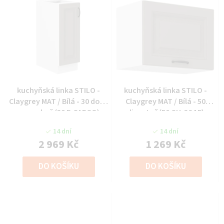
kuchyňská linka STILO -
kuchyňská linka STILO -
Claygrey MAT / Bílá - 30 dolní
Claygrey MAT / Bílá - 50
cargo koš (30 D CARGO)
digestoř (50 GU-36 1F)
14 dní
14 dní
2 969 Kč
1 269 Kč
DO KOŠÍKU
DO KOŠÍKU