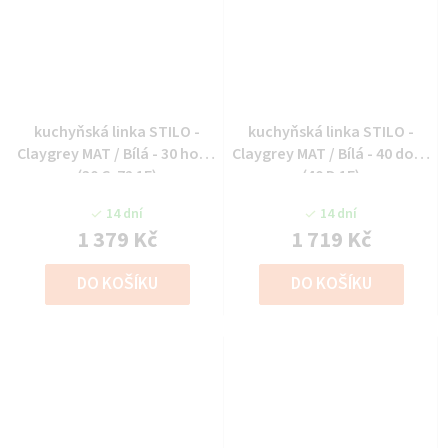
kuchyňská linka STILO -
kuchyňská linka STILO -
Claygrey MAT / Bílá - 30 horní
Claygrey MAT / Bílá - 40 dolní
(30 G-72 1F)
(40 D 1F)
14 dní
14 dní
1 379 Kč
1 719 Kč
DO KOŠÍKU
DO KOŠÍKU