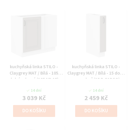
kuchyňská linka STILO -
kuchyňská linka STILO -
Claygrey MAT / Bílá - 105
Claygrey MAT / Bílá - 15 dolní
dolní rohová (105 ND 1F)
cargo koš (15 D CARGO)
14 dní
14 dní
3 039 Kč
2 459 Kč
DO KOŠÍKU
DO KOŠÍKU