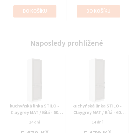
DO KOŠÍKU
DO KOŠÍKU
Naposledy prohlížené
Průměrné
Průměrné
kuchyňská linka STILO -
kuchyňská linka STILO -
hodnocení
hodnocení
Claygrey MAT / Bílá - 60
Claygrey MAT / Bílá - 60
produktu
produktu
lednicová skříň (60 LO-210
lednicová skříň (60 LO-210
14 dní
14 dní
je
je
2F)
2F)
0,0
0,0