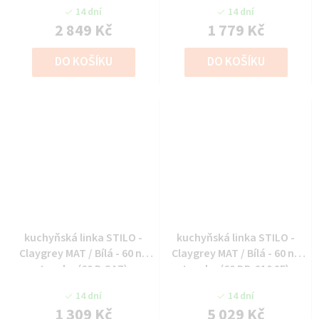
14 dní
14 dní
2 849 Kč
1 779 Kč
DO KOŠÍKU
DO KOŠÍKU
kuchyňská linka STILO -
kuchyňská linka STILO -
Claygrey MAT / Bílá - 60 na
Claygrey MAT / Bílá - 60 na
troubu (60 D GAZ)
troubu (60 DP-210 2F)
14 dní
14 dní
1 309 Kč
5 029 Kč