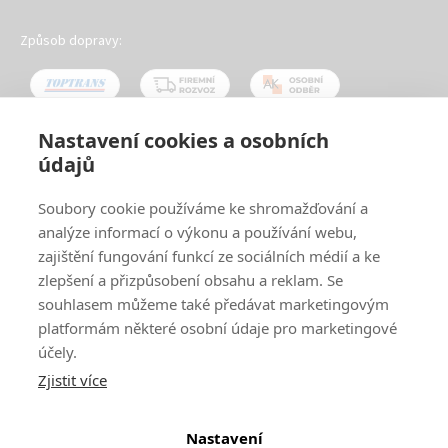
Způsob dopravy:
Nastavení cookies a osobních
údajů
Oblíbené způsoby platby:
Soubory cookie používáme ke shromažďování a
analýze informací o výkonu a používání webu,
zajištění fungování funkcí ze sociálních médií a ke
zlepšení a přizpůsobení obsahu a reklam. Se
souhlasem můžeme také předávat marketingovým
platformám některé osobní údaje pro marketingové
účely.
Zjistit více
© 2024
www.ak-nabytek.cz
Shoptet
|
mime digital
Nastavení