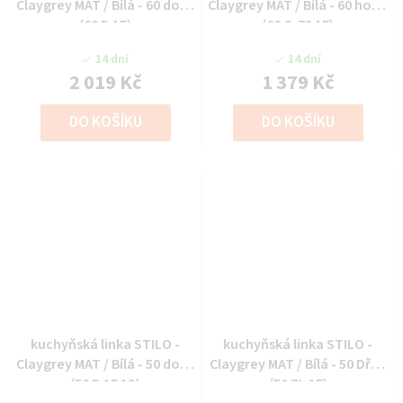
Claygrey MAT / Bílá - 60 dolní
Claygrey MAT / Bílá - 60 horní
(60 D 1F)
(60 G-72 1F)
14 dní
14 dní
2 019 Kč
1 379 Kč
DO KOŠÍKU
DO KOŠÍKU
kuchyňská linka STILO -
kuchyňská linka STILO -
Claygrey MAT / Bílá - 50 dolní
Claygrey MAT / Bílá - 50 Dřez
(50 D 1F 1S)
(50 ZL 1F)