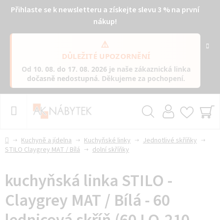
Přihlaste se k newsletteru a získejte slevu 3 % na první
nákup!
⚠️
DŮLEŽITÉ UPOZORNĚNÍ
Od
10. 08. do 17. 08. 2026
je naše zákaznická linka
dočasně nedostupná
. Děkujeme za pochopení.
Přejít
na
obsah
Hledat
NÁ
KO
Domů
Kuchyně a jídelna
Kuchyňské linky
Jednotlivé skříňky
STILO Claygrey MAT / Bílá
dolní skříňky
kuchyňská linka STILO -
Claygrey MAT / Bílá - 60