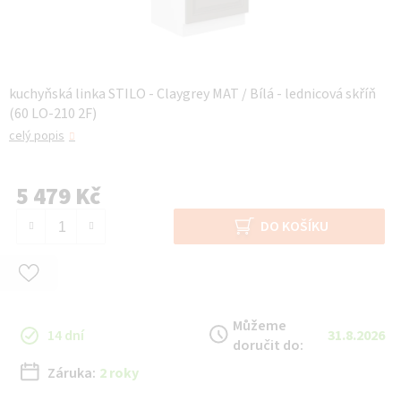
kuchyňská linka STILO - Claygrey MAT / Bílá - lednicová skříň
(60 LO-210 2F)
celý popis
5 479 Kč
Měrná cena:
DO KOŠÍKU
Můžeme
14 dní
31.8.2026
doručit do:
Záruka:
2 roky