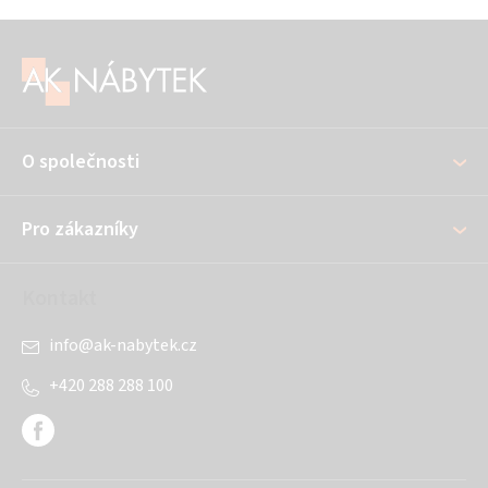
Z
á
p
a
O společnosti
t
í
Pro zákazníky
Kontakt
info
@
ak-nabytek.cz
+420 288 288 100