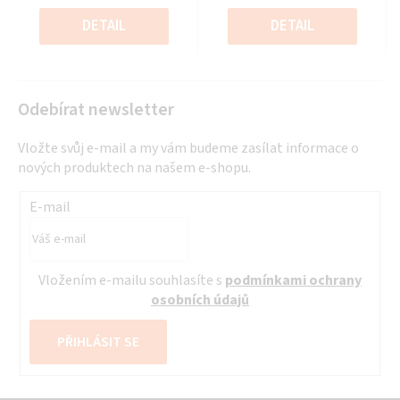
Měrná
Měrná
5
5
cena:
cena:
DETAIL
DETAIL
hvězdiček.
hvězdiček.
Odebírat newsletter
Vložte svůj e-mail a my vám budeme zasílat informace o
nových produktech na našem e-shopu.
E-mail
Vložením e-mailu souhlasíte s
podmínkami ochrany
osobních údajů
PŘIHLÁSIT SE