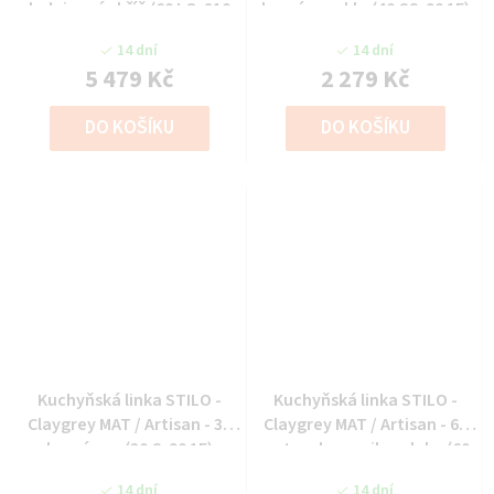
lednicová skříň (60 LO-210
horní vys.sklo (40 GS-90 1F)
2F)
14 dní
14 dní
5 479 Kč
2 279 Kč
DO KOŠÍKU
DO KOŠÍKU
Kuchyňská linka STILO -
Kuchyňská linka STILO -
Claygrey MAT / Artisan - 30
Claygrey MAT / Artisan - 60
horní vys. (30 G-90 1F)
na troubu a mikrovlnku (60
DPM-210 2F)
14 dní
14 dní