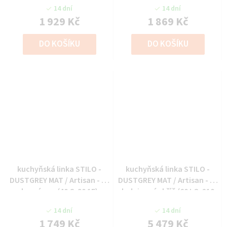
14 dní
14 dní
1 929 Kč
1 869 Kč
DO KOŠÍKU
DO KOŠÍKU
kuchyňská linka STILO -
kuchyňská linka STILO -
DUSTGREY MAT / Artisan - 40
DUSTGREY MAT / Artisan - 60
horní vys. (40 G-90 1F)
lednicová skříň (60 LO-210
2F)
14 dní
14 dní
1 749 Kč
5 479 Kč