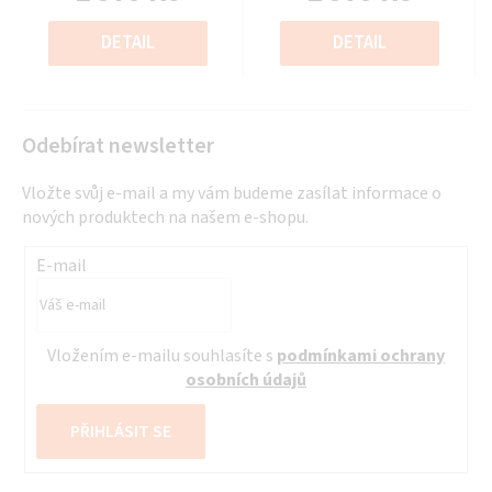
z
z
Měrná
Měrná
5
5
cena:
cena:
DETAIL
DETAIL
hvězdiček.
hvězdiček.
Odebírat newsletter
Vložte svůj e-mail a my vám budeme zasílat informace o
nových produktech na našem e-shopu.
E-mail
Vložením e-mailu souhlasíte s
podmínkami ochrany
osobních údajů
PŘIHLÁSIT SE