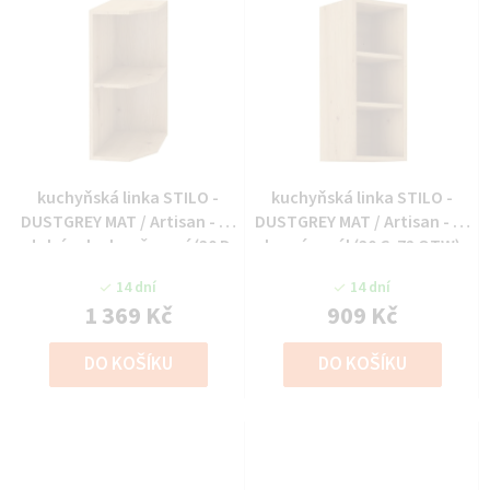
kuchyňská linka STILO -
kuchyňská linka STILO -
DUSTGREY MAT / Artisan - 30
DUSTGREY MAT / Artisan - 30
dolní roh ukončovací (30 D
horní regál (30 G-72 OTW)
ZAK)
14 dní
14 dní
1 369 Kč
909 Kč
DO KOŠÍKU
DO KOŠÍKU