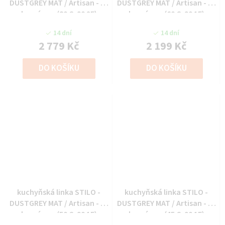
DUSTGREY MAT / Artisan - 80
DUSTGREY MAT / Artisan - 60
horní vys. (80 G-90 2F)
horní vys. (60 G-90 1F)
14 dní
14 dní
2 779 Kč
2 199 Kč
DO KOŠÍKU
DO KOŠÍKU
kuchyňská linka STILO -
kuchyňská linka STILO -
DUSTGREY MAT / Artisan - 50
DUSTGREY MAT / Artisan - 45
horní vys. (50 G-90 1F)
horní vys. (45 G-90 1F)