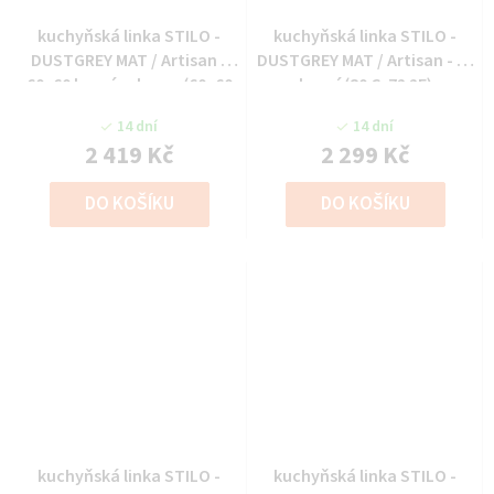
kuchyňská linka STILO -
kuchyňská linka STILO -
DUSTGREY MAT / Artisan -
DUSTGREY MAT / Artisan - 80
60x60 horní roh vys. (60x60
horní (80 G-72 2F)
GN-90 1F)
14 dní
14 dní
2 419 Kč
2 299 Kč
DO KOŠÍKU
DO KOŠÍKU
kuchyňská linka STILO -
kuchyňská linka STILO -