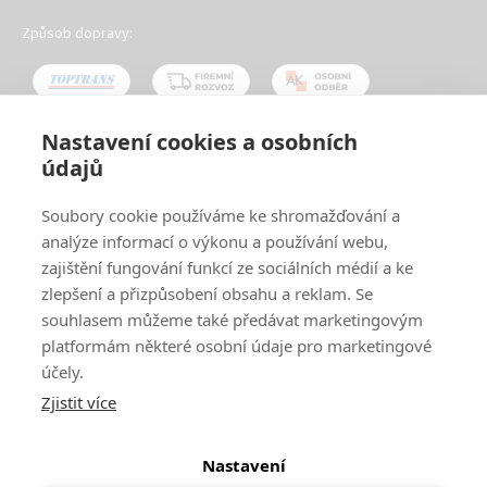
Způsob dopravy:
Nastavení cookies a osobních
údajů
Oblíbené způsoby platby:
Soubory cookie používáme ke shromažďování a
analýze informací o výkonu a používání webu,
zajištění fungování funkcí ze sociálních médií a ke
zlepšení a přizpůsobení obsahu a reklam. Se
souhlasem můžeme také předávat marketingovým
platformám některé osobní údaje pro marketingové
účely.
Zjistit více
© 2024
www.ak-nabytek.cz
Shoptet
|
mime digital
Nastavení