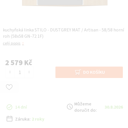
kuchyňská linka STILO - DUSTGREY MAT / Artisan - 58/58 horní
roh (58x58 GN-72 1F)
celý popis
2 579 Kč
Měrná cena:
DO KOŠÍKU
Můžeme
14 dní
30.8.2026
doručit do:
Záruka:
2 roky