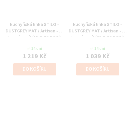
kuchyňská linka STILO -
kuchyňská linka STILO -
DUSTGREY MAT / Artisan - 15
DUSTGREY MAT / Artisan - 30
horní regál (15 G-90 OTW)
horní regál (30 G-90 OTW)
14 dní
14 dní
1 219 Kč
1 039 Kč
DO KOŠÍKU
DO KOŠÍKU