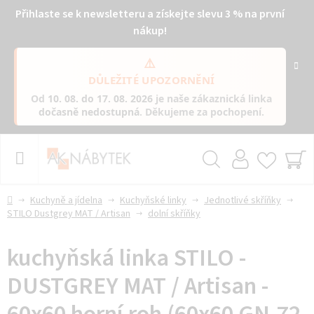
Přihlaste se k newsletteru a získejte slevu 3 % na první
nákup!
⚠️
DŮLEŽITÉ UPOZORNĚNÍ
Od
10. 08. do 17. 08. 2026
je naše zákaznická linka
dočasně nedostupná
. Děkujeme za pochopení.
Přejít
na
obsah
Hledat
NÁ
KO
Domů
Kuchyně a jídelna
Kuchyňské linky
Jednotlivé skříňky
STILO Dustgrey MAT / Artisan
dolní skříňky
kuchyňská linka STILO -
DUSTGREY MAT / Artisan -