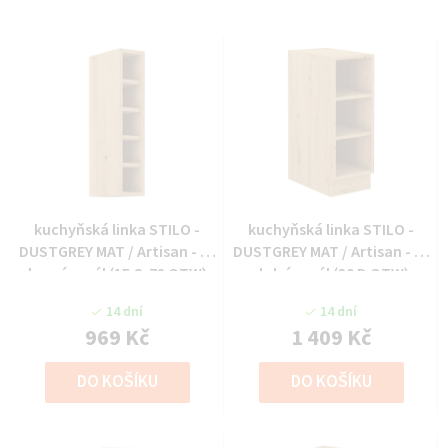
kuchyňská linka STILO -
kuchyňská linka STILO -
DUSTGREY MAT / Artisan - 15
DUSTGREY MAT / Artisan - 30
horní regál (15 G-72 OTW)
dolní regál (30 D OTW)
14 dní
14 dní
969 Kč
1 409 Kč
DO KOŠÍKU
DO KOŠÍKU