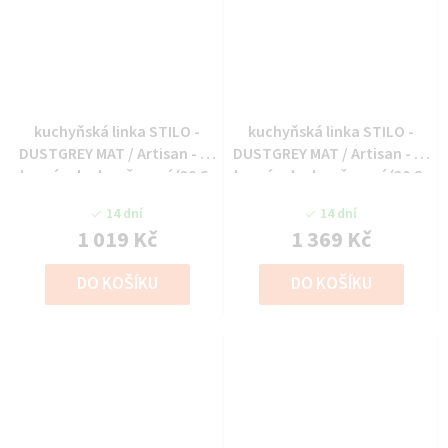
kuchyňská linka STILO -
kuchyňská linka STILO -
DUSTGREY MAT / Artisan - 30
DUSTGREY MAT / Artisan - 30
horní roh ukončovací (30 G-
horní roh ukončovací (30 G-
72 ZAK)
90 ZAK)
14 dní
14 dní
1 019 Kč
1 369 Kč
DO KOŠÍKU
DO KOŠÍKU