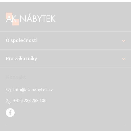
Z
á
p
a
O společnosti
t
í
Pro zákazníky
Kontakt
info
@
ak-nabytek.cz
+420 288 288 100