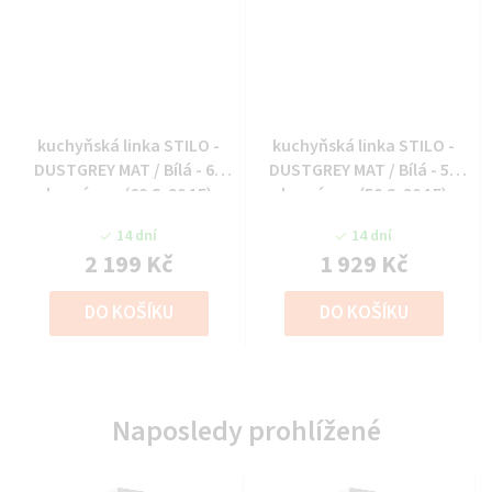
kuchyňská linka STILO -
kuchyňská linka STILO -
DUSTGREY MAT / Bílá - 60
DUSTGREY MAT / Bílá - 50
horní vys. (60 G-90 1F)
horní vys. (50 G-90 1F)
14 dní
14 dní
2 199 Kč
1 929 Kč
DO KOŠÍKU
DO KOŠÍKU
Naposledy prohlížené