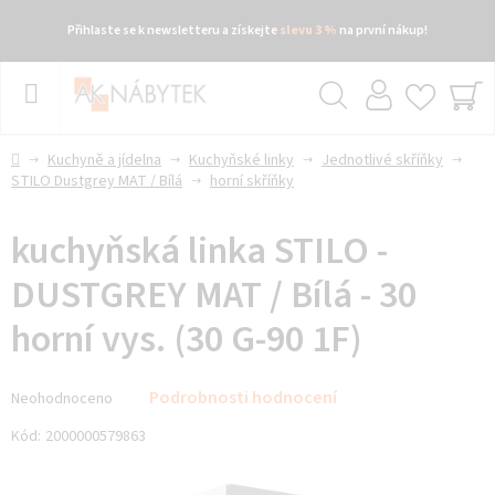
Přihlaste se k newsletteru a získejte
slevu 3 %
na první nákup!
Přejít
na
obsah
Hledat
NÁ
KO
Domů
Kuchyně a jídelna
Kuchyňské linky
Jednotlivé skříňky
STILO Dustgrey MAT / Bílá
horní skříňky
kuchyňská linka STILO -
DUSTGREY MAT / Bílá - 30
horní vys. (30 G-90 1F)
Průměrné
Podrobnosti hodnocení
Neohodnoceno
hodnocení
produktu
Kód:
2000000579863
je
0,0