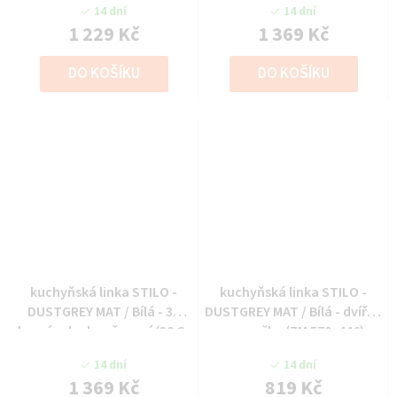
14 dní
14 dní
1 229 Kč
1 369 Kč
DO KOŠÍKU
DO KOŠÍKU
kuchyňská linka STILO -
kuchyňská linka STILO -
DUSTGREY MAT / Bílá - 30
DUSTGREY MAT / Bílá - dvířka
horní roh ukončovací (30 G-
na myčku (ZM 570x446)
90 ZAK)
14 dní
14 dní
1 369 Kč
819 Kč