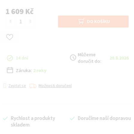
1 609 Kč
Měrná cena:
DO KOŠÍKU
Můžeme
14 dní
28.8.2026
doručit do:
Záruka:
2 roky
Zeptat se
Možnosti doručení
Rychlost a produkty
Doručíme naší dopravou
skladem