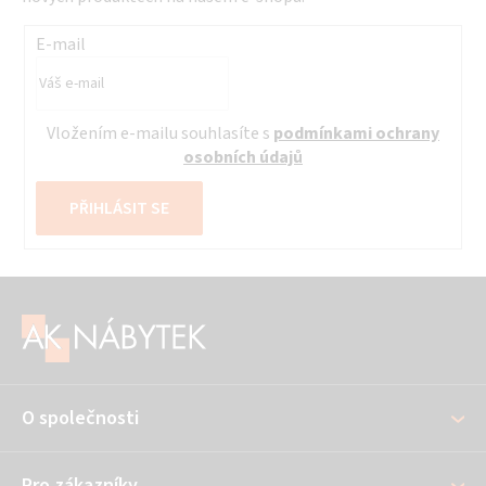
E-mail
Vložením e-mailu souhlasíte s
podmínkami ochrany
osobních údajů
PŘIHLÁSIT SE
Z
á
p
a
O společnosti
t
í
Pro zákazníky