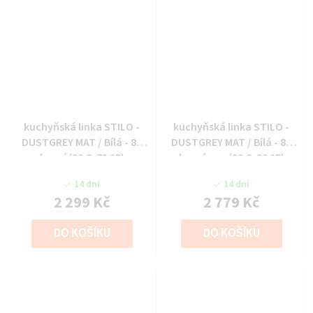
kuchyňská linka STILO -
kuchyňská linka STILO -
DUSTGREY MAT / Bílá - 80
DUSTGREY MAT / Bílá - 80
horní (80 G-72 2F)
horní vys. (80 G-90 2F)
14 dní
14 dní
2 299 Kč
2 779 Kč
DO KOŠÍKU
DO KOŠÍKU