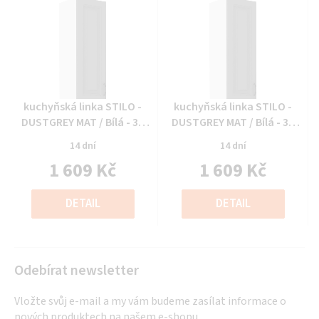
Průměrné
Průměrné
kuchyňská linka STILO -
kuchyňská linka STILO -
hodnocení
hodnocení
DUSTGREY MAT / Bílá - 30
DUSTGREY MAT / Bílá - 30
produktu
produktu
horní vys. (30 G-90 1F)
horní vys. (30 G-90 1F)
14 dní
14 dní
je
je
1 609 Kč
1 609 Kč
0,0
0,0
z
z
Měrná
Měrná
5
5
cena:
cena:
DETAIL
DETAIL
hvězdiček.
hvězdiček.
Odebírat newsletter
Vložte svůj e-mail a my vám budeme zasílat informace o
nových produktech na našem e-shopu.