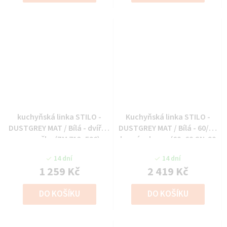
kuchyňská linka STILO -
Kuchyňská linka STILO -
DUSTGREY MAT / Bílá - dvířka
DUSTGREY MAT / Bílá - 60/60
na myčku (ZM 713x596)
horní roh vys. (60x60 GN-90
1F)
14 dní
14 dní
1 259 Kč
2 419 Kč
DO KOŠÍKU
DO KOŠÍKU