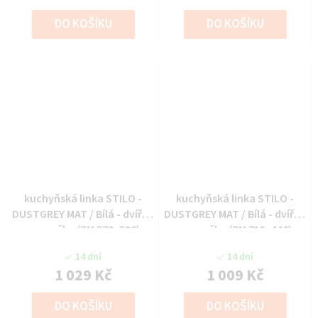
DO KOŠÍKU
DO KOŠÍKU
kuchyňská linka STILO -
kuchyňská linka STILO -
DUSTGREY MAT / Bílá - dvířka
DUSTGREY MAT / Bílá - dvířka
na myčku (ZM 570x596)
na myčku (ZM 713x446)
14 dní
14 dní
1 029 Kč
1 009 Kč
DO KOŠÍKU
DO KOŠÍKU