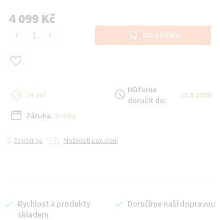
4 099 Kč
Měrná cena:
DO KOŠÍKU
Můžeme
14 dní
27.8.2026
doručit do:
Záruka:
2 roky
Zeptat se
Možnosti doručení
Rychlost a produkty
Doručíme naší dopravou
skladem