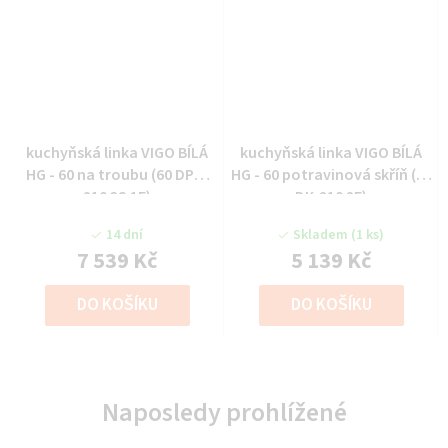
kuchyňská linka VIGO BÍLÁ
kuchyňská linka VIGO BÍLÁ
HG - 60 na troubu (60 DPS-
HG - 60 potravinová skříň (60
210 3S 1F)
DK-210 2F)
14 dní
Skladem
(1 ks)
7 539 Kč
5 139 Kč
DO KOŠÍKU
DO KOŠÍKU
Naposledy prohlížené