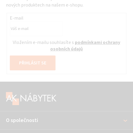
nových produktech na našem e-shopu.
E-mail
Vložením e-mailu souhlasíte s
podmínkami ochrany
osobních údajů
PŘIHLÁSIT SE
Z
á
p
a
O společnosti
t
í