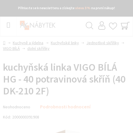
Přihlaste se k newsletteru a získejte
slevu 3 %
na první nákup!
Přejít
na
obsah
Hledat
NÁ
KO
Domů
Kuchyně a jídelna
Kuchyňské linky
Jednotlivé skříňky
VIGO BÍLÁ
dolní skříňky
kuchyňská linka VIGO BÍLÁ
HG - 40 potravinová skříň (40
DK-210 2F)
Průměrné
Podrobnosti hodnocení
Neohodnoceno
hodnocení
produktu
Kód:
2000000391908
je
0,0