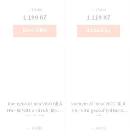
14 dní
14 dní
1 199 Kč
1 119 Kč
DO KOŠÍKU
DO KOŠÍKU
Kuchyňská linka VIGO BÍLÁ
kuchyňská linka VIGO BÍLÁ
HG - 60/60 horní roh (60x60
HG - 60 digestoř (60 GU-36
GN-72 1F)
1F)
14 dní
14 dní