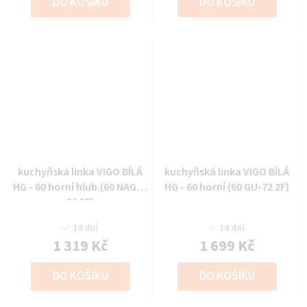
DO KOŠÍKU
DO KOŠÍKU
kuchyňská linka VIGO BÍLÁ
kuchyňská linka VIGO BÍLÁ
HG - 60 horní hlub.(60 NAGU-
HG - 60 horní (60 GU-72 2F)
36 1F)
14 dní
14 dní
1 319 Kč
1 699 Kč
DO KOŠÍKU
DO KOŠÍKU