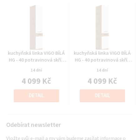
Průměrné
Průměrné
kuchyňská linka VIGO BÍLÁ
kuchyňská linka VIGO BÍLÁ
hodnocení
hodnocení
HG - 40 potravinová skříň
HG - 40 potravinová skříň
produktu
produktu
(40 DK-210 2F)
(40 DK-210 2F)
14 dní
14 dní
je
je
4 099 Kč
4 099 Kč
0,0
0,0
z
z
Měrná
Měrná
5
5
cena:
cena:
DETAIL
DETAIL
hvězdiček.
hvězdiček.
Odebírat newsletter
Vložte svůj e-mail a my vám budeme zasílat informace o