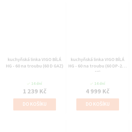
kuchyňská linka VIGO BÍLÁ
kuchyňská linka VIGO BÍLÁ
HG - 60 na troubu (60 D GAZ)
HG - 60 na troubu (60 DP-210
2F)
14 dní
14 dní
1 239 Kč
4 999 Kč
DO KOŠÍKU
DO KOŠÍKU