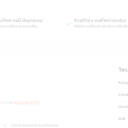
učíme naší dopravou
Kvalitní a ověření výrobci
ava našimi pracovníky
Máme ověřené výrobce nábytk
Tec
Kate
Záru
ení
celé
kuchyně VIGO
Hmot
EAN
různé barevné kombinace