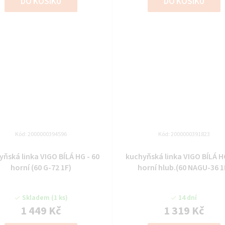
DO KOŠÍKU
DO KOŠÍKU
Kód:
2000000394596
Kód:
2000000391823
yňská linka VIGO BÍLÁ HG - 60
kuchyňská linka VIGO BÍLÁ HG
horní (60 G-72 1F)
horní hlub.(60 NAGU-36 1
Skladem
(1 ks)
14 dní
1 449 Kč
1 319 Kč