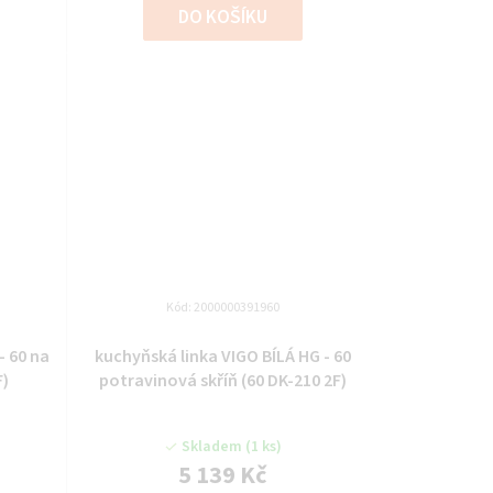
DO KOŠÍKU
Kód:
2000000391960
- 60 na
kuchyňská linka VIGO BÍLÁ HG - 60
F)
potravinová skříň (60 DK-210 2F)
Skladem
(1 ks)
5 139 Kč