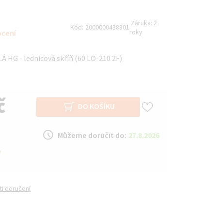
Záruka:
2
Kód:
2000000438801
roky
ocení
Á HG - lednicová skříň (60 LO-210 2F)
č
DO KOŠÍKU
Můžeme doručit do:
27.8.2026
y
i doručení