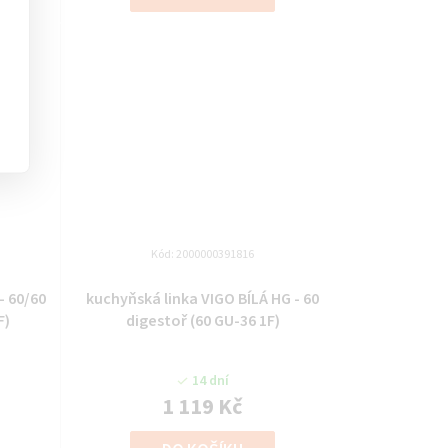
Kód:
2000000391816
- 60/60
kuchyňská linka VIGO BÍLÁ HG - 60
F)
digestoř (60 GU-36 1F)
14 dní
1 119 Kč