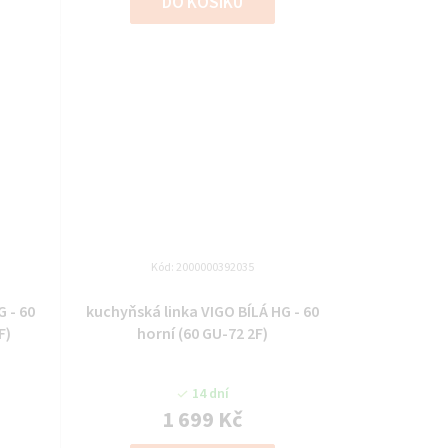
DO KOŠÍKU
Kód:
2000000392035
 - 60
kuchyňská linka VIGO BÍLÁ HG - 60
F)
horní (60 GU-72 2F)
14 dní
1 699 Kč