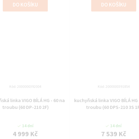
DO KOŠÍKU
DO KOŠÍKU
Kód:
2000000392004
Kód:
2000000391854
ská linka VIGO BÍLÁ HG - 60 na
kuchyňská linka VIGO BÍLÁ HG 
troubu (60 DP-210 2F)
troubu (60 DPS-210 3S 1
14 dní
14 dní
4 999 Kč
7 539 Kč