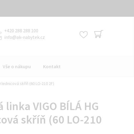
+420 288 288 100
info
@
ak-nabytek.cz
NÁKUPNÍ
KOŠÍK
Vše o nákupu
Kontakt
 lednicová skříň (60 LO-210 2F)
 linka VIGO BÍLÁ HG
cová skříň (60 LO-210