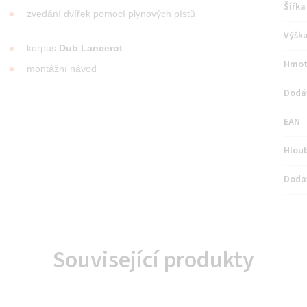
Šířka
zvedání dvířek pomocí plynových pístů
Výšk
korpus
Dub Lancerot
Hmot
montážní návod
Dodá
EAN
Hlou
Doda
Související produkty