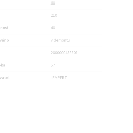
60
a
210
nost
40
váno
v demontu
2000000438801
bka
57
vatel
LEMPERT