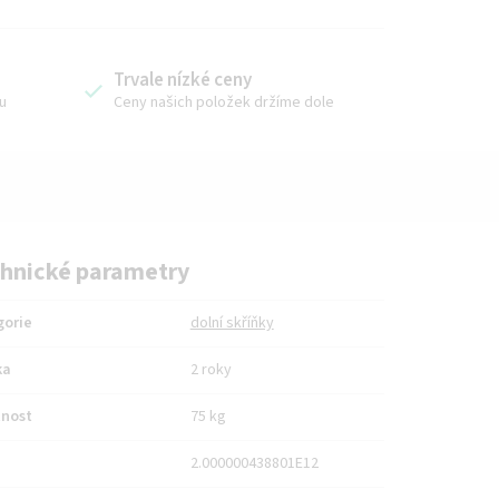
Trvale nízké ceny
u
Ceny našich položek držíme dole
hnické parametry
gorie
dolní skříňky
ka
2 roky
nost
75 kg
2.000000438801E12