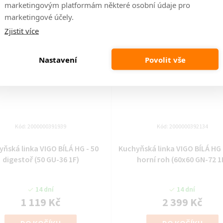
marketingovým platformám některé osobní údaje pro
marketingové účely.
Zjistit více
Nastavení
Povolit vše
Kód:
2000000391939
Kód:
2000000392134
yňská linka VIGO BÍLÁ HG - 50
Kuchyňská linka VIGO BÍLÁ HG 
digestoř (50 GU-36 1F)
horní roh (60x60 GN-72 1
14 dní
14 dní
1 119 Kč
2 399 Kč