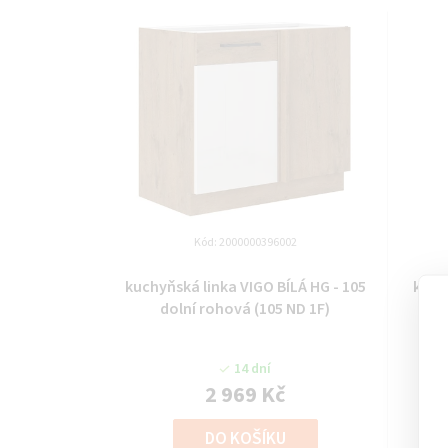
Kód:
2000000396002
kuchyňská linka VIGO BÍLÁ HG - 105
kuch
dolní rohová (105 ND 1F)
14 dní
2 969 Kč
DO KOŠÍKU