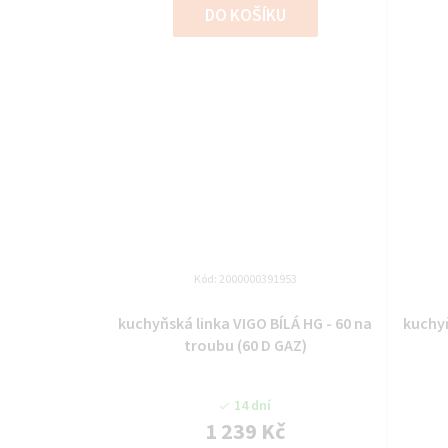
DO KOŠÍKU
Kód:
2000000391953
kuchyňská linka VIGO BÍLÁ HG - 60 na
kuchyň
troubu (60 D GAZ)
14 dní
1 239 Kč