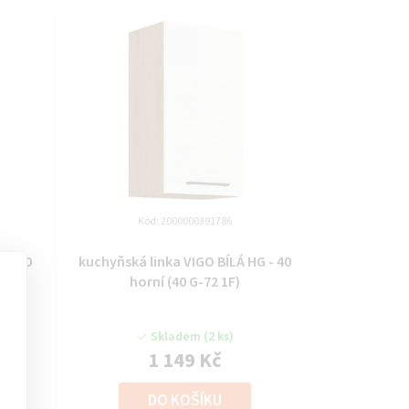
Kód:
2000000391786
 - 40
kuchyňská linka VIGO BÍLÁ HG - 40
horní (40 G-72 1F)
Skladem
(2 ks)
1 149 Kč
DO KOŠÍKU