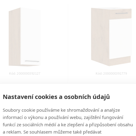
Kód:
2000000392127
Kód:
2000000391779
yňská linka VIGO BÍLÁ HG - 30
kuchyňská linka VIGO BÍLÁ HG
horní (30 G-72 1F)
dolní (40 D 1F)
Nastavení cookies a osobních údajů
Soubory cookie používáme ke shromažďování a analýze
14 dní
14 dní
informací o výkonu a používání webu, zajištění fungování
1 279 Kč
1 509 Kč
funkcí ze sociálních médií a ke zlepšení a přizpůsobení obsahu
a reklam. Se souhlasem můžeme také předávat
DO KOŠÍKU
DO KOŠÍKU