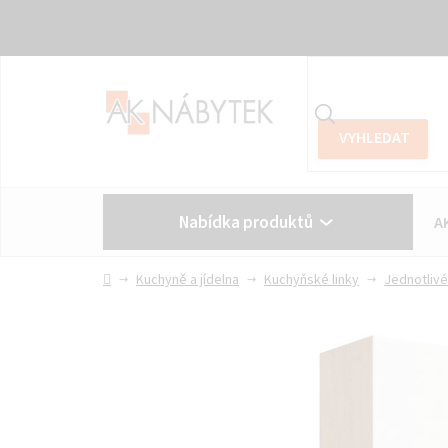
Přejít
na
obsah
Nabídka produktů
A
Vše o nákupu
Kontakt
Domů
Kuchyně a jídelna
Kuchyňské linky
Jednotlivé