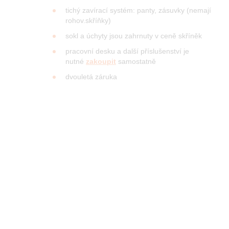
tichý zavírací systém: panty, zásuvky (nemají
rohov.skříňky)
sokl a úchyty jsou zahrnuty v ceně skříněk
pracovní desku a další příslušenství je
nutné
zakoupit
samostatně
dvouletá záruka