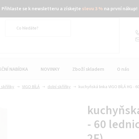
Přihlaste se k newsletteru a získejte
slevu 3 %
na první nákup!
KČNÍ NABÍDKA
NOVINKY
Zboží skladem
O nás
 skříňky
VIGO BÍLÁ
dolní skříňky
kuchyňská linka VIGO BÍLÁ HG - 60
kuchyňská
- 60 ledni
2F)