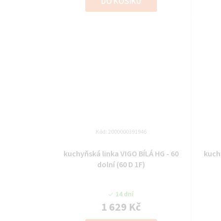
DO KOŠÍKU
Kód:
2000000391946
kuchyňská linka VIGO BÍLÁ HG - 60
kuch
dolní (60 D 1F)
14 dní
1 629 Kč