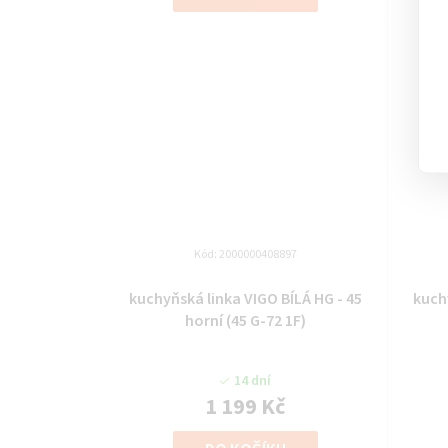
Kód:
2000000408897
kuchyňská linka VIGO BÍLÁ HG - 45
kuch
horní (45 G-72 1F)
14 dní
1 199 Kč