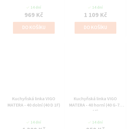
14 dní
14 dní
969 Kč
1 109 Kč
DO KOŠÍKU
DO KOŠÍKU
Kuchyňská linka VIGO
Kuchyňská linka VIGO
MATERA - 40 dolní (40 D 1F)
MATERA - 40 horní (40 G-72
1F)
14 dní
14 dní