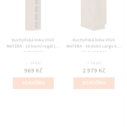
Kuchyňská linka VIGO
Kuchyňská linka VIGO
MATERA - 15 horní regál (15
MATERA - 30 dolní cargo koš
G-72 OTW)
(30 D CARGO)
14 dní
14 dní
969 Kč
2 979 Kč
DO KOŠÍKU
DO KOŠÍKU