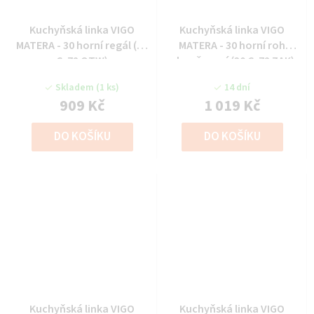
Kuchyňská linka VIGO
Kuchyňská linka VIGO
MATERA - 30 horní regál (30
MATERA - 30 horní roh
G-72 OTW)
ukončovací (30 G-72 ZAK)
Skladem
(1 ks)
14 dní
909 Kč
1 019 Kč
DO KOŠÍKU
DO KOŠÍKU
Kuchyňská linka VIGO
Kuchyňská linka VIGO