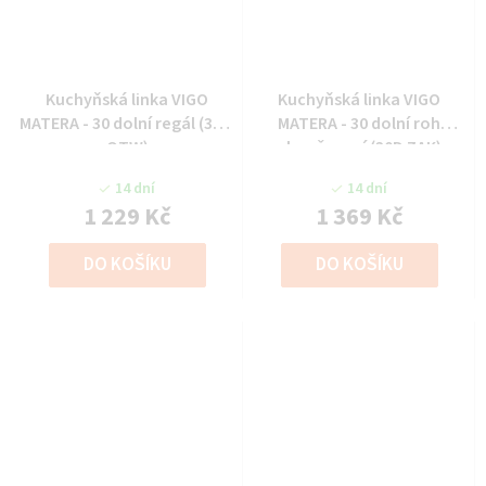
Kuchyňská linka VIGO
Kuchyňská linka VIGO
MATERA - 30 dolní regál (30 D
MATERA - 30 dolní roh
OTW)
ukončovací (30D ZAK)
14 dní
14 dní
1 229 Kč
1 369 Kč
DO KOŠÍKU
DO KOŠÍKU