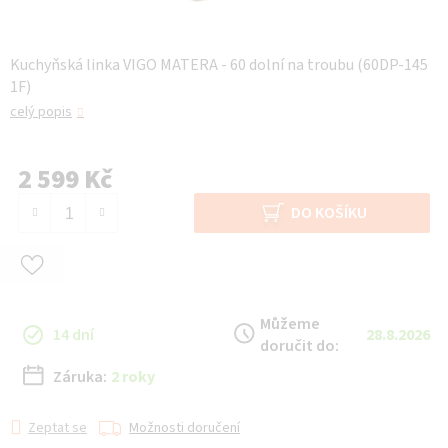
Kuchyňská linka VIGO MATERA - 60 dolní na troubu (60DP-145
1F)
celý popis
2 599 Kč
Měrná cena:
DO KOŠÍKU
Můžeme
14 dní
28.8.2026
doručit do:
Záruka:
2 roky
Zeptat se
Možnosti doručení