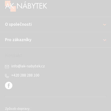
á
p
a
O společnosti
t
í
Pro zákazníky
Kontakt
info
@
ak-nabytek.cz
+420 288 288 100
Způsob dopravy: