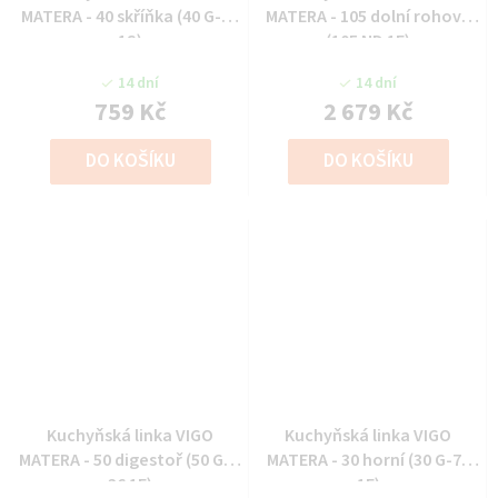
MATERA - 40 skříňka (40 G-13
MATERA - 105 dolní rohová
1S)
(105 ND 1F)
14 dní
14 dní
759 Kč
2 679 Kč
DO KOŠÍKU
DO KOŠÍKU
Kuchyňská linka VIGO
Kuchyňská linka VIGO
MATERA - 50 digestoř (50 GU-
MATERA - 30 horní (30 G-72
36 1F)
1F)