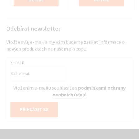
hvězdiček.
hvězdiček.
Odebírat newsletter
Vložte svůj e-mail a my vám budeme zasílat informace o
nových produktech na našem e-shopu.
E-mail
Vložením e-mailu souhlasíte s
podmínkami ochrany
osobních údajů
PŘIHLÁSIT SE
Z