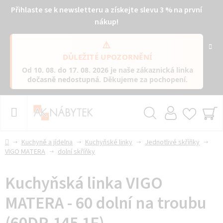
Přihlaste se k newsletteru a získejte slevu 3 % na první
nákup!
⚠️
DŮLEŽITÉ UPOZORNĚNÍ
Od
10. 08. do 17. 08. 2026
je naše zákaznická linka
dočasně nedostupná
. Děkujeme za pochopení.
Přejít
na
obsah
Hledat
NÁ
KO
Domů
Kuchyně a jídelna
Kuchyňské linky
Jednotlivé skříňky
VIGO MATERA
dolní skříňky
Kuchyňská linka VIGO
MATERA - 60 dolní na troubu