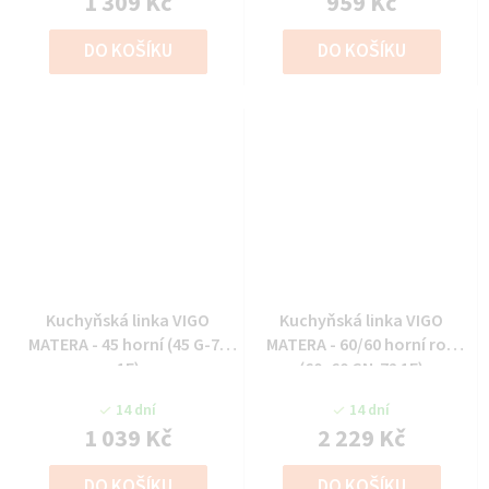
1 309 Kč
959 Kč
DO KOŠÍKU
DO KOŠÍKU
Kuchyňská linka VIGO
Kuchyňská linka VIGO
MATERA - 45 horní (45 G-72
MATERA - 60/60 horní roh
1F)
(60x60 GN-72 1F)
14 dní
14 dní
1 039 Kč
2 229 Kč
DO KOŠÍKU
DO KOŠÍKU