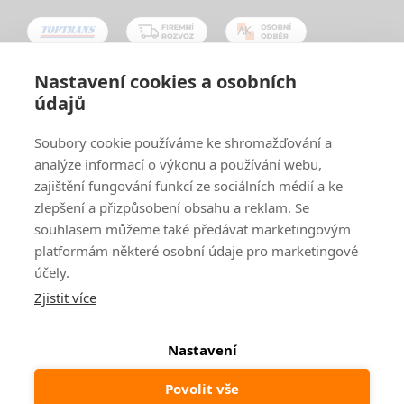
Nastavení cookies a osobních
údajů
Oblíbené způsoby platby:
Soubory cookie používáme ke shromažďování a
analýze informací o výkonu a používání webu,
zajištění fungování funkcí ze sociálních médií a ke
zlepšení a přizpůsobení obsahu a reklam. Se
souhlasem můžeme také předávat marketingovým
platformám některé osobní údaje pro marketingové
účely.
Zjistit více
© 2024
www.ak-nabytek.cz
Shoptet
|
mime digital
Nastavení
Povolit vše