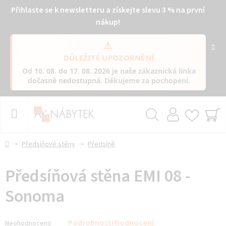
Přihlaste se k newsletteru a získejte slevu 3 % na první
nákup!
⚠️
DŮLEŽITÉ UPOZORNĚNÍ
Od
10. 08. do 17. 08. 2026
je naše zákaznická linka
dočasně nedostupná
. Děkujeme za pochopení.
Přejít
na
obsah
Hledat
NÁ
KO
Domů
Předsíňové stěny
Předsíně
Předsíňová stěna EMI 08 -
Sonoma
Průměrné
Podrobnosti hodnocení
Neohodnoceno