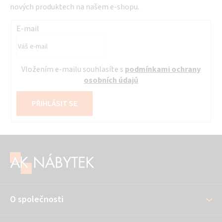
nových produktech na našem e-shopu.
E-mail
Vložením e-mailu souhlasíte s
podmínkami ochrany
osobních údajů
PŘIHLÁSIT SE
Z
á
p
a
O společnosti
t
í