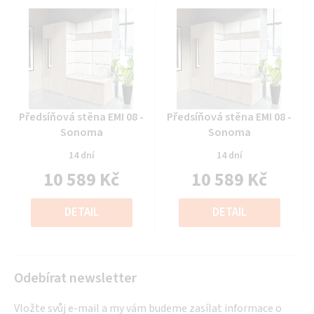
Průměrné
Průměrné
Předsíňová stěna EMI 08 -
Předsíňová stěna EMI 08 -
hodnocení
hodnocení
Sonoma
Sonoma
produktu
produktu
14 dní
14 dní
je
je
10 589 Kč
10 589 Kč
0,0
0,0
z
z
Měrná
Měrná
5
5
cena:
cena:
DETAIL
DETAIL
hvězdiček.
hvězdiček.
Odebírat newsletter
Vložte svůj e-mail a my vám budeme zasílat informace o