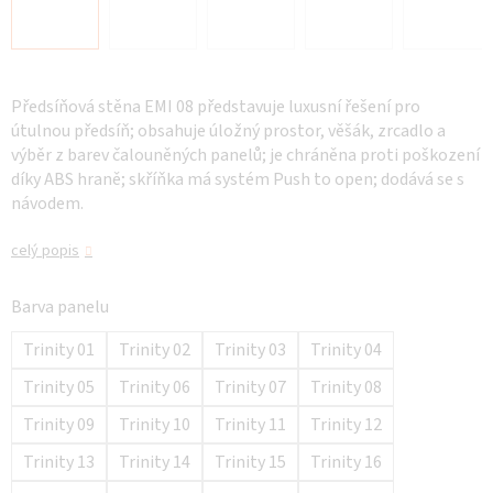
Předsíňová stěna EMI 08 představuje luxusní řešení pro
útulnou předsíň; obsahuje úložný prostor, věšák, zrcadlo a
výběr z barev čalouněných panelů; je chráněna proti poškození
díky ABS hraně; skříňka má systém Push to open; dodává se s
návodem.
celý popis
Barva panelu
Trinity 01
Trinity 02
Trinity 03
Trinity 04
Trinity 05
Trinity 06
Trinity 07
Trinity 08
Trinity 09
Trinity 10
Trinity 11
Trinity 12
Trinity 13
Trinity 14
Trinity 15
Trinity 16