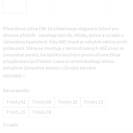
Předsíňová stěna EMI 10 představuje elegantní řešení pro
útulnou předsíň - obsahuje botník, věšáky, police a zrcadlo v
čalouněnýchpanelech. Díky ABS hraně je nábytek odolný proti
poškození. Stěna se montuje z demontovaných dílů a lepí se
čalouněné panely. Variabilita úložných prostorů umožňuje
přizpůsobení potřebám. Luxusní vzhled dodávají látkou
potažené čalouněné panely v různých barvách.
celý popis
Barva panelu
Trinity 01
Trinity 09
Trinity 10
Trinity 13
Trinity 15
Trinity 18
Zrcadlo