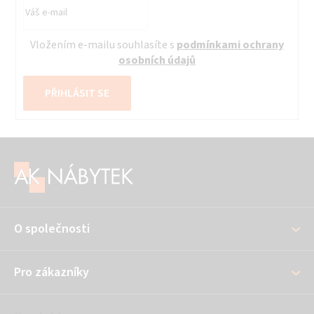
Vložením e-mailu souhlasíte s
podmínkami ochrany
osobních údajů
PŘIHLÁSIT SE
Z
á
p
a
O společnosti
t
í
Pro zákazníky