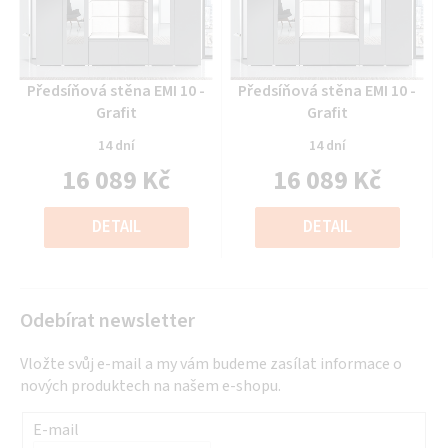
Průměrné
Průměrné
Předsíňová stěna EMI 10 -
Předsíňová stěna EMI 10 -
hodnocení
hodnocení
Grafit
Grafit
produktu
produktu
14 dní
14 dní
je
je
16 089 Kč
16 089 Kč
0,0
0,0
z
z
Měrná
Měrná
5
5
cena:
cena:
DETAIL
DETAIL
hvězdiček.
hvězdiček.
Odebírat newsletter
Vložte svůj e-mail a my vám budeme zasílat informace o
nových produktech na našem e-shopu.
E-mail