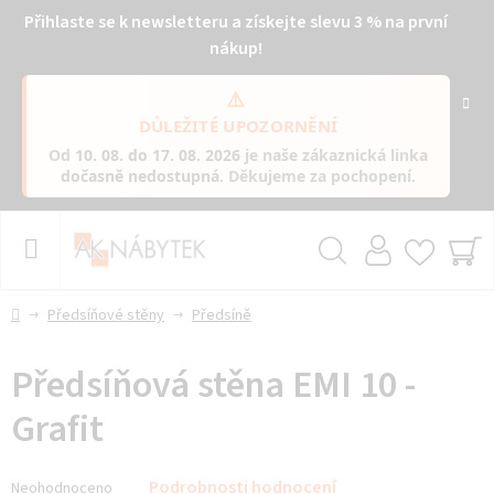
Přihlaste se k newsletteru a získejte slevu 3 % na první
nákup!
⚠️
DŮLEŽITÉ UPOZORNĚNÍ
Od
10. 08. do 17. 08. 2026
je naše zákaznická linka
dočasně nedostupná
. Děkujeme za pochopení.
Přejít
na
obsah
Hledat
NÁ
KO
Domů
Předsíňové stěny
Předsíně
Předsíňová stěna EMI 10 -
Grafit
Průměrné
Podrobnosti hodnocení
Neohodnoceno