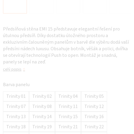
Předsíňová stěna EMI 15 představuje elegantní řešení pro
útulnou předsíň. Díky dostatku úložného prostoru a
exkluzivním čalouněným panelům v barvě dle výběru dodá vaší
předsíni nádech luxusu. Obsahuje botník, věšák a polici, dvířka
se otevírají technologií Push to open. Montáž je snadná,
panely se lepí na zeď.
celý popis
Barva panelu
Trinity 01
Trinity 02
Trinity 04
Trinity 05
Trinity 07
Trinity 08
Trinity 11
Trinity 12
Trinity 13
Trinity 14
Trinity 15
Trinity 16
Trinity 18
Trinity 19
Trinity 21
Trinity 22