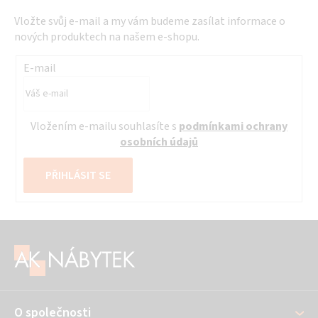
Vložte svůj e-mail a my vám budeme zasílat informace o
nových produktech na našem e-shopu.
E-mail
Vložením e-mailu souhlasíte s
podmínkami ochrany
osobních údajů
PŘIHLÁSIT SE
Z
á
p
a
O společnosti