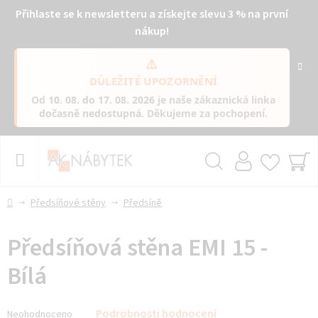
Přihlaste se k newsletteru a získejte slevu 3 % na první
nákup!
⚠️
DŮLEŽITÉ UPOZORNĚNÍ
Od
10. 08. do 17. 08. 2026
je naše zákaznická linka
dočasně nedostupná
. Děkujeme za pochopení.
Přejít
na
obsah
Hledat
NÁ
KO
Domů
Předsíňové stěny
Předsíně
Předsíňová stěna EMI 15 -
Bílá
Průměrné
Podrobnosti hodnocení
Neohodnoceno