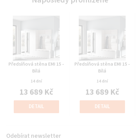
Průměrné
Průměrné
Předsíňová stěna EMI 15 -
Předsíňová stěna EMI 15 -
hodnocení
hodnocení
Bílá
Bílá
produktu
produktu
14 dní
14 dní
je
je
13 689 Kč
13 689 Kč
0,0
0,0
z
z
Měrná
Měrná
5
5
cena:
cena:
DETAIL
DETAIL
hvězdiček.
hvězdiček.
Odebírat newsletter