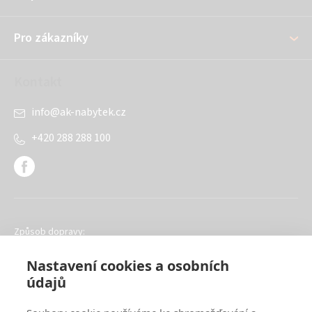
t
í
Pro zákazníky
Kontakt
info
@
ak-nabytek.cz
+420 288 288 100
Způsob dopravy:
Nastavení cookies a osobních
údajů