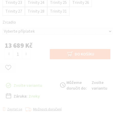
Trinity 23
Trinity 24
Trinity 25
Trinity 26
Trinity 27
Trinity 28
Trinity 31
Zrcadlo
13 689 Kč
Měrná cena:
DO KOŠÍKU
Můžeme
Zvolte
Zvolte variantu
doručit do:
variantu
Záruka:
2 roky
Zeptat se
Možnosti doručení