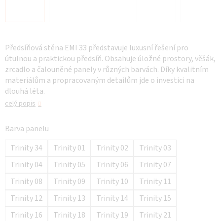
Předsíňová stěna EMI 33 představuje luxusní řešení pro
útulnou a praktickou předsíň. Obsahuje úložné prostory, věšák,
zrcadlo a čalouněné panely v různých barvách. Díky kvalitním
materiálům a propracovaným detailům jde o investici na
dlouhá léta.
celý popis
Barva panelu
Trinity 34
Trinity 01
Trinity 02
Trinity 03
Trinity 04
Trinity 05
Trinity 06
Trinity 07
Trinity 08
Trinity 09
Trinity 10
Trinity 11
Trinity 12
Trinity 13
Trinity 14
Trinity 15
Trinity 16
Trinity 18
Trinity 19
Trinity 21