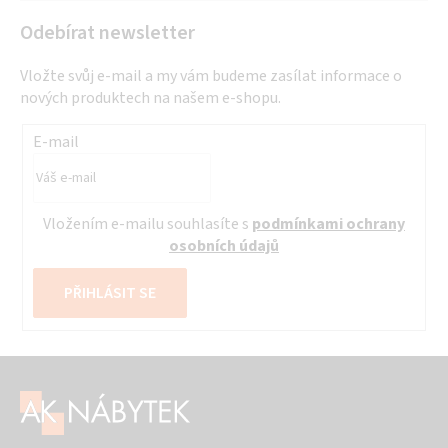
Odebírat newsletter
Vložte svůj e-mail a my vám budeme zasílat informace o
nových produktech na našem e-shopu.
E-mail
Vložením e-mailu souhlasíte s
podmínkami ochrany
osobních údajů
PŘIHLÁSIT SE
Z
á
p