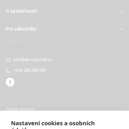
a
O společnosti
t
í
Pro zákazníky
Kontakt
info
@
ak-nabytek.cz
+420 288 288 100
Způsob dopravy:
Nastavení cookies a osobních