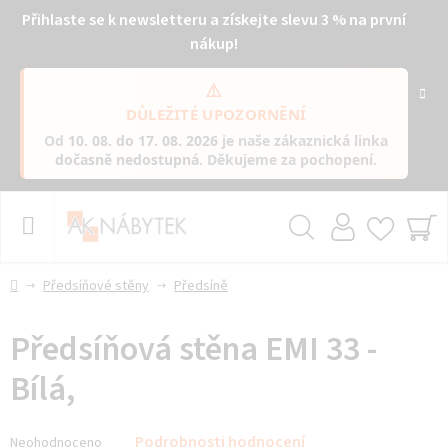
Přihlaste se k newsletteru a získejte slevu 3 % na první
nákup!
⚠️
DŮLEŽITÉ UPOZORNĚNÍ
Od
10. 08. do 17. 08. 2026
je naše zákaznická linka
dočasně nedostupná
. Děkujeme za pochopení.
Přejít
na
obsah
Hledat
NÁ
KO
Domů
Předsíňové stěny
Předsíně
Předsíňová stěna EMI 33 -
Bílá,
Průměrné
Podrobnosti hodnocení
Neohodnoceno