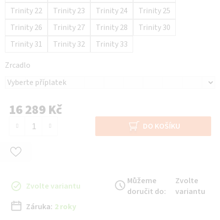
Trinity 22
Trinity 23
Trinity 24
Trinity 25
Trinity 26
Trinity 27
Trinity 28
Trinity 30
Trinity 31
Trinity 32
Trinity 33
Zrcadlo
16 289 Kč
Měrná cena:
DO KOŠÍKU
Můžeme
Zvolte
Zvolte variantu
doručit do:
variantu
Záruka:
2 roky