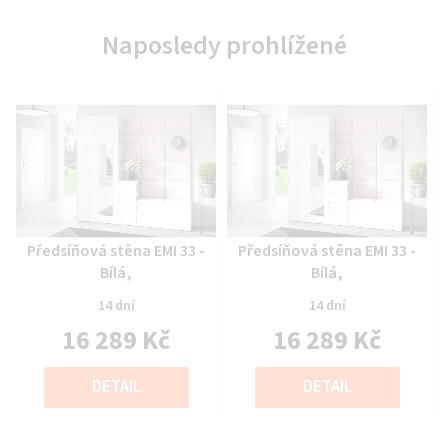
Naposledy prohlížené
Průměrné
Průměrné
Předsíňová stěna EMI 33 -
Předsíňová stěna EMI 33 -
hodnocení
hodnocení
Bílá,
Bílá,
produktu
produktu
14 dní
14 dní
je
je
16 289 Kč
16 289 Kč
0,0
0,0
z
z
Měrná
Měrná
5
5
cena:
cena:
DETAIL
DETAIL
hvězdiček.
hvězdiček.