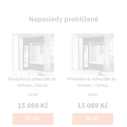
Naposledy prohlížené
Průměrné
Průměrné
Předsíňová stěna EMI 38 -
Předsíňová stěna EMI 38 -
hodnocení
hodnocení
Artisan / Černá,
Artisan / Černá,
produktu
produktu
14 dní
14 dní
je
je
15 089 Kč
15 089 Kč
0,0
0,0
z
z
Měrná
Měrná
5
5
cena:
cena:
DETAIL
DETAIL
hvězdiček.
hvězdiček.