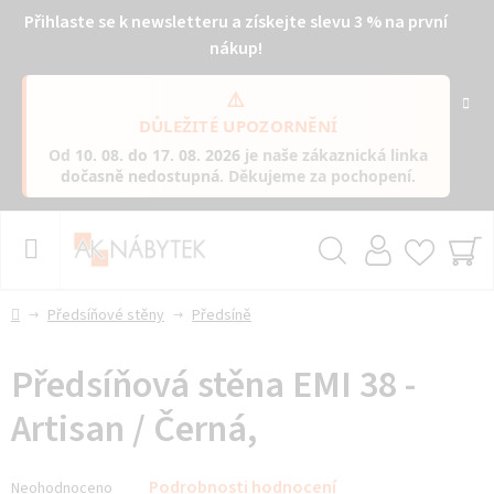
Přihlaste se k newsletteru a získejte slevu 3 % na první
nákup!
⚠️
DŮLEŽITÉ UPOZORNĚNÍ
Od
10. 08. do 17. 08. 2026
je naše zákaznická linka
dočasně nedostupná
. Děkujeme za pochopení.
Přejít
na
obsah
Hledat
NÁ
KO
Domů
Předsíňové stěny
Předsíně
Předsíňová stěna EMI 38 -
Artisan / Černá,
Průměrné
Podrobnosti hodnocení
Neohodnoceno