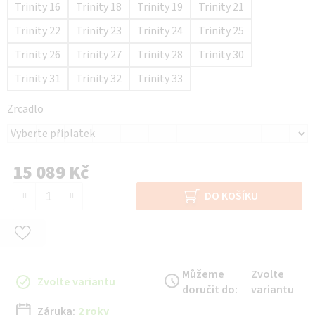
Trinity 16
Trinity 18
Trinity 19
Trinity 21
Trinity 22
Trinity 23
Trinity 24
Trinity 25
Trinity 26
Trinity 27
Trinity 28
Trinity 30
Trinity 31
Trinity 32
Trinity 33
Zrcadlo
15 089 Kč
Měrná cena:
DO KOŠÍKU
Můžeme
Zvolte
Zvolte variantu
doručit do:
variantu
Záruka:
2 roky