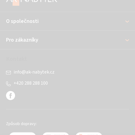
p
a
O společnosti
t
í
Pro zákazníky
Kontakt
info
@
ak-nabytek.cz
+420 288 288 100
Způsob dopravy: