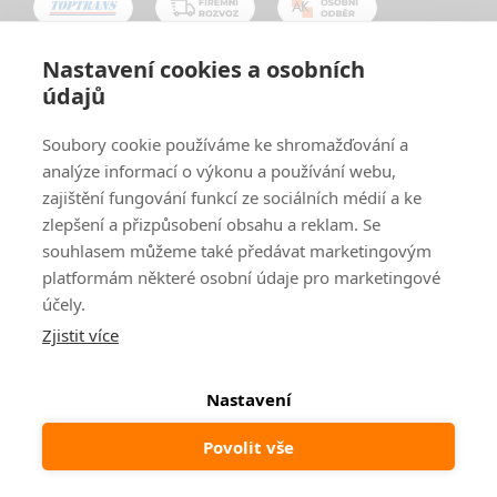
Nastavení cookies a osobních
údajů
Oblíbené způsoby platby:
Soubory cookie používáme ke shromažďování a
analýze informací o výkonu a používání webu,
zajištění fungování funkcí ze sociálních médií a ke
zlepšení a přizpůsobení obsahu a reklam. Se
souhlasem můžeme také předávat marketingovým
platformám některé osobní údaje pro marketingové
účely.
Zjistit více
© 2024
www.ak-nabytek.cz
Shoptet
|
mime digital
Nastavení
Povolit vše
Odstoupit od smlouvy