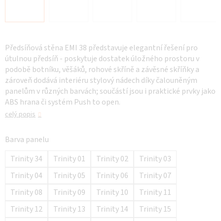
Předsíňová stěna EMI 38 představuje elegantní řešení pro
útulnou předsíň - poskytuje dostatek úložného prostoru v
podobě botníku, věšáků, rohové skříně a závěsné skříňky a
zároveň dodává interiéru stylový nádech díky čalouněným
panelům v různých barvách; součástí jsou i praktické prvky jako
ABS hrana či systém Push to open.
celý popis
Barva panelu
Trinity 34
Trinity 01
Trinity 02
Trinity 03
Trinity 04
Trinity 05
Trinity 06
Trinity 07
Trinity 08
Trinity 09
Trinity 10
Trinity 11
Trinity 12
Trinity 13
Trinity 14
Trinity 15