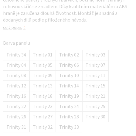
čalouněné panely v různých barvách, botník, horní skříňky i
rohovou skříň se zrcadlem. Díky kvalitním materiálům a ABS
hraně je zaručena dlouhá životnost. Montáž je snadná z
dodaných dílů podle přiloženého návodu.
celý popis
Barva panelu
Trinity 34
Trinity 01
Trinity 02
Trinity 03
Trinity 04
Trinity 05
Trinity 06
Trinity 07
Trinity 08
Trinity 09
Trinity 10
Trinity 11
Trinity 12
Trinity 13
Trinity 14
Trinity 15
Trinity 16
Trinity 18
Trinity 19
Trinity 21
Trinity 22
Trinity 23
Trinity 24
Trinity 25
Trinity 26
Trinity 27
Trinity 28
Trinity 30
Trinity 31
Trinity 32
Trinity 33