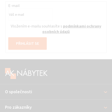
E-mail
Vložením e-mailu souhlasíte s
podmínkami ochrany
osobních údajů
PŘIHLÁSIT SE
Z
á
p
a
O společnosti
t
í
Pro zákazníky