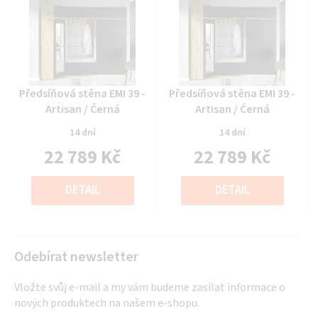
Průměrné
Průměrné
Předsíňová stěna EMI 39 -
Předsíňová stěna EMI 39 -
hodnocení
hodnocení
Artisan / Černá
Artisan / Černá
produktu
produktu
14 dní
14 dní
je
je
22 789 Kč
22 789 Kč
0,0
0,0
z
z
Měrná
Měrná
5
5
cena:
cena:
DETAIL
DETAIL
hvězdiček.
hvězdiček.
Odebírat newsletter
Vložte svůj e-mail a my vám budeme zasílat informace o
nových produktech na našem e-shopu.