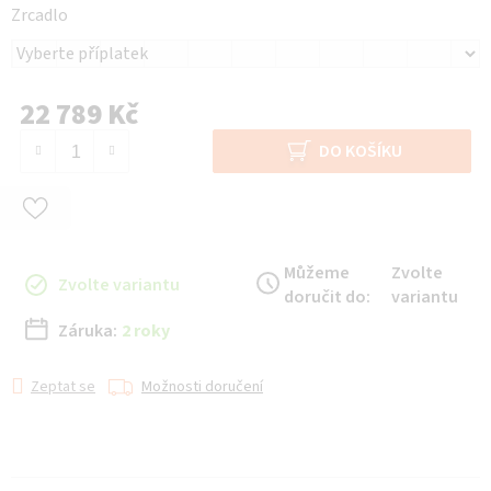
Zrcadlo
22 789 Kč
Měrná cena:
DO KOŠÍKU
Můžeme
Zvolte
Zvolte variantu
doručit do:
variantu
Záruka:
2 roky
Zeptat se
Možnosti doručení