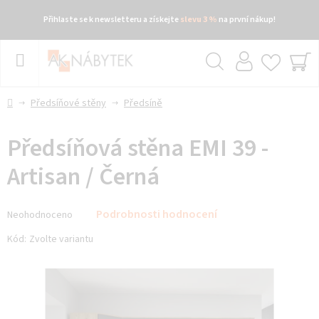
Přihlaste se k newsletteru a získejte
slevu 3 %
na první nákup!
Přejít
na
obsah
Hledat
NÁ
KO
Domů
Předsíňové stěny
Předsíně
Předsíňová stěna EMI 39 -
Artisan / Černá
Průměrné
Podrobnosti hodnocení
Neohodnoceno
hodnocení
produktu
Kód:
Zvolte variantu
je
0,0
z 5
hvězdiček.