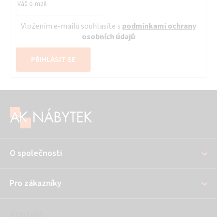
Vložením e-mailu souhlasíte s
podmínkami ochrany
osobních údajů
PŘIHLÁSIT SE
Z
á
p
a
O společnosti
t
í
Pro zákazníky
Kontakt