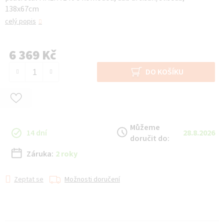
138x67cm
celý popis
6 369 Kč
Měrná cena:
DO KOŠÍKU
Můžeme
14 dní
28.8.2026
doručit do:
Záruka:
2 roky
Zeptat se
Možnosti doručení