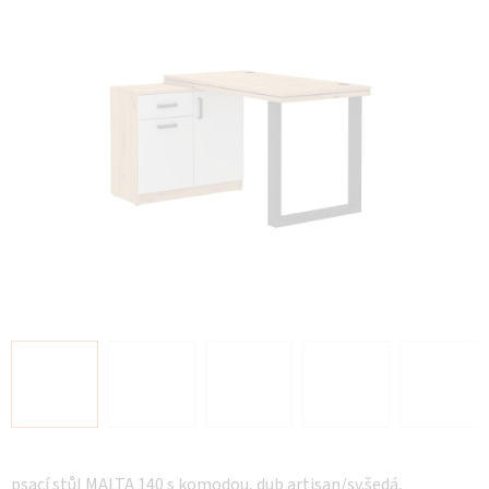
hvězdiček.
psací stůl MALTA 140 s komodou, dub artisan/sv.šedá,