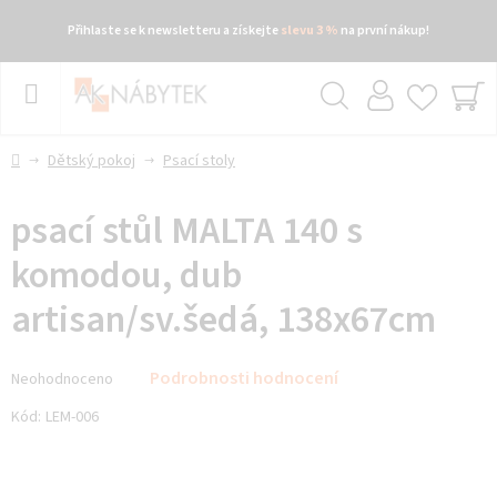
Přihlaste se k newsletteru a získejte
slevu 3 %
na první nákup!
Přejít
na
obsah
Hledat
NÁ
KO
Domů
Dětský pokoj
Psací stoly
psací stůl MALTA 140 s
komodou, dub
artisan/sv.šedá, 138x67cm
Průměrné
Podrobnosti hodnocení
Neohodnoceno
hodnocení
produktu
Kód:
LEM-006
je
0,0
z 5