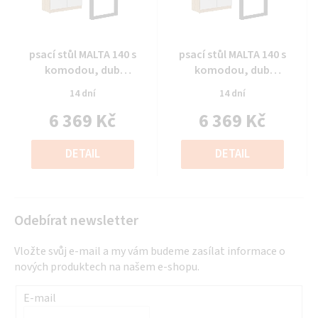
Průměrné
Průměrné
psací stůl MALTA 140 s
psací stůl MALTA 140 s
hodnocení
hodnocení
komodou, dub
komodou, dub
produktu
produktu
artisan/sv.šedá, 138x67cm
artisan/sv.šedá, 138x67cm
14 dní
14 dní
je
je
6 369 Kč
6 369 Kč
0,0
0,0
z
z
Měrná
Měrná
5
5
cena:
cena:
DETAIL
DETAIL
hvězdiček.
hvězdiček.
Odebírat newsletter
Vložte svůj e-mail a my vám budeme zasílat informace o
nových produktech na našem e-shopu.
E-mail