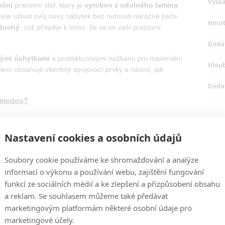
Výšk
kční
pracovní stůl, který je
vyroben z odolného lamina
.
žete užívat svůj nový nábytek bez nutnosti náročné péče.
Hmot
duchý
, což přispěje k tomu, že se ve vaší pracovní
Dodá
ými úchytkami
a protiskluzovými nožkami pro maximální
Hlou
balení obsahuje všechny spojovací prvky a návod, jak
Doda
komodou?
n
Kvalitní materiál:
odolné lamino je snadné na
údržbu a zaručuje dlouhou životnost nábytku.
Nastavení cookies a osobních údajů
Soubory cookie používáme ke shromažďování a analýze
o
Stabilní a bezpečný:
kovové protiskluzové nožky
informací o výkonu a používání webu, zajištění fungování
zaručují stabilitu stolu.
funkcí ze sociálních médií a ke zlepšení a přizpůsobení obsahu
a reklam. Se souhlasem můžeme také předávat
marketingovým platformám některé osobní údaje pro
mi
marketingové účely.