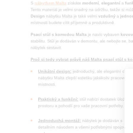
S
nábytkem Malta
získáte
moderní
,
elegantní
a
fun
Tento materiál je velmi snadný na údržbu, takže si mů
Design
nábytku Malta je také velmi
vzdušný
a
jedno
místnosti budete cítit příjemně a produktivně.
Psací stůl s komodou Malta
je navíc vybaven
kovov
stabilitu. Stůl je dodáván v demontu, ale nebojte se, 
nábytek sestavit.
Proč si tedy vybrat právě náš Malta psací stůl s 
Unikátní design:
jednoduchý, ale elegantní desig
nábytku Malta zlepší estetiku jakékoliv pracovní
místnosti.
Praktický a funkční:
stůl nabízí dostatek úložnéh
prostoru a pohodlí pro vaše pracovní potřeby.
Jednoduchá montáž:
nábytek je dodáván s
detailním návodem a všemi potřebnými spojovací