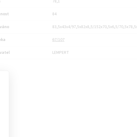
a
78,1
nost
84
váno
83,5x43x4/97,5x82x8,5/152x70,5x6,5/70,5x78,
bka
67/107
vatel
LEMPERT