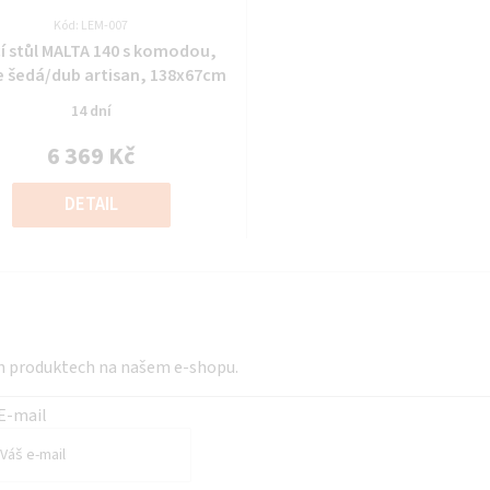
Kód: LEM-007
Průměrné
í stůl MALTA 140 s komodou,
hodnocení
e šedá/dub artisan, 138x67cm
produktu
14 dní
je
0,0
6 369 Kč
z
Měrná
5
cena:
DETAIL
hvězdiček.
ch produktech na našem e-shopu.
E-mail