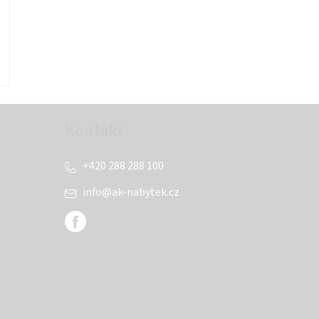
Kontakt
+420 288 288 100
info
@
ak-nabytek.cz