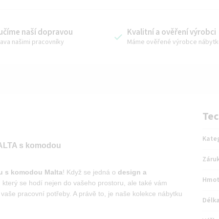
učíme naší dopravou
Kvalitní a ověření výrobci
ava našimi pracovníky
Máme ověřené výrobce nábytk
Tec
Kate
MALTA s komodou
Záru
lu s komodou Malta
! Když se jedná o
design a
Hmot
, který se hodí nejen do vašeho prostoru, ale také vám
 vaše pracovní potřeby. A právě to, je naše kolekce nábytku
Délk