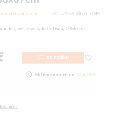
bnosti hodnocení
Kód:
LEM-007
Záruka:
2 roky
komodou, světle šedá/dub artisan, 138x67cm
č
DO KOŠÍKU
Můžeme doručit do:
28.8.2026
y
i doručení