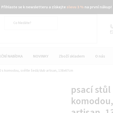
Přihlaste se k newsletteru a získejte
slevu 3 %
na první nákup!
KČNÍ NABÍDKA
NOVINKY
Zboží skladem
O nás
40 s komodou, světle šedá/dub artisan, 138x67cm
psací stůl
komodou, 
artisan, 