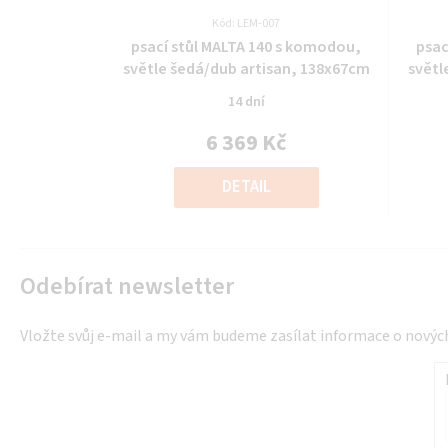
Kód: LEM-007
Průměrné
psací stůl MALTA 140 s komodou,
psac
hodnocení
světle šedá/dub artisan, 138x67cm
světl
produktu
14 dní
je
0,0
6 369 Kč
z
Měrná
5
cena:
DETAIL
hvězdiček.
Odebírat newsletter
Vložte svůj e-mail a my vám budeme zasílat informace o nový