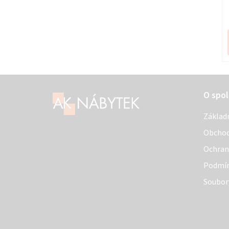
Z
O spol
á
Základ
p
Obchod
a
Ochran
t
Podmín
í
Soubor