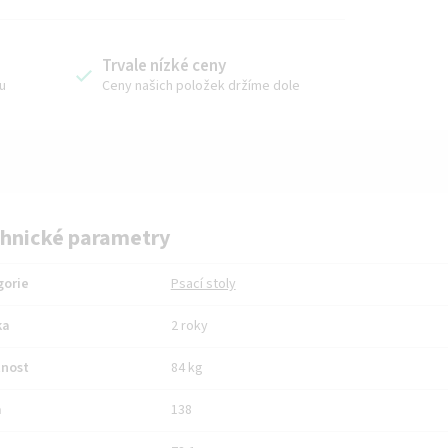
Trvale nízké ceny
u
Ceny našich položek držíme dole
hnické parametry
gorie
Psací stoly
ka
2 roky
nost
84 kg
a
138