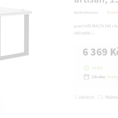
Průměrné
Podro
Neohodnoceno
hodnocení
produktu
psací stůl MALTA 140 s 
je
0,0
celý popis
z 5
hvězdiček.
6 369 K
Měrná cena:
14 dní
Záruka:
2 rok
Zeptat se
Možnost