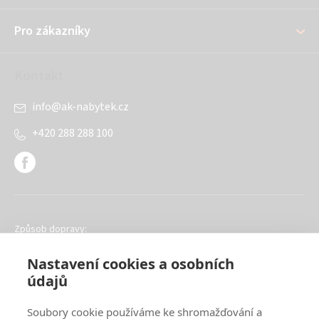
í
Pro zákazníky
Kontakt
info
@
ak-nabytek.cz
+420 288 288 100
Způsob dopravy:
Nastavení cookies a osobních
údajů
Soubory cookie používáme ke shromažďování a