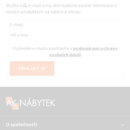
Vložte svůj e-mail a my vám budeme zasílat informace o
nových produktech na našem e-shopu.
E-mail
Vložením e-mailu souhlasíte s
podmínkami ochrany
osobních údajů
PŘIHLÁSIT SE
Z
á
p
a
O společnosti
t