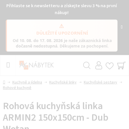
Přihlaste se k newsletteru a získejte slevu 3 % na první
nákup!
⚠️
DŮLEŽITÉ UPOZORNĚNÍ
Od
10. 08. do 17. 08. 2026
je naše zákaznická linka
dočasně nedostupná
. Děkujeme za pochopení.
Přejít
na
obsah
Hledat
NÁ
KO
Domů
Kuchyně a jídelna
Kuchyňské linky
Kuchyňské sestavy
Rohové kuchyně
Rohová kuchyňská linka
ARMIN2 150x150cm - Dub