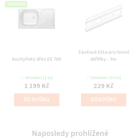
SKLADEM
Závěsná lišta pro horní
kuchyňský dřez ES 760
skříňky - 3m
Skladem
(1 ks)
Skladem
(10 ks)
1 199 Kč
229 Kč
DO KOŠÍKU
DO KOŠÍKU
Naposledy prohlížené