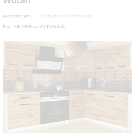
Wotan
Průměrné
Podrobnosti hodnocení
Neohodnoceno
hodnocení
produktu
Kód:
TOR ARMIN2/1/WT/DW/BB/B1
je
0,0
z 5
hvězdiček.