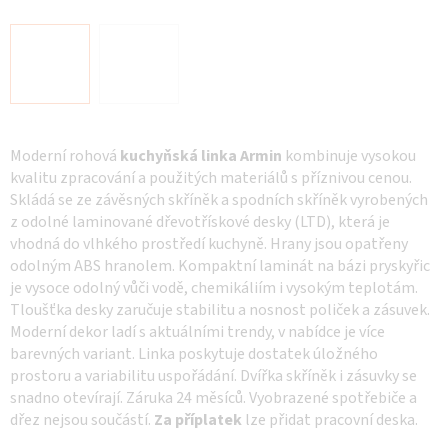
Moderní rohová
kuchyňská linka Armin
kombinuje vysokou
kvalitu zpracování a použitých materiálů s příznivou cenou.
Skládá se ze závěsných skříněk a spodních skříněk vyrobených
z odolné laminované dřevotřískové desky (LTD), která je
vhodná do vlhkého prostředí kuchyně. Hrany jsou opatřeny
odolným ABS hranolem. Kompaktní laminát na bázi pryskyřic
je vysoce odolný vůči vodě, chemikáliím i vysokým teplotám.
Tloušťka desky zaručuje stabilitu a nosnost poliček a zásuvek.
Moderní dekor ladí s aktuálními trendy, v nabídce je více
barevných variant. Linka poskytuje dostatek úložného
prostoru a variabilitu uspořádání. Dvířka skříněk i zásuvky se
snadno otevírají. Záruka 24 měsíců. Vyobrazené spotřebiče a
dřez nejsou součástí.
Za příplatek
lze přidat pracovní deska.