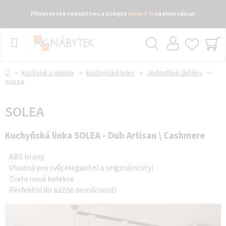
Přihlaste se k newsletteru a získejte
slevu 3 %
na první nákup!
Přejít
na
obsah
Hledat
NÁ
KO
Domů
Kuchyně a jídelna
Kuchyňské linky
Jednotlivé skříňky
SOLEA
SOLEA
Kuchyňská linka SOLEA - Dub Artisan \ Cashmere
ABS hrany
Vhodná pro svůj elegantní a originální styl
Zcela nová kolekce
Perfektní do každé domácnosti