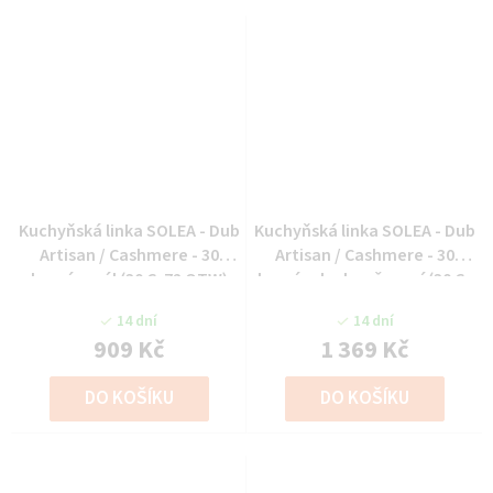
Kuchyňská linka SOLEA - Dub
Kuchyňská linka SOLEA - Dub
Artisan / Cashmere - 30
Artisan / Cashmere - 30
horní regál (30 G-72 OTW)
horní roh ukončovací (30 G-
90 ZAK)
14 dní
14 dní
909 Kč
1 369 Kč
DO KOŠÍKU
DO KOŠÍKU