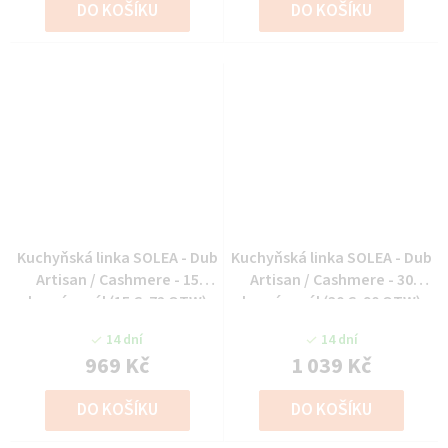
DO KOŠÍKU
DO KOŠÍKU
Kuchyňská linka SOLEA - Dub
Kuchyňská linka SOLEA - Dub
Artisan / Cashmere - 15
Artisan / Cashmere - 30
horní regál (15 G-72 OTW)
horní regál (30 G-90 OTW)
14 dní
14 dní
969 Kč
1 039 Kč
DO KOŠÍKU
DO KOŠÍKU