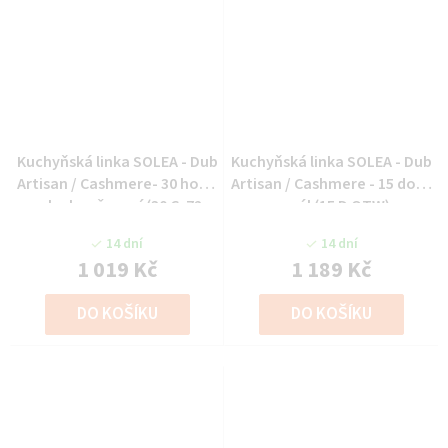
Kuchyňská linka SOLEA - Dub
Kuchyňská linka SOLEA - Dub
Artisan / Cashmere- 30 horní
Artisan / Cashmere - 15 dolní
roh ukončovací (30 G-72
regál (15 D OTW)
ZAK)
14 dní
14 dní
1 019 Kč
1 189 Kč
DO KOŠÍKU
DO KOŠÍKU