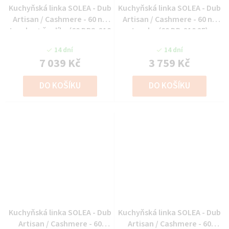
Kuchyňská linka SOLEA - Dub
Kuchyňská linka SOLEA - Dub
Artisan / Cashmere - 60 na
Artisan / Cashmere - 60 na
troubu + šuplíky (60 DPS-210
troubu (60 DP-210 2F)
3S 1F)
14 dní
14 dní
7 039 Kč
3 759 Kč
DO KOŠÍKU
DO KOŠÍKU
Kuchyňská linka SOLEA - Dub
Kuchyňská linka SOLEA - Dub
Artisan / Cashmere - 60
Artisan / Cashmere - 60