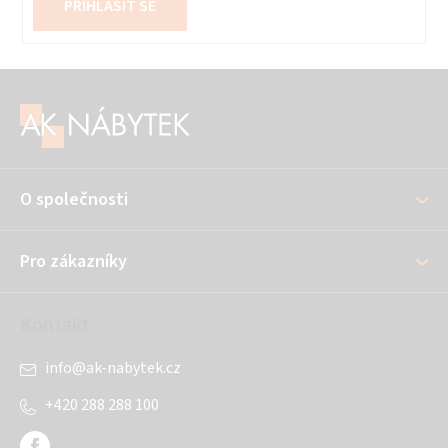
PŘIHLÁSIT SE
Z
á
p
a
O společnosti
t
í
Pro zákazníky
Kontakt
info
@
ak-nabytek.cz
+420 288 288 100