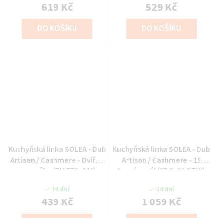
619 Kč
529 Kč
DO KOŠÍKU
DO KOŠÍKU
Kuchyňská linka SOLEA - Dub
Kuchyňská linka SOLEA - Dub
Artisan / Cashmere - Dvířka
Artisan / Cashmere - 15
na myčku (ZM 570x446)
horní regál (15 G-90 OTW)
14 dní
14 dní
439 Kč
1 059 Kč