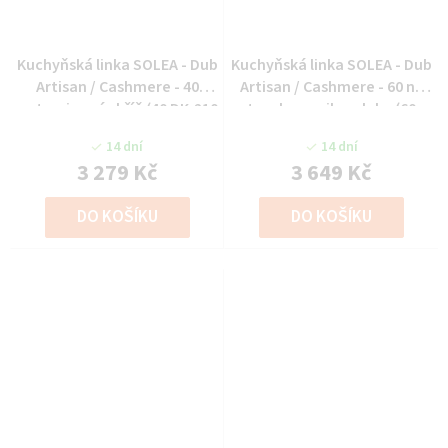
Kuchyňská linka SOLEA - Dub
Kuchyňská linka SOLEA - Dub
Artisan / Cashmere - 40
Artisan / Cashmere - 60 na
potravinová skříň (40 DK-210
troubu a mikrovlnku (60
2F)
DPM-210 2F)
14 dní
14 dní
3 279 Kč
3 649 Kč
DO KOŠÍKU
DO KOŠÍKU