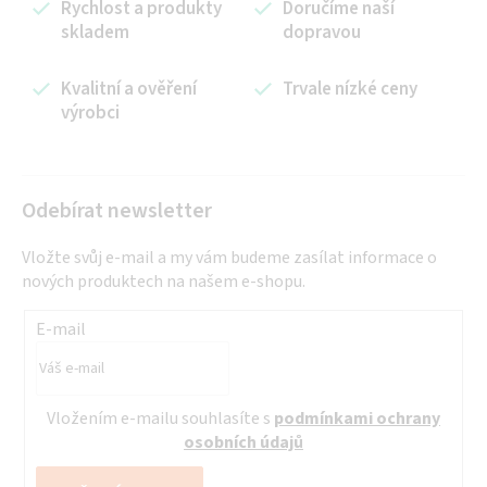
á
Rychlost a produkty
Doručíme naší
í
n
skladem
dopravou
p
í
r
Kvalitní a ověření
Trvale nízké ceny
v
výrobci
k
y
v
ý
Odebírat newsletter
p
i
Vložte svůj e-mail a my vám budeme zasílat informace o
s
nových produktech na našem e-shopu.
u
E-mail
Vložením e-mailu souhlasíte s
podmínkami ochrany
osobních údajů