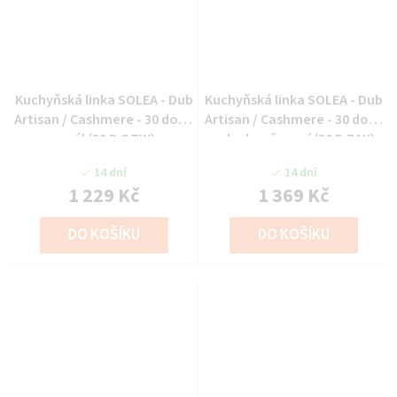
Kuchyňská linka SOLEA - Dub
Kuchyňská linka SOLEA - Dub
Artisan / Cashmere - 30 dolní
Artisan / Cashmere - 30 dolní
regál (30 D OTW)
roh ukončovací (30 D ZAK)
14 dní
14 dní
1 229 Kč
1 369 Kč
DO KOŠÍKU
DO KOŠÍKU