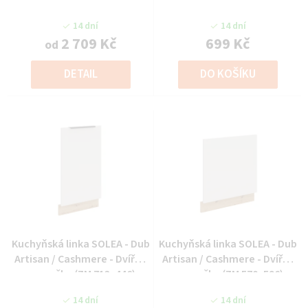
14 dní
14 dní
2 709 Kč
699 Kč
od
DETAIL
DO KOŠÍKU
Kuchyňská linka SOLEA - Dub
Kuchyňská linka SOLEA - Dub
Artisan / Cashmere - Dvířka
Artisan / Cashmere - Dvířka
na myčku (ZM 713x446)
na myčku (ZM 570x596)
14 dní
14 dní