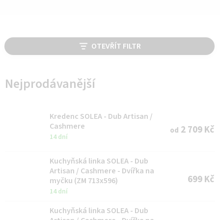
V
OTEVŘÍT FILTR
ý
p
i
Nejprodávanější
s
p
Kredenc SOLEA - Dub Artisan /
r
Cashmere
2 709 Kč
od
14 dní
o
d
Kuchyňská linka SOLEA - Dub
u
Artisan / Cashmere - Dvířka na
699 Kč
myčku (ZM 713x596)
k
14 dní
t
Kuchyňská linka SOLEA - Dub
ů