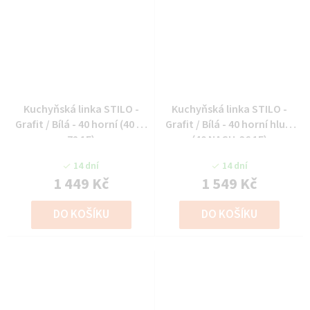
Kuchyňská linka STILO -
Kuchyňská linka STILO -
Grafit / Bílá - 40 horní (40 G-
Grafit / Bílá - 40 horní hlub.
72 1F)
(40 NAGU-36 1F)
14 dní
14 dní
1 449 Kč
1 549 Kč
DO KOŠÍKU
DO KOŠÍKU