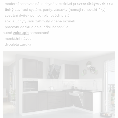
atraktivní
provensálským vzhledu
moderní sestavitelná kuchyně v
tichý
zavírací systém: panty, zásuvky (nemají rohov.skříňky)
zvedání dvířek pomocí plynových pístů
sokl a úchyty jsou zahrnuty v ceně skříněk
pracovní desku a další příslušenství je
nutné
zakoupit
samostatně
montážní návod
dvouletá záruka