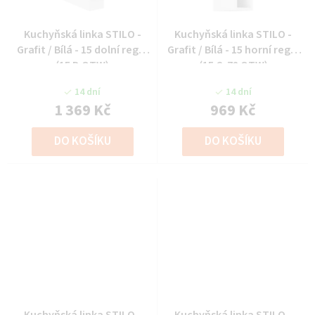
Kuchyňská linka STILO -
Kuchyňská linka STILO -
Grafit / Bílá - 15 dolní regál
Grafit / Bílá - 15 horní regál
(15 D OTW)
(15 G-72 OTW)
14 dní
14 dní
1 369 Kč
969 Kč
DO KOŠÍKU
DO KOŠÍKU