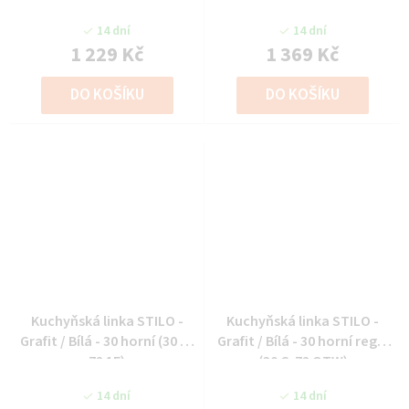
14 dní
14 dní
1 229 Kč
1 369 Kč
DO KOŠÍKU
DO KOŠÍKU
Kuchyňská linka STILO -
Kuchyňská linka STILO -
Grafit / Bílá - 30 horní (30 G-
Grafit / Bílá - 30 horní regál
72 1F)
(30 G-72 OTW)
14 dní
14 dní