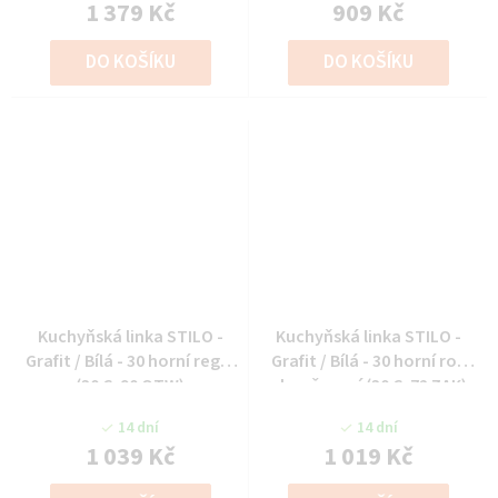
1 379 Kč
909 Kč
DO KOŠÍKU
DO KOŠÍKU
Kuchyňská linka STILO -
Kuchyňská linka STILO -
Grafit / Bílá - 30 horní regál
Grafit / Bílá - 30 horní roh
(30 G-90 OTW)
ukončovací (30 G-72 ZAK)
14 dní
14 dní
1 039 Kč
1 019 Kč