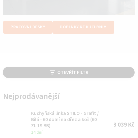
PRACOVNÍ DESKY
DOPLŇKY KE KUCHYNÍM
V
OTEVŘÍT FILTR
ý
p
i
Nejprodávanější
s
p
Kuchyňská linka STILO - Grafit /
Bílá - 60 dolní na dřez a koš (60
r
3 039 Kč
ZL 1S BB)
o
14 dní