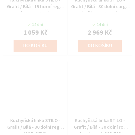
Kuchyňská linka STILO -
Kuchyňská linka STILO -
Grafit / Bílá - 15 horní regál
Grafit / Bílá - 30 dolní cargo
(15 G-90 OTW)
koš (30 D CARGO)
14 dní
14 dní
1 059 Kč
2 969 Kč
DO KOŠÍKU
DO KOŠÍKU
Kuchyňská linka STILO -
Kuchyňská linka STILO -
Grafit / Bílá - 30 dolní regál
Grafit / Bílá - 30 dolní roh
(30 D OTW)
ukončovací (30D ZAK)