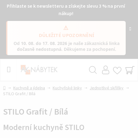
Přihlaste se k newsletteru a získejte slevu 3 % na první
nákup!
⚠️
DŮLEŽITÉ UPOZORNĚNÍ
Od
10. 08. do 17. 08. 2026
je naše zákaznická linka
dočasně nedostupná
. Děkujeme za pochopení.
Přejít
na
obsah
Hledat
NÁ
KO
Domů
Kuchyně a jídelna
Kuchyňské linky
Jednotlivé skříňky
STILO Grafit / Bílá
STILO Grafit / Bílá
Moderní kuchyně STILO