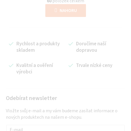
60
položek celkem
v
á
l
NAHORU
n
á
k
d
o
a
v
c
á
Rychlost a produkty
Doručíme naší
í
n
skladem
dopravou
p
í
r
Kvalitní a ověření
Trvale nízké ceny
v
výrobci
k
y
v
ý
Odebírat newsletter
p
i
Vložte svůj e-mail a my vám budeme zasílat informace o
s
nových produktech na našem e-shopu.
u
E-mail