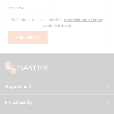
Vložením e-mailu souhlasíte s
podmínkami ochrany
osobních údajů
PŘIHLÁSIT SE
Z
á
p
a
O společnosti
t
í
Pro zákazníky