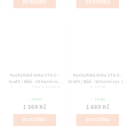
DO KOŠÍKU
DO KOŠÍKU
Kuchyňská linka STILO -
Kuchyňská linka STILO -
Grafit / Bílá - 30 horní roh
Grafit / Bílá - 30 horní vys. (30
ukončovací (30 G-90 ZAK)
G-90 1F)
14 dní
14 dní
1 369 Kč
1 689 Kč
DO KOŠÍKU
DO KOŠÍKU